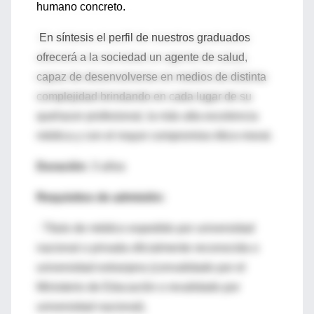
humano concreto.
En síntesis el perfil de nuestros graduados
ofrecerá a la sociedad un agente de salud,
capaz de desenvolverse en medios de distinta
complejidad brindando en cada lugar de su
quehacer profesional, la más alta excelencia
médica y con el mayor compromiso ético-moral.
Duración:
3 años
Requisitos de admisión:
· Título de médico expedido por universidad
nacional o privada oficialmente reconocida o
universidad extranjera (convalidado por el
Ministerio de Educación o revalidado por
universidad nacional).