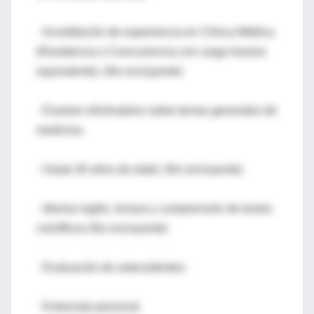
· Acreditación de experiencia en Clínica Médica
(Residencia o Concurrencia con carga horaria
equivalente). (No excluyente)
· Examen eliminatorio sobre temas generales de
medicina.
· Hasta 30 años de edad. (No excluyente)
· Idioma inglés, lectura y comprensión de textos
científicos (No excluyente)
· Evaluación de antecedentes.
· Entrevista personal.