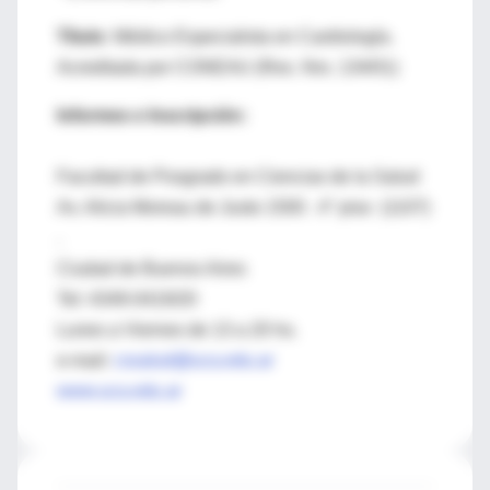
Título:
Médico Especialista en Cardiología.
Acreditada por CONEAU (Res. Nro. 134/01)
Informes e Inscripción:
Facultad de Posgrado en Ciencias de la Salud
Av. Alicia Moreau de Justo 1500 . 4° piso (1107)
.
Ciudad de Buenos Aires
Tel: 4349-0419/20
Lunes a Viernes de 13 a 20 hs.
e-mail:
cssalud@uca.edu.ar
www.uca.edu.ar