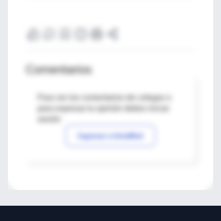
Comentarios
Para ver los comentarios de colegas o
para expresar tu opinión debes iniciar
sesión
Ingresar a IntraMed