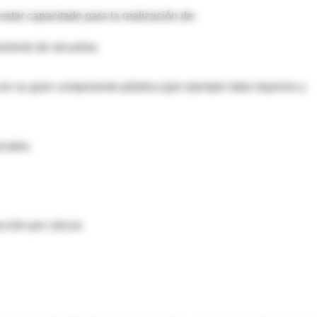
estar capacitado para la realización de:
amiento de secuelas.
on su gran componente plástica (por ejemplo labio leporino y
ciales.
ección por cáncer.