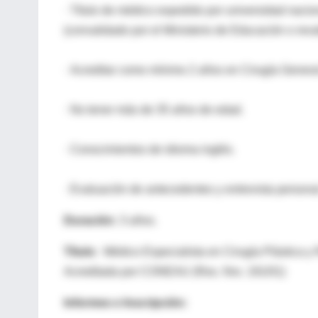
· Título de médico expedido por universidad nacion
(convalidado por el Ministerio de Educación o reva
· Acreditar como mínimo 2 años en Cirugía Genera
· No tener más de 35 años de edad.
· Conocimientos de idioma inglés.
· Evaluación de antecedentes y entrevista persona
Duración:
3 años.
Título:
Médico Especialista en Cirugía Plástica y 
Acreditada por CONEAU (Res. Nro. 191/01)
Informes e Inscripción: