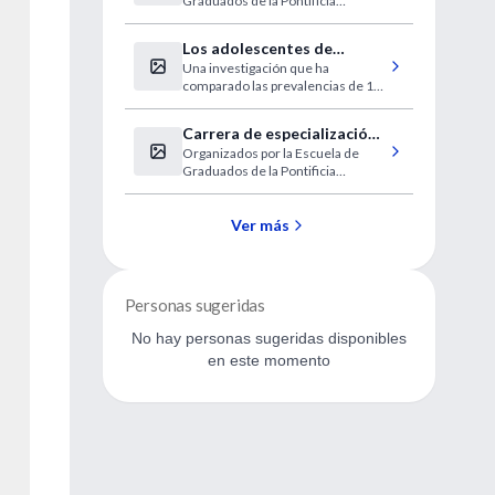
Graduados de la Pontificia
Maxilar
Universidad Católica Argentina.
Los adolescentes de
Una investigación que ha
Estados Unidos son los que
comparado las prevalencias de 15
presentan mayor tasa de
países resalta la necesidad de
sobrepeso
actuar preventivamente frente a la
Carrera de especialización
obesidad en Norteamérica.
Organizados por la Escuela de
en Medicina Legal
Graduados de la Pontificia
Universidad Católica Argentina.
Ver más
Personas sugeridas
No hay personas sugeridas disponibles
en este momento