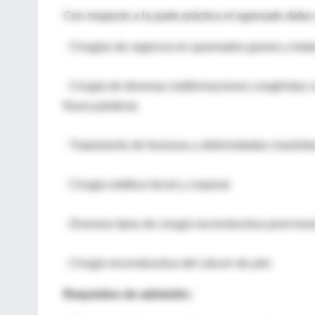
Con respecto a la parte práctica el egresado debe 
· Cirugías de urgencia en quemados graves y trat
· Cirugía de diversas malformaciones congénitas c
fisura palatina)
· Tratamiento de fracturas y deformidades maxilofa
· Cirugía estética facial y corporal.
· Diversos tipos de cirugía reconstructiva post-res
· Cirugía reconstructiva del cáncer de piel.
Requisitos de admisión: