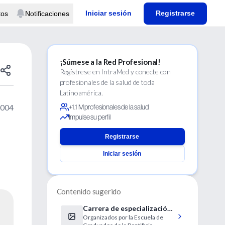
Iniciar sesión
Registrarse
tos
Notificaciones
¡Súmese a la Red Profesional!
Regístrese en IntraMed y conecte con
profesionales de la salud de toda
Latinoamérica.
2004
+1.1 M profesionales de la salud
Impulse su perfil
Registrarse
Iniciar sesión
Contenido sugerido
Carrera de especialización
Organizados por la Escuela de
en Ortodoncia y Ortopedia