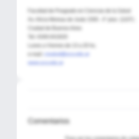
Facultad de Posgrado en Ciencias de la Salud
Av. Alicia Moreau de Justo 1500 . 4° piso (1107) .
Ciudad de Buenos Aires
Tel: 4349-0419/20
Lunes a Viernes de 13 a 20 hs.
e-mail:
cssalud@uca.edu.ar
www.uca.edu.ar
Comentarios
Para ver los comentarios de coleg