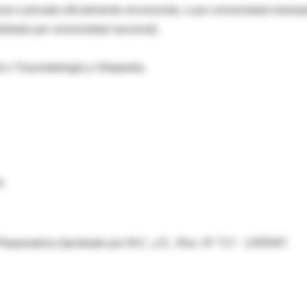
al o privada oficialmente reconocida, o por universidad extranj
lidado por universidad nacional).
l o Traumatología y Ortopedia.
l.
Reparadora.Aprobado por M.C. y E., Res. Nº 717 - 13/05/97.