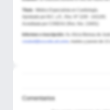
Título
: Médico Especialista en Cardiología.
Aprobado por M.C. y E., Res. Nº 1109 - 14/11/91
Acreditada por CONEAU (Res. Nro. 134/01)
Informes e inscripción
: Av. Alicia Moreau de Jus
cssalud@uca.edu.arLunes
, martes y jueves de 13
Comentarios