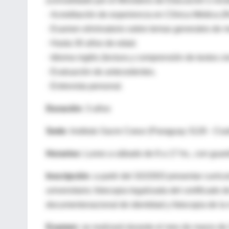
(convalidado por el Ministerio de Educación o reva
· Acreditación de experiencia en Clínica Médica (
· Examen eliminatorio sobre temas generales de m
· Hasta 30 años de edad.
· Idioma inglés (lectura y comprensión de textos cie
· Evaluación de antecedentes.
· Entrevista personal.
Duración
: 3 años
Sede
: Instituto Sacre Coeur (Paraguay 3128 - Ciu
Horarios
: Lunes a sábado de 8 a 17 hs., con guar
Inscripción
: a partir del 3/2/2003 presentar curric
universitario; fotocopia legalizada del certificado 
documentonacional de identidad y fotocopia de la m
Examen
: se realizará durante el mes de marzo de 