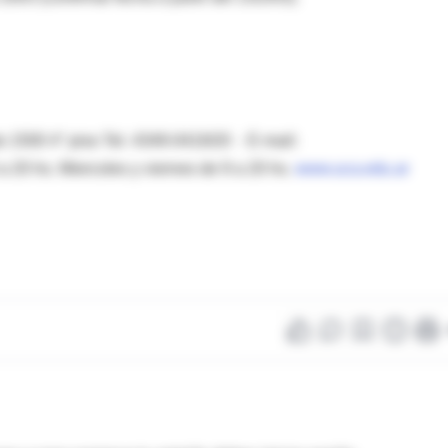
to 1500 4° piso Tel. 4349-0419/20 - E-mail:
 a 20 hs. Miercoles y viernes de 9 a 20 hs.
www.uca.edu.ar