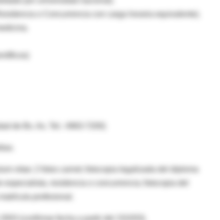
lidado por universidad nacional).
Residencia o Concurrencia con carga horaria equivalente).
edicina.
ntíficos)
dad de Bs. As. Tel.: 4963-7200)
dias.
ulum vitae; 2 fotos carnet; fotocopia legalizada del diploma
de especialista, residencia o concurrencia; fotocopia del
atrícula profesional.
2003 (confirmar fecha a partir del 15/2/03).