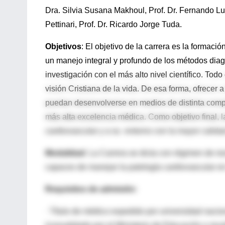
Dra. Silvia Susana Makhoul, Prof. Dr. Fernando Lui
Pettinari, Prof. Dr. Ricardo Jorge Tuda.
Objetivos
: El objetivo de la carrera es la formac
un manejo integral y profundo de los métodos dia
investigación con el más alto nivel científico. Tod
visión Cristiana de la vida. De esa forma, ofrecer
puedan desenvolverse en medios de distinta compl
más alta excelencia médica. Como objetivo final, la
cardiovascular y a su entorno con la mayor calida
Modalidad
: La Carrera se dicta con régimen de re
capaces de manejar la patología cardiovascular en 
Requisitos de admisión
:
· Título de médico expedido por universidad nacion