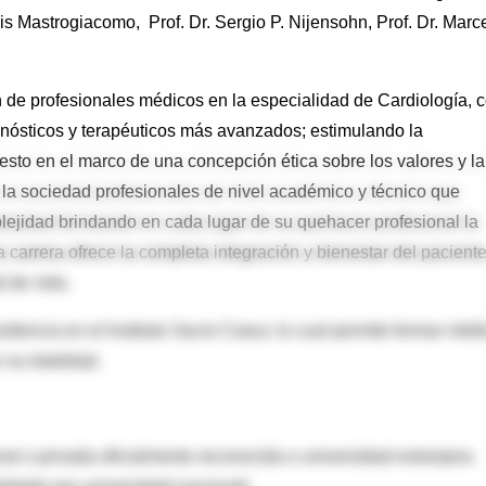
s Mastrogiacomo, Prof. Dr. Sergio P. Nijensohn, Prof. Dr. Marc
ión de profesionales médicos en la especialidad de Cardiología, 
gnósticos y terapéuticos más avanzados; estimulando la
o esto en el marco de una concepción ética sobre los valores y la
 a la sociedad profesionales de nivel académico y técnico que
ejidad brindando en cada lugar de su quehacer profesional la
 carrera ofrece la completa integración y bienestar del pacient
d de vida.
sidencia en el Instituto Sacre Coeur, lo cual permite formar méd
su totalidad.
al o privada oficialmente reconocida o universidad extranjera