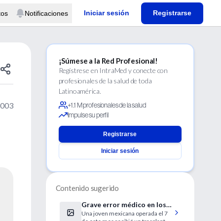
Iniciar sesión
Registrarse
tos
Notificaciones
¡Súmese a la Red Profesional!
Regístrese en IntraMed y conecte con
profesionales de la salud de toda
Latinoamérica.
2003
+1.1 M profesionales de la salud
Impulse su perfil
Registrarse
Iniciar sesión
Contenido sugerido
Grave error médico en los
Una joven mexicana operada el 7
Estados Unidos