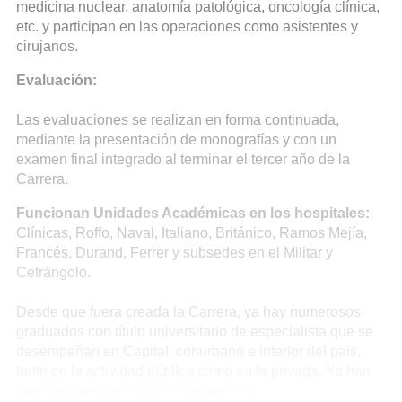
medicina nuclear, anatomía patológica, oncología clínica,
etc. y participan en las operaciones como asistentes y
cirujanos.
Evaluación:
Las evaluaciones se realizan en forma continuada,
mediante la presentación de monografías y con un
examen final integrado al terminar el tercer año de la
Carrera.
Funcionan Unidades Académicas en los hospitales:
Clínicas, Roffo, Naval, Italiano, Británico, Ramos Mejía,
Francés, Durand, Ferrer y subsedes en el Militar y
Cetrángolo.
Desde que fuera creada la Carrera, ya hay numerosos
graduados con título universitario de especialista que se
desempeñan en Capital, conurbano e interior del país,
tanto en la actividad pública como en la privada. Ya han
cursado también médicos extranjeros.