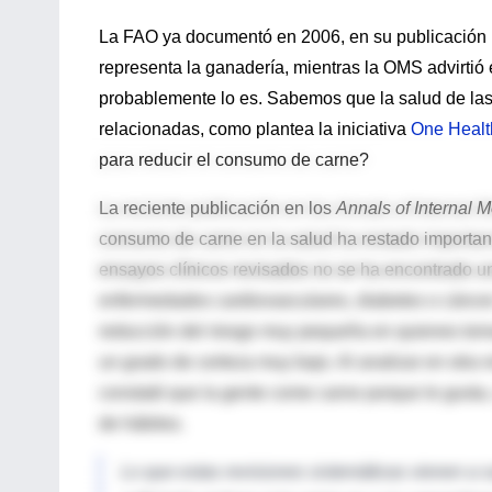
La FAO ya documentó en 2006, en su publicación
representa la ganadería, mientras la OMS advirtió
probablemente lo es. Sabemos que la salud de las
relacionadas, como plantea la iniciativa
One Healt
para reducir el consumo de carne?
La reciente publicación en los
Annals of Internal 
consumo de carne en la salud ha restado importan
ensayos clínicos revisados no se ha encontrado un
enfermedades cardiovasculares, diabetes o cáncer
reducción del riesgo muy pequeña en quienes tom
un grado de certeza muy bajo. Al analizar en otra r
constató que la gente come carne porque le gusta,
de hábitos.
Lo que estas revisiones sistemáticas vienen a s