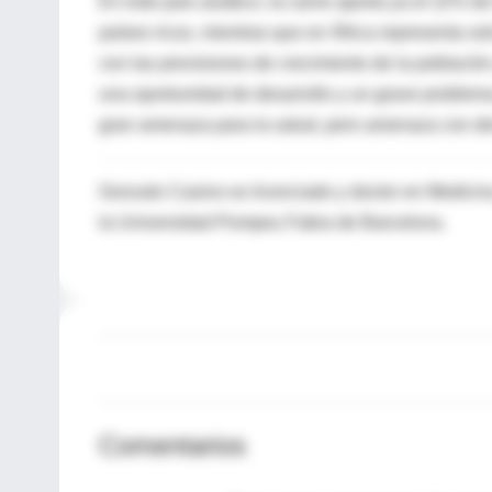
En este país asiático, la carne aporta ya el 22% de
países ricos, mientras que en África representa 
con las previsiones de crecimiento de la població
una oportunidad de desarrollo y un grave problema 
gran amenaza para la salud, pero amenaza con dev
Gonzalo Casino es licenciado y doctor en Medicina
la Universidad Pompeu Fabra de Barcelona.
Comentarios