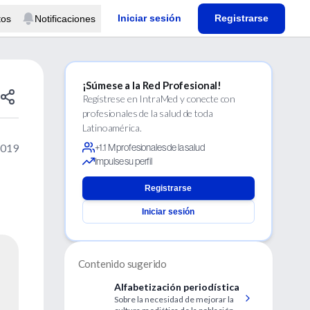
Iniciar sesión
Registrarse
tos
Notificaciones
¡Súmese a la Red Profesional!
Regístrese en IntraMed y conecte con
profesionales de la salud de toda
Latinoamérica.
2019
+1.1 M profesionales de la salud
Impulse su perfil
Registrarse
Iniciar sesión
Contenido sugerido
Alfabetización periodística
Sobre la necesidad de mejorar la