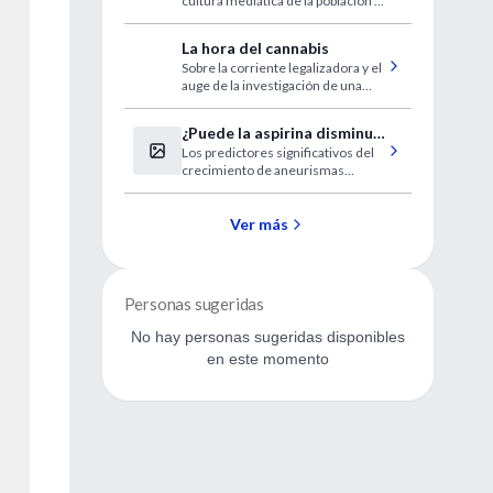
cultura mediática de la población y
sus beneficios
La hora del cannabis
Sobre la corriente legalizadora y el
auge de la investigación de una
planta prohibida
¿Puede la aspirina disminuir
Los predictores significativos del
el crecimiento de
crecimiento de aneurismas
aneurisma intracraneal?
incluyeron los antecedentes de
aneurisma roto, abuso de drogas,
hipertensión y enfermedad renal
Ver más
poliquística
Personas sugeridas
No hay personas sugeridas disponibles
en este momento