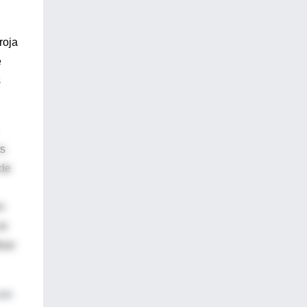
roja
e
s
os
 de
n
se
biar
con