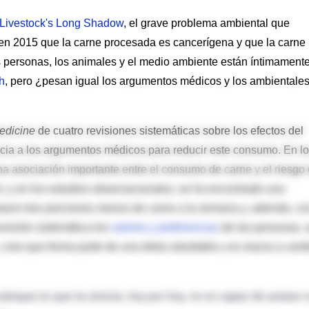
Livestock's Long Shadow
, el grave problema ambiental que
 en 2015 que la carne procesada es cancerígena y que la carne 
 personas, los animales y el medio ambiente están íntimament
h
, pero ¿pesan igual los argumentos médicos y los ambientale
Medicine
de cuatro revisiones sistemáticas sobre los efectos del
cia a los argumentos médicos para reducir este consumo. En l
a asociación importante entre el consumo de carne y el riesgo
; y en los estudios observacionales, se ha encontrado una
aron tres porciones menos de carne a la semana y, además, co
evisión sistemática los
valores y preferencias
de las personas, 
 cree que forma parte de una dieta saludable y es reacia a cam
ubrayar es que la ciencia, hoy por hoy, no es capaz de aclarar 