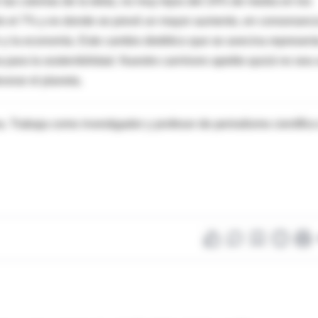
 las calorías de la dieta, no muy lejos del 24% de media en los
solo el 7% y es donde se prevé un mayor aumento, en consonanc
n y la economía. Este cambio dietético que se avecina represent
para la sostenibilidad. Nuestro carnívoro apetito quizá no sea
orar el planeta.
. Trabaja como investigador y profesor de periodismo científic