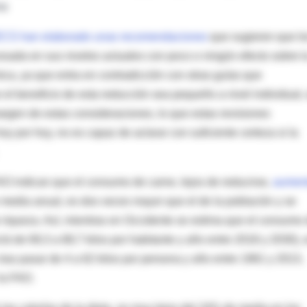
na
iRECS han elaborado unas recomendaciones
que sugieren que l
esada en sus niveles actuales con poco o ningún efecto sobre l
ica, ya que entra en contradicción con otras guías que
l beneficio de esta reducción sea pequeño a nivel individual,
argen de estas consideraciones, lo que estas revisiones
oy por hoy, no es capaz de aclarar con suficiente certeza si la
 FAO indican que el consumo de carne, lejos de reducirse,
aumen
e media anual, es dos veces mayor que el de la población y se
 riqueza. Así, mientras en Occidente se estima que el consumo
á de 69,3 a 68,7 kilos por habitante y año entre 2018 y 2030), 
ras pasar de 4 a 62 kilos por persona y año entre 1961 y 2013,
la FAO.