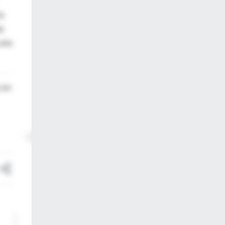
ia
a
 una
o en