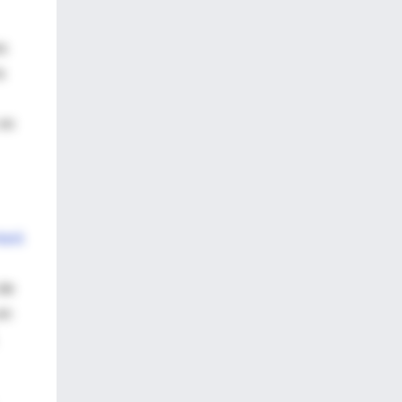
os
a
 es
tará
 de
en