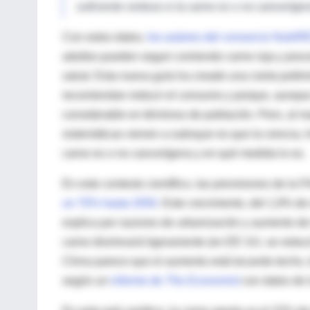
suficiente certeza si la carne es o no canceríge
Con estos datos,
los autores del consorcio Nutr
adultos pueden seguir comiendo carne roja y proc
salud. Esta nueva guía ha creado una cierta polém
recomiendan reducir el consumo y porque, aunque e
considerable en términos de población. Pero, al m
sistemáticas vienen a subrayar es que la ciencia, h
carne es o no cancerígena y en qué medida lo es.
En este contexto científico, las previsiones de la
un 70% hasta 2050
. Este crecimiento, del 1,9% d
explica por razones de urbanización y aumento de
carne disminuirá ligeramente (en EE UU, se reducir
China parece que el aumento está tocando techo, t
según un
informe de
The Economist
con datos de 