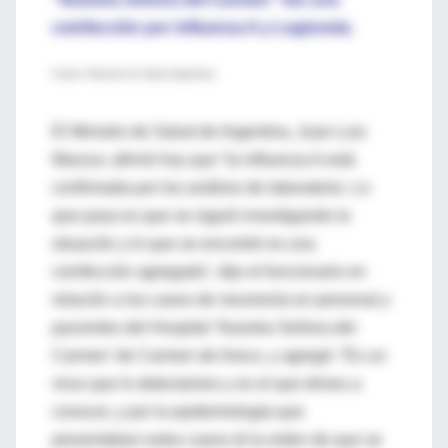
coinfección por influenza A y Legionela.
Fuente: Ministerio de Salud (Argentina)
El Ministro de Salud de Argentina, Juan Luis
Manzur, afirmó hoy que “la influenza A está
confirmada por los análisis de laboratorio. Lo
que pasa es que se siguió investigando la
situación y lo que se encontró es una
coinfección agregada”, dijo el funcionario en
relación a los casos de neumonía en personal y
pacientes del Hospital ‘Nuestra Señora del
Carmen’ de Carmen de Areco, y agregó: “Es un
virus que lo detectamos y es el que dimos a
conocer, y por la epidemiología que
presentaban estos casos di la orden de que se