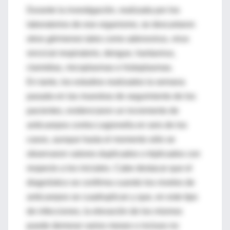
Durante la investigación, realizada por los
laboratorios de ese organismo, se descartaron
otros gérmenes tales como adenovirus, virus
sincicial respiratorio, dengue, hantavirus,
clamidias, micoplasmas e histoplasmas.
En tanto, los estudios realizados la semana
pasada en las muestras de seguimiento de los
pacientes, evidenciaron un incremento de
anticuerpos contra Legionella en seis de los
casos, aunque hasta el momento sólo se
observaron valores duplicados o triplicados con
respecto a los iniciales. Cabe destacar que el
diagnóstico se confirma cuando los niveles de
anticuerpos se cuadruplican y que, en este tipo
de infecciones, la elevación de los mismos
puede demorar varios meses o incluso no