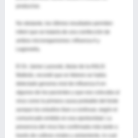
producirse.
No obstante, los últimos resultados permiten
inferir que se trataría de una coinfección de
ambos microorganismos: influenza A y
Legionella.
El Dr. Jaime Lazovski, titular de la ANLIS
Malbrán, recordó que en febrero se había
detectado genoma viral de influenza A en
algunos de los pacientes y que eso colocaba al
virus como la primera causa probable del brote
aunque los estudios iban a continuar, según el
comunicado emitido en esa oportunidad. La
presencia del virus fue confirmada más tarde a
través de cultivos virales y aislamiento, lo cual