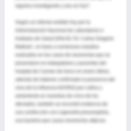
siguiera investigando y eso se hizo”.
Según un informe emitido hoy por la
Administración Nacional de Laboratorios e
Institutos de Salud (ANLIS) ‘Dr. Carlos Gregorio
Malbrán’, en base a numerosos estudios
realizados en los casos de neumonías que se
presentaron en trabajadores y pacientes del
hospital de Carmen de Areco en enero último,
además de haberse confirmado la presencia del
virus de la influenza A(H3N2) por cultivo y
aislamiento en muestras de cinco de los
afectados, también se encontró evidencia de
una coinfección con Legionella pneumophila,
una bacteria que causa neumonías atípicas.