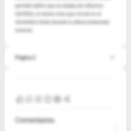
permitió definir que se trataba de influenza
A(H3N2), el mismo virus que circuló en el
Hemisferio Norte durante la última temporada
invernal.
Página 2
Comentarios