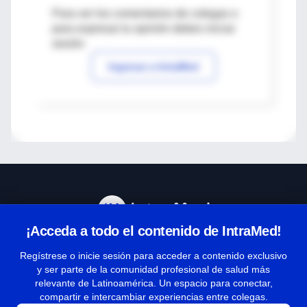
Para ver los comentarios de colegas o
para expresar tu opinión debes iniciar
sesión
Ingresar a IntraMed
¡Acceda a todo el contenido de IntraMed!
Centro de Ayuda
Regístrese o inicie sesión para acceder a contenido exclusivo
y ser parte de la comunidad profesional de salud más
relevante de Latinoamérica. Un espacio para conectar,
Términos y condiciones
compartir e intercambiar experiencias entre colegas.
| Políticas de privacidad