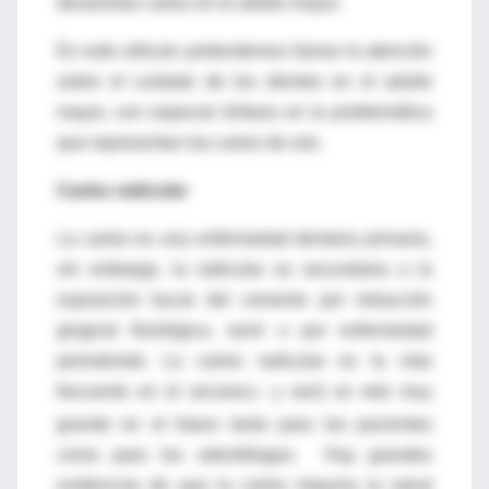
desarrollar caries en el adulto mayor.
En este artículo pretendemos llamar la atención
sobre el cuidado de los dientes en el adulto
mayor, con especial énfasis en la problemática
que representan las caries de raíz.
Caries radicular
La caries es una enfermedad dentaria primaria,
sin embargo, la radicular es secundaria a la
exposición bucal del cemento por retracción
gingival fisiológica, senil o por enfermedad
periodontal. La caries radicular es la más
frecuente en el anciano
y será un reto muy
17
grande en el futuro tanto para los pacientes
como para los odontólogos. Hay grandes
evidencias de que la caries impacta la salud