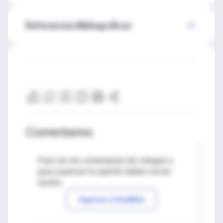
Referencias Bibliográficas
Comentarios
Para ver los comentarios de colegas o
para expresar tu opinión debes iniciar
sesión
Ingresar a IntraMed