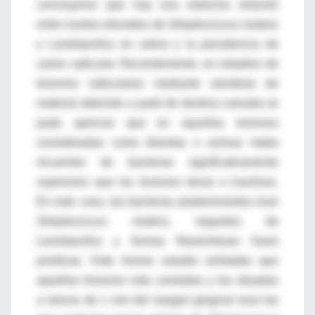
concluyeron que hay una estrecha relación
entre niveles elevados de
Streptococcus mutans
y
Lactobacillus
en saliva y la prevalencia de
caries radicular. Recientemente, en estudios de
lesiones radiculares mediante siembras de
material obtenido a partir de dentina careada se
pudo apreciar que en aquellas lesiones
consideradas como blandas o activas había
recuentos de bacterias significativamente
superiores que las lesiones duras o inactivas.
En este caso, las bacterias predominantes eran
Streptococcus mutans
, seguidos de
Lactobacillus
y formas filamentosas Gram
positivas. Este mismo estudio señalaba que
aquellas lesiones más caviladas y las situadas
a menos de 1 mm del margen gingival eran las