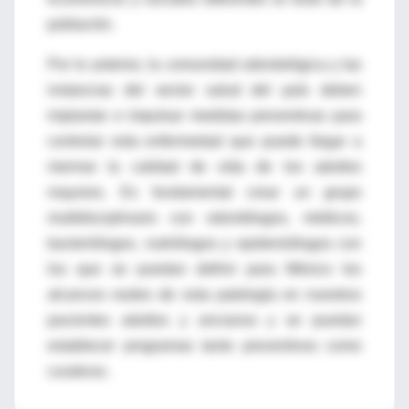
población.
Por lo anterior, la comunidad odontológica y las
instancias del sector salud del país deben
implantar e impulsar medidas preventivas para
controlar esta enfermedad que puede llegar a
mermar la calidad de vida de los adultos
mayores. Es fundamental crear un grupo
multidisciplinario con odontólogos, médicos,
bacteriólogos, nutriólogos y epidemiólogos con
los que se puedan definir para México los
alcances reales de esta patología en nuestros
pacientes adultos y ancianos y se puedan
establecer programas tanto preventivos como
curativos.