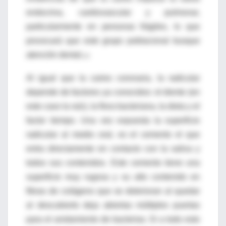
endocrina, cardiovascular y pulmonar,
particularmente en personas frágiles, lo que
provocará que este grupo poblacional busque
atención dental.
18
Al igual que la caries coronaria, la radicular
depende de factores ya conocidos: el diente (en
este caso la raíz), la flora bacteriana, la dieta y el
factor tiempo. Una vez expuesta la superficie
radicular al medio oral, es el cemento el que
entra directamente en contacto con la saliva y
todos sus contenidos. Este cemento tiene una
superficie muy rugosa y su alto contenido en
fibras de colágeno que se deterioran al quedar
al descubierto deja abiertas múltiples puertas
para el anidamiento de bacterias. Si a todo esto