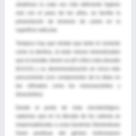
añadimos la cada vez más deficiente higiene
oral con el paso de los años, se facilita la
presentación de lesiones de caries en la
superficie radicular.
Tampoco hay que olvidar que tanto el cemento
como la dentina, al estar menos mineralizados
que el esmalte, tienen un pH crítico más elevado
(6.0-6.5) y su desmineralización se inicia más
precozmente (con componentes de la dieta no
tan refinados como los monosacáridos y
disacáridos).
Desde el punto de vista microbiológico,
sabemos que en la década de los setenta se
responsabilizaba a unas bacterias filamentosas
Gram positivas del género
Actinomyces