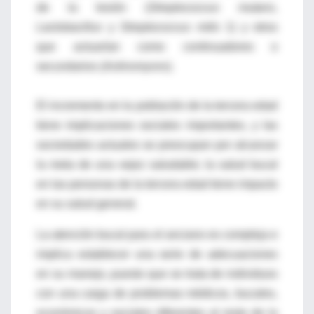
de la lesión (
Streptococcus mutans,
Lactobacillus
y
Streptococcus mitis
1) y otros
que actuarían como continuadores o
secundarios (
Actinomyces
).
El incremento en la población de la tercera edad
tiene implicaciones sociales importantes, y las
sociedades actuales se preocupan por alcanzar
la meta de una vejez saludable; la salud bucal
en las personas de la tercera edad tiene impacto
en su salud general.
La atención bucal para el anciano es compleja e
implica establecer una serie de adecuaciones
en su manejo, puesto que se trata de individuos
con una carga de problemas médicos, bucales,
económicos y sociales diferentes al resto de la