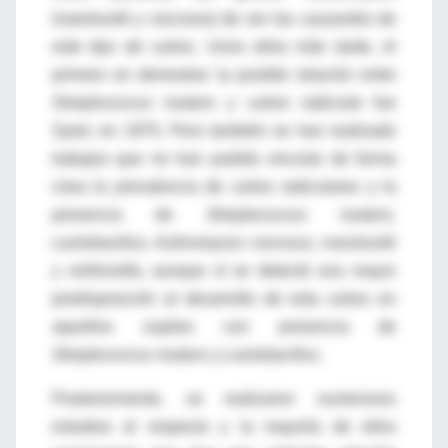
(naeslundii y viscosos) de ser las causantes de
este tipo de caries. Unos años más tarde, el
primero en demostrar la posible relación entre
Streptococcus mutans
y caries radicular fue
Syed, en 1975. Pero también se han realizado
trabajos que no han podido vincular de forma
clara la prevalencia de caries radiculares y la
presencia de
Streptococcus mutans,
Lactobacillus, Actinomyces viscosus, noeslundii
y
veillonefia
, aunque sí se detectó una mayor
predisposición al desarrollo de esta caries en
aquellos sujetos con presencia de
Streptococcus mutans
y
Lactobacillus
.
Posteriormente, se realizaron numerosos
estudios al respecto y la mayoría de ellos