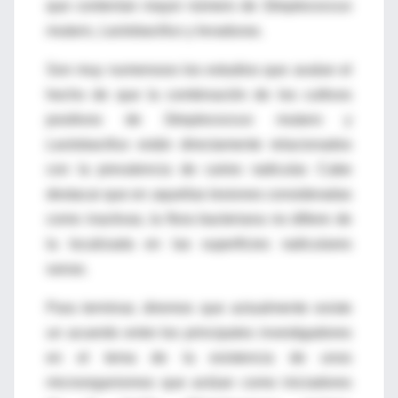
que contenían mayor número de
Streptococcus
mutans, Lactobacillus
y levaduras.
Son muy numerosos los estudios que avalan el
hecho de que la combinación de los cultivos
positivos de
Streptococcus mutans
y
Lactobacillus
están directamente relacionados
con la prevalencia de caries radicular. Cabe
destacar que en aquellas lesiones consideradas
como inactivas, la flora bacteriana no difiere de
la localizada en las superficies radiculares
sanas.
Para terminar, diremos que actualmente existe
un acuerdo entre los principales investigadores
en el tema de la existencia de unos
microorganismos que actúan como iniciadores