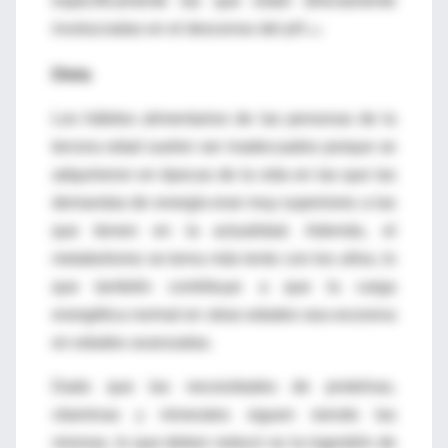
específicamente las que están directamente
involucradas en el descenso del pH.
14
Dieta
Los hábitos alimentarios de las personas de la
tercera edad suelen ser inadecuados porque se
adquirieron en épocas de la vida en las que las
demandas de energía eran muy superiores a las
que tienen en la actualidad. Además, el
metabolismo se torna más lento con los años, lo
que también contribuye a que la carga
energética normal en otras edades sea excesiva
en edades avanzadas.
Dado que las necesidades de proteínas,
vitaminas y minerales siguen siendo las
mismas, lo que deben reducir es la ingestión de