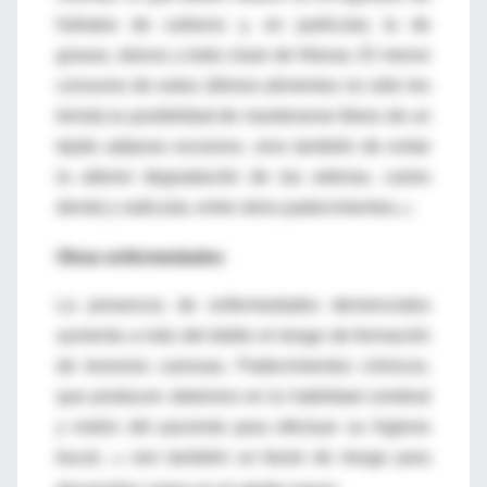
hidratos de carbono y, en particular, la de
grasas, dulces y toda clase de frituras. El menor
consumo de estos últimos alimentos no sólo les
brinda la posibilidad de mantenerse libres de un
tejido adiposo excesivo, sino también de evitar
la ulterior degradación de las arterias, caries
dental y radicular, entre otros padecimientos.
15
Otras enfermedades
La presencia de enfermedades demenciales
aumenta a más del doble el riesgo de formación
de lesiones cariosas. Padecimientos crónicos,
que producen deterioro en la habilidad cerebral
y motriz del paciente para efectuar su higiene
bucal,
son también un factor de riesgo para
16