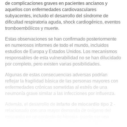
de complicaciones graves en pacientes ancianos y
aquellos con enfermedades cardiovasculares
subyacentes, incluido el desarrollo del síndrome de
dificultad respiratoria aguda, shock cardiogénico, eventos
tromboembólicos y muerte.
Estas observaciones se han confirmado posteriormente
en numerosos informes de todo el mundo, incluidos
estudios de Europa y Estados Unidos.
Los mecanismos
responsables de esta vulnerabilidad no se han dilucidado
por completo, pero existen varias posibilidades.
Algunas de estas consecuencias adversas podrían
reflejar la fragilidad básica de las personas mayores con
enfermedades crónicas sometidas al estrés de una
neumonía grave similar a las infecciones por influenza.
Además, el desarrollo de
infarto de miocardio tipo 2
-
relacionado con una mayor demanda de oxígeno del
miocardio en un contexto de hipoxia- puede ser una
preocupación predominante, y entre los pacientes con