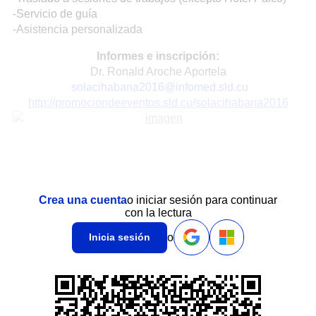
-Servicio de guía
-Asistencia personalizada
Informes e inscripción:
Dr. Ronald Aroche Aportela
solacihabana2016@infomed.sld.cu
http://promociondeeventos.sld.cu/solacihabana2016
Crea una cuenta
o iniciar sesión para continuar
con la lectura
o
Inicia sesión