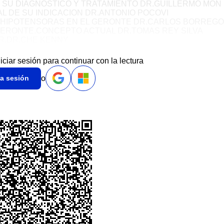
SU DIAGNOSTICO Y TRATAMIENTO DR.GUILLERMO MON
L DE SU INDICACION DR.ANTONIO POCOVI
HIPOTENSORAS EN EL GERONTE DR.CARLOS BORREGO
GERONTE.CONCEPTO ACTUAL DR.TOMAS REY SILVA
R.DR.CHE KENNY
niciar sesión para continuar con la lectura
o
ia sesión