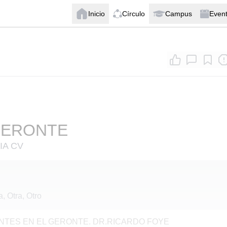
Inicio
Círculo
Campus
Even
GERONTE
IA CV
a, Otra, Otro
NTES EN EL GERONTE. DR.RICARDO FOYE