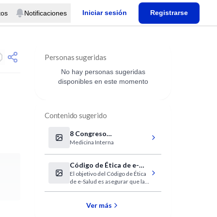
Iniciar sesión
Registrarse
tos
Notificaciones
Personas sugeridas
No hay personas sugeridas
disponibles en este momento
Contenido sugerido
8 Congreso
Medicina Interna
Internacional de
Medicina Interna del
Hospital de Clínicas.
Código de Ética de e-
El objetivo del Código de Ética
Salud
de e-Salud es asegurar que la
gente de todo el mundo pueda
comprender, con confianza y
con completo entendimiento
Ver más
de los riesgos conocidos, el