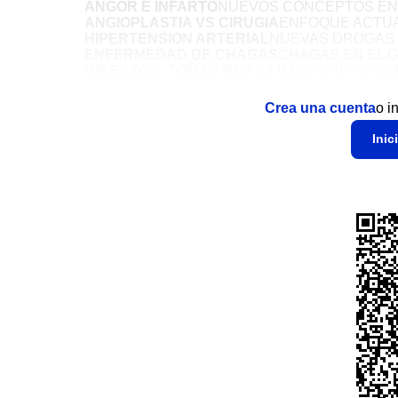
ANGOR E INFARTO
NUEVOS CONCEPTOS EN 
ANGIOPLASTIA VS CIRUGIA
ENFOQUE ACTUA
HIPERTENSION ARTERIAL
NUEVAS DROGAS 
ENFERMEDAD DE CHAGAS
CHAGAS EN EL 
DIRECTOR. TOMAS REY SILVA
COORDINADO
Crea una cuenta
o i
Inic