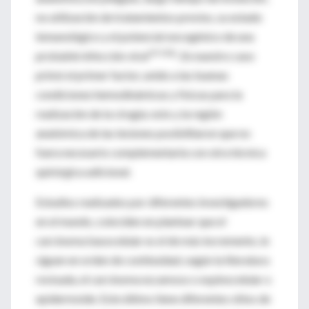
no utilización de tratamientos previos, su estado
inmunológico y el potencial oncogénico de una
19-20&
probable infección viral
. En nuestro caso
primó el primer factor, unido a las buenas
condiciones hemodinámicas y físicas para la
realización de la cirugía; esto y la región
anatómica de las lesiones posibilitaron que no
fuera necesario complementarla con otra técnica
quirúrgica adicional.
Estudios realizados por diferentes investigadores
en el mundo, coinciden en plantear que el
carcinoma basocelular es el de más incremento, le
siguen en orden de continuidad, según la literatura
revisada, el carcinoma escamoso o espinocelular o
epidermoide. Este último tiene diferentes sitios de