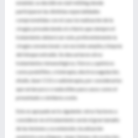
estable); se decidió en staf mittiing donde
participaron las distintas especialidades
comprometidas con el caso la realización de la
cirugía; prevaleciendo el criterio que siempre el
tratamiento deberá ser este, preferentemente la
cirugía convencional; con escisión amplia y biopsia
del bloque extraído. Se descartaron otros
tratamientos inmunológicos, físicos y químicos
como podofilino, crioterapia, electrocoagulación,
efudix, láser CO2 o radioterapia, por considerarlos
que serían poco o nada útiles para casos como el
presentado o similares a este.
Esto es apoyado en lo siguiente: otros factores a
considerar en el tratamiento serán el gran tamaño
de las lesiones y su extensión, localización
anatómica en pliegues, largo tiempo de evolución,