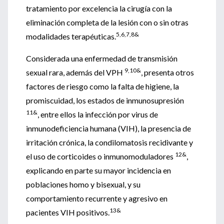
tratamiento por excelencia la cirugía con la
eliminación completa de la lesión con o sin otras
5,6,7,8&
modalidades terapéuticas.
Considerada una enfermedad de transmisión
9,10&
sexual rara, además del VPH
, presenta otros
factores de riesgo como la falta de higiene, la
promiscuidad, los estados de inmunosupresión
11&
, entre ellos la infección por virus de
inmunodeficiencia humana (VIH), la presencia de
irritación crónica, la condilomatosis recidivante y
12&
el uso de corticoides o inmunomoduladores
,
explicando en parte su mayor incidencia en
poblaciones homo y bisexual, y su
comportamiento recurrente y agresivo en
13&
pacientes VIH positivos.