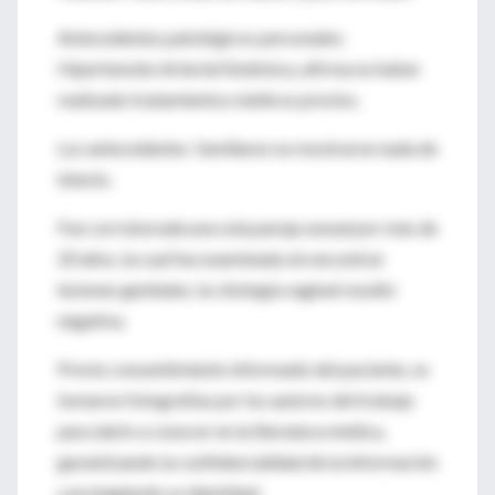
Antecedentes patológicos personales:
Hipertensión Arterial Sistémica, afirma no haber
realizado tratamientos médicos previos.
Los antecedentes familiares no mostraron nada de
interés.
Fue corroborada una sola pareja sexual por más de
20 años, la cual fue examinada sin encontrar
lesiones genitales; la citología vaginal resultó
negativa.
Previo consentimiento informado del paciente, se
tomaron fotografías por los autores del trabajo
para darlo a conocer en la literatura médica,
garantizando la confidencialidad de la información
y protegiendo su identidad.