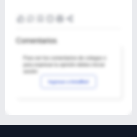
Comentarios
Para ver los comentarios de colegas o
para expresar tu opinión debes iniciar
sesión
Ingresar a IntraMed