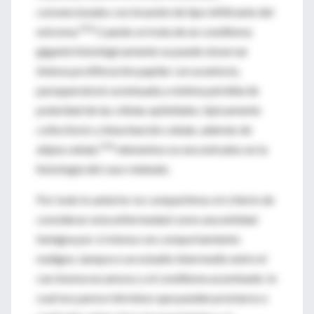
convencionales con invasión de tipo infiltrante del
22&
estroma.
Cuando se trata de un condiloma
gigante histológicamente se puede observar
intensa proliferación papilar con acantosis,
paraqueratosis acentuada y mínima pérdida de
polaridad de las células epiteliales; típicamente
coilocitosis y binucleación celular, además de
23&
atipia celular,
elementos no encontrados en la
histología del caso relatado.
Por todo lo anterior no compartimos el criterio de
considerar esta enfermedad como una entidad
benigna por sí misma con comportamiento
maligno, tampoco un estadio intermedio entre el
carcinoma escamoso y el condiloma acuminado; lo
cual nos parece términos que pueden prestarse a