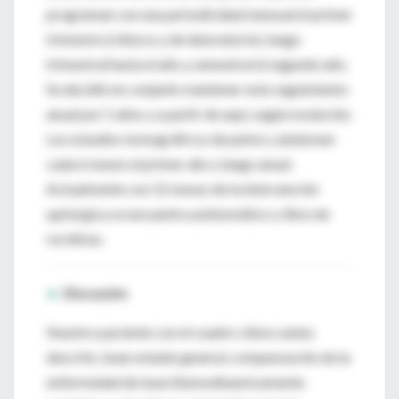
programan con una periodicidad mensual el primer
trimestre (clínicos y de laboratorio), luego
trimestral hasta el año y semestral el segundo año.
Se decidió en conjunto mantener este seguimiento
anual por 5 años y a partir de aquí, según evolución.
Los estudios tomográficos de pelvis y abdomen
cada 6 meses el primer año y luego anual.
Actualmente con 12 meses de la intervención
quirúrgica se encuentra asintomático y libre de
recidivas.
►
Discusión
Nuestro paciente con el cuadro clínico antes
descrito, buen estado general, compensación de la
enfermedad de base (hemodinamicamente