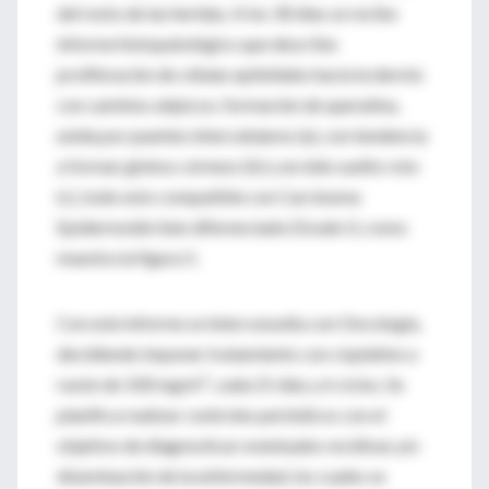
del resto de las heridas. A los 30 días se recibe
informe histopatológico que describe
proliferación de células epiteliales hacia la dermis
con cambios atípicos; formación de queratina,
unida por puentes intercelulares (a), con tendencia
a formar globos córneos (b) y un nido suelto roto
(c), todo esto compatible con Carcinoma
Epidermoide bien diferenciado (Grado I), como
muestra la figura 5.
Con este informe se interconsulta con Oncología,
decidiendo imponer tratamiento con cisplatino a
2
razón de 100 mg/m
, cada 21 días y 6 ciclos. Se
planifica realizar controles periódicos con el
objetivo de diagnosticar eventuales recidivas y/o
diseminación de la enfermedad, los cuales se