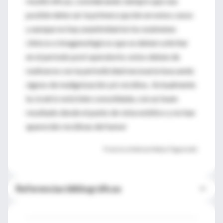
resultó eficaz, considerando siempre que sea
posible debe ser la primera opción en estos casos
y aunque no hay unanimidad en los exámenes
clínicos e imagenológicos que se deben solicitar
en el período post operatorio; estos deben de
realizarse con la periodicidad necesaria buscando
signos de malignización y/o recidiva. Actualmente
la cicatriz está bien consolidada, con un buen
resultado desde el punto de vista estético y no han
aparecido recidivas del tumor
Francisco Nelson Matos Figueredo
Referencias bibliográficas