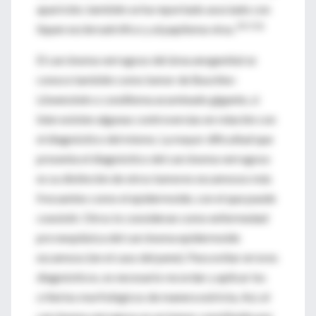
aparición; también se ha reportado asociado con
18-21&
liquen escleroatrófico y al papiloma virus.
El carcinoma verrugoso del área anogenital se
conoce también como tumor de Buschke-
Löwenstein o condiloma acuminado gigante, si
bien existen algunas controversias en relación con
el diagnóstico del mismo. La mayor dificultad que
presenta el diagnóstico del carcinoma verrugoso
es su distinción de otros tumores escamosos más
frecuentes como el epidermoide, con el que puede
coexistir. Otros lo consideran como enfermedad
pre neoplásica del carcinoma epidermoide
escamoso (en el caso del pene). Para evitar errores
diagnósticos, es necesario recordar y aplicar los
criterios morfológicos de manera estricta. Así, el