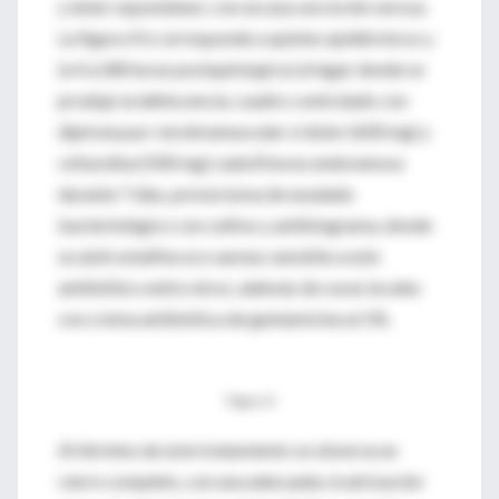
y dolor espontáneo; con escasa secreción serosa.
La figura 4 b corresponde a quistes epidérmicos y
la 4 a (48 horas postquirúrgico) al lugar donde se
produjo la dehiscencia; cuadro controlado con
dipirona por vía intramuscular si dolor (600 mg) y
cefazolina (500 mg) cada 8 horas endovenosa
durante 7 días, previa toma de exudado
bacteriológico con cultivo y antibiograma, donde
se aisló estafilococo aureus sensible a este
antibiótico entre otros; además de curas locales
con crema antibiótica de gentamicina al 1%.
Figura 4
Al término de este tratamiento se observa un
cierre completo, con una adecuada cicatrización