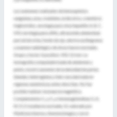
Los exámenes realizados de hemoquímica
sanguínea, urea, creatinina, ácido úrico, colesterol,
triglicéridos, serología para virus hepatitis A, B, C,
HIV, serología para sífilis, ultrasonido abdominal,
parcial de orina, fondo de ojo, electrocardiograma
y examen radiológico de tórax fueron normales.
Grupo y factor A positivo. VSG 12 mm. La
tomografía computadorizada de abdomen y
pelvis, mostró aumento de la densidad de partas
blandas, heterogénea y bien vascularizada en
regiones anatómicas antes descritas. No fue
posible realizar resonancia magnética.
Complementos C
y C
e inmunoglobulinas G, A,
3
4
M, D, E resultaron normales. Es valorado por
Medicina Interna y Anestesiología y con el