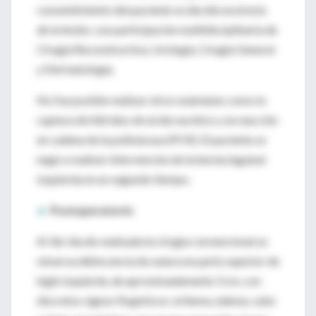
consentimiento del paciente se decide excéresis
de la lesión, con participación multidisciplinaria de
Cirugía Reconstructiva, Urología, Cirugía General
y Dermatología.
No fue posible realizar otros exámenes como la
captura de híbridos de ácido nucleico y la reacción
en cadena de la polimerasa (PCR). El paciente se
negó a realizar intervención de la hernia inguinal
izquierda en un segundo tiempo.
►
Postoperatorio
Al 3er día de realizada la cirugía convencional se
observa dehiscencia de sutura en parte superior de
ingle izquierda, de aproximadamente 3 cm, con
discretos signos flogísticos: eritema, edema, calor