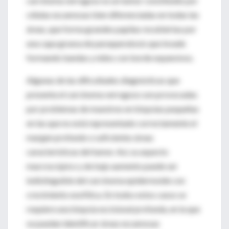
carcinoma verrugoso es un tumor constituido por
células escamosas bien diferenciadas en todas las
áreas, que forma grandes papilas recubiertas por
una capa gruesa de paraqueratosis que invade
formando bandas y nidos con borde expansivos.
Algunas de las dificultades diagnósticas que
presenta el carcinoma verrugoso son provocadas
por problemas de muestreo en biopsias pequeñas
en las que no está representado correctamente el
margen profundo o suficientes áreas
características del tumor. Así, su aspecto
macroscópico y de bajo aumento puede ser
indistinguible del carcinoma epidermoide con
crecimiento exofítica. En todos estos casos se
requiere una biopsia escisional profunda, en la que
se puedan identificar áreas escamosas