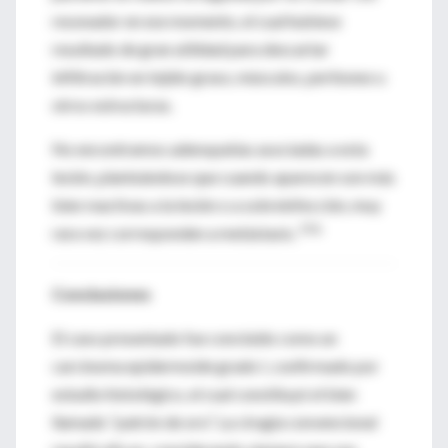
resonador en ese momento, el cual hubiese
resultado de gran utilidad para descartar
infiltración en tejido graso, músculos, peritoneo u
otros estructuras.
No encontramos adenopatías asociadas a esta
lesión, planteándose que cuando aparecen son más
bien reactivas a la lesión o a sobreinfección, muy
25&
rara vez corresponden a metástasis.
Conclusiones
El caso presentado fue concluido como un
carcinoma epidermoide grado I, confirmado por
estudio histológico, el cual constituyó el bien
llamado “patrón de oro”. La cirugía convencional