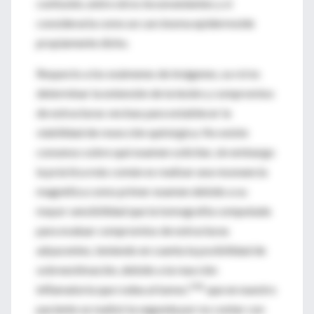
confusión, entre otros inconvenientes y si
considerarla como un carcinoma epidermoide
propiamente dicho.
Respecto a los exámenes de imágenes, su rol es
determinar la extensión de la lesión y compromiso
de estructuras vecinas para establecer la
viabilidad de resección quirúrgica. No existe
consenso sobre qué examen solicitar, sin embargo
la práctica más común es realizar una resonancia
magnética como primer examen debido a su
mayor sensibilidad que la tomografía computada
para evaluar compromiso de estructuras
adyacentes, teniendo en cuenta la posibilidad de
sobreestimación, debido a la reacción
24&
inflamatoria que rodea al tumor,
que en nuestro
paciente se realizó la segunda por no contar con