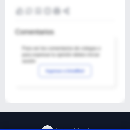
Comentarios
Para ver los comentarios de colegas o
para expresar tu opinión debes iniciar
sesión
Ingresar a IntraMed