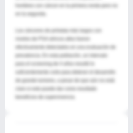
hombres con cáncer en la primera ronda pero no
en la segunda.
Los cánceres de próstata más largos con
niveles de PSA séricos altos fueron
efectivamente detectados en una evaluación de
prevalencia. En esta población, un intervalo
para el screening de 4 años resultó lo
suficientemente corto para detener el desarrollo
de grande tumores, a pesar de que aún no está
claro si esto puede dar como resultado
beneficios de supervivencia.