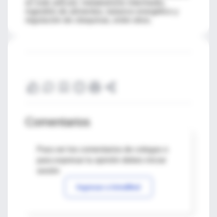
en este artículo: metabolismo intermedio,
ingestión de alimentos, balance energético y
regulación de citoquinas, entre otros.
Comentarios
Para ver los comentarios de colegas o
para expresar tu opinión debes iniciar
sesión
Ingresar a IntraMed