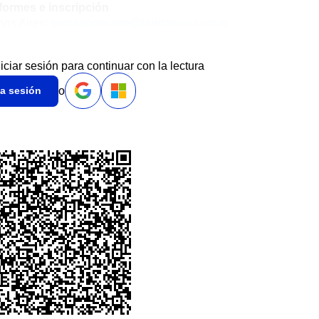
formes e inscripción
nos Aires:
terapiaporelarte@hbritanico.com.ar
niciar sesión para continuar con la lectura
o
ia sesión