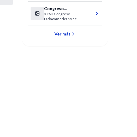
Neurofisiología Clínica
Congreso
XXVII Congreso
Latinoamericano de
Latinoamericano de
Psicoanálisis
Psicoanálisis
Ver más