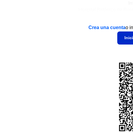
In
Hospital Británico de Bue
Crea una cuenta
o i
Inic