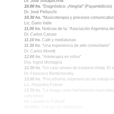
Dr. José Shliapochnik
10.00 hs.
“Diagnóstico: ¡Alegría!” (Payamédicos)
Dr. José Pellucchi
10.30 hs.
“Musicoterapia y procesos comunicativos
Lic. Dario Valle
11.00 hs.
Noticias de la: “Asociación Argentina de
Dr. Carlos Caruso
11.10 hs.
Café y medialunas
11.30 hs.
“Una experiencia de arte comunitario”
Dr. Carlos Moretti
12.00 hs.
“Arteterapia en niños”
Dra. Ingrid Montagna
12.30 hs.
“Un caso severo de trastorno límite. El
Dr. Francisco Berdichevsky
13.00 hs.
“Psicodrama: experiencias de trabajo e
Lic. Alejandra Paleari
13.30 hs.
“La murga como herramienta musicoterap
canciones”
Mt. Leandro A. Fideleff
14.00hs.
Entrega de certificados