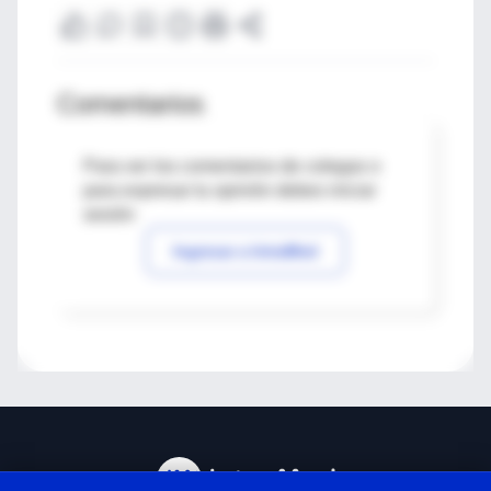
Comentarios
Para ver los comentarios de colegas o
para expresar tu opinión debes iniciar
sesión
Ingresar a IntraMed