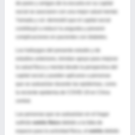
de pares y amigos de la escuela en su capital
social se asociaron con una mejor salud mental.
Yamada y col. demostró que el capital social
contribuyó a reducir la angustia y prevenir
complicaciones en pacientes con diabetes.
Los hallazgos del presente estudio y de
estudios anteriores, brindan apoyo para mejorar
la salud física y mental desde la perspectiva del
capital social y pueden aplicarse a personas
que se autoaislan durante las epidemias, como
la reciente epidemia de COVID-19 en China
central.
Las personas que se autoaislan en el hogar
sufrirán
estrés físico
debido a la falta de
espacio para la actividad física, el
estrés
debido