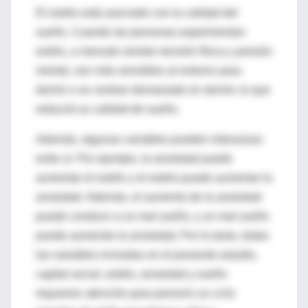
El estrés está asociado con la calidad del
sueño. Cuando las personas experimentan
estrés, a menudo sienten tensión física y presión
mental, son más sensibles al entorno para
dormir o se centran demasiado en dormir, lo que
reducirá su calidad de sueño.
Además, algunas variables pueden interactuar
entre sí. Por ejemplo, la ansiedad puede
aumentar el estrés y el estrés puede aumentar la
ansiedad. Además, el aumento de la ansiedad
puede conducir a un mal sueño, y un mal sueño
puede aumentar la ansiedad. Por lo tanto, todas
las variables incluidas en el presente estudio,
capital social, estrés, ansiedad y sueño
requieren atención para prevenir un ciclo