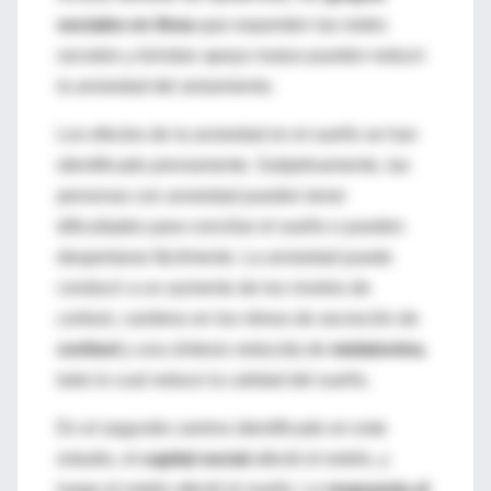
sociales en línea
que expanden las redes
sociales y brindan apoyo mutuo pueden reducir
la ansiedad del aislamiento.
Los efectos de la ansiedad en el sueño se han
identificado previamente. Subjetivamente, las
personas con ansiedad pueden tener
dificultades para conciliar el sueño o pueden
despertarse fácilmente. La ansiedad puede
conducir a un aumento de los niveles de
cortisol, cambios en los ritmos de secreción de
cortisol
y una síntesis reducida de
melatonina
,
todo lo cual reduce la calidad del sueño.
En el segundo camino identificado en este
estudio, el
capital social
afectó el estrés, y
luego el estrés afectó el sueño. La
respuesta al