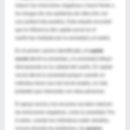
reducir las emociones negativas y hacer frente a
los riesgos de una epidemia de infección con
una actitud más positiva. Este estudio encontró
que la influencia del capital social en el
sueño fue mediado por la ansiedad y el estrés.
En el primer camino identificado, el
capital
social
afectó la ansiedad, y la ansiedad influyó
directamente en la calidad del sueño. El capital
social afecta la ansiedad porque cuando un
individuo tiene una red social amplia, es más
probable que interactúe con otras personas.
El apoyo social y los recursos sociales reducen
las emociones negativas, como la ansiedad. Por
lo tanto, cuando los individuos están aislados,
incluso durante las epidemias, los
grupos