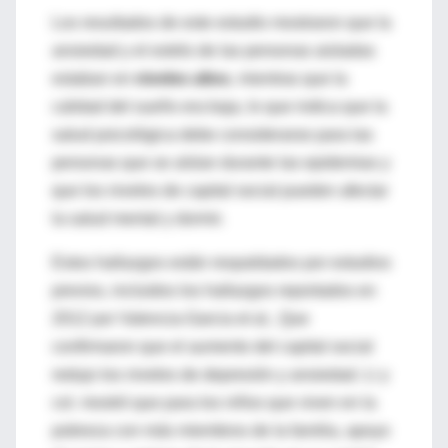
Los resultados de este estudio mostraron que la
ansiedad y el estrés de las personas aisladas
estaban en
niveles altos
, mientras que la
calidad del sueño era baja, lo que indica que la
salud psicológica debe considerarse para las
personas que se aíslan durante las epidemias y
que los niveles de capital social pueden afectar
la salud mental y dormir.
Estos hallazgos están respaldados por estudios
previos, incluidos los hallazgos reportados en
2012 por Valencia-Garcia et al., Que
confirmaron que el aumento del capital social
redujo los niveles de depresión y ansiedad. Li y
col. mostró que para los niños que viven en la
pobreza con más miembros de la familia, apoyo