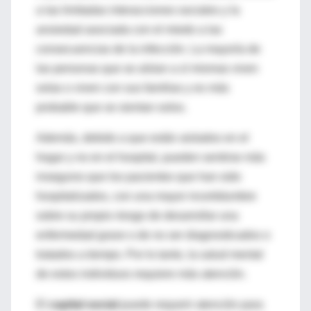
a las limitadas interacciones sociales y la
ansiedad asociada con el miedo a las
consecuencias de la infección. La mayoría de
las personas que se aíslan a sí mismas viven
solas o viven con sus familias y es más
probable que se sientan solos.
Además, debido a que están aislados en el
hogar y no en el hospital, pueden sentirse más
inseguros que los pacientes que han sido
hospitalizados, con una mayor incertidumbre
sobre su propio riesgo de desarrollar una
enfermedad grave o de no ser diagnosticados o
tratados a tiempo. Por lo tanto, la salud mental
de estos individuos requiere más atención.
El
capital social
puede requerir atención para