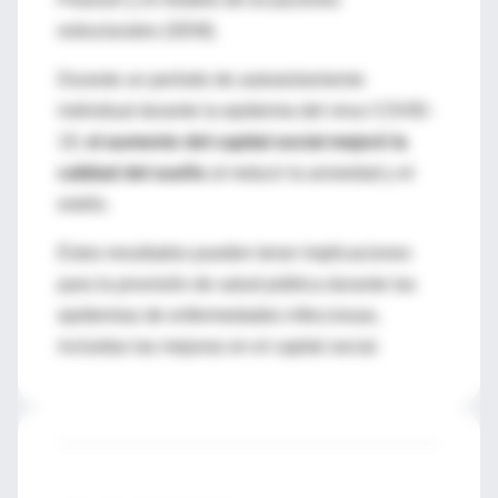
estructurales (SEM).
Durante un período de autoaislamiento
individual durante la epidemia del virus COVID-
19,
el aumento del capital social mejoró la
calidad del sueño
al reducir la ansiedad y el
estrés.
Estos resultados pueden tener implicaciones
para la provisión de salud pública durante las
epidemias de enfermedades infecciosas,
incluidas las mejoras en el capital social.