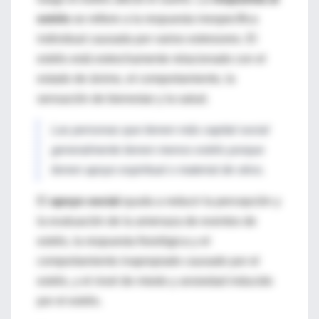
estrés
se refiere a la respuesta inespecífica
individual causada por varios estresores. El
estrés está estrechamente relacionado con el
estado de ánimo, el comportamiento, la
sensación de bienestar y la salud.
Las personas que tienen más capital social
generalmente tienen menos estrés porque
tienen apoyo espiritual o material de otros.
El
apoyo social
ayuda a reducir la percepción y
la evaluación de la amenaza de eventos de
estrés, la respuesta fisiológica y el
comportamiento inapropiado causado por el
estrés, y el nivel de miedo y ansiedad inducido
por el estrés.