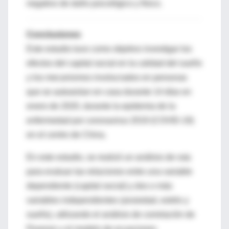
negativo de daño psicológico y físico.
Conclusiones
Este estudio tuvo como objetivo investigar los
efectos del capital social en la calidad del sueño
y los mecanismos involucrados en personas
que se autoaislan en casa durante 14 días en
enero de 2020, durante la epidemia de la
enfermedad por coronavirus 2019 (COVID-19)
en el centro de China.
En este estudio, se realizó un análisis de ruta
para evaluar las relaciones entre una variable
dependiente (capital social) y dos o más
variables independientes (ansiedad, estrés y
sueño), utilizando el análisis de correlación de
Pearson y el modelo de ecuaciones