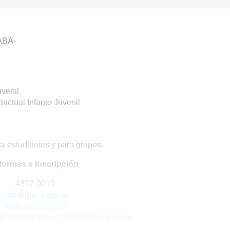
CABA
uvenil
uctual Infanto Juvenil
a estudiantes y para grupos.
formes e Inscripción
4812-0010
info@ineco.org.ar
www.ineco.org.ar
NECOArgentina | @INECOArgentina