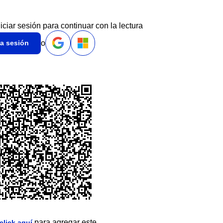
niciar sesión para continuar con la lectura
o
ia sesión
para agregar este
click aquí