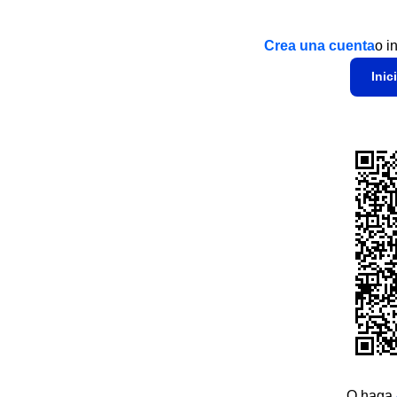
Crea una cuenta
o i
Inic
O haga