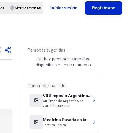
Iniciar sesión
Registrarse
tos
Notificaciones
Personas sugeridas
No hay personas sugeridas
disponibles en este momento
Contenido sugerido
VII Simposio Argentino
VII Simposio Argentino de
de Cardiología Fetal.
Cardiología Fetal.
Medicina Basada en la
Lectura Crítica
Evidencia y Lectura
Crítica de la Literatura