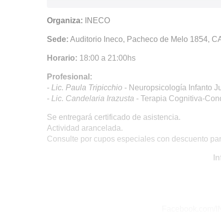
Organiza:
INECO
Sede:
Auditorio Ineco, Pacheco de Melo 1854, 
Horario:
18:00 a 21:00hs
Profesional:
-
Lic. Paula Tripicchio
- Neuropsicología Infanto J
-
Lic. Candelaria Irazusta
- Terapia Cognitiva-Cond
Se entregará certificado de asistencia.
Actividad arancelada.
Consulte por cupos especiales con descuento par
In
Facebook.com/I