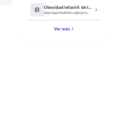
Científica
Obesidad Infantil: de lo
Abordaje Multidisciplinario
social a lo clínico
Ver más