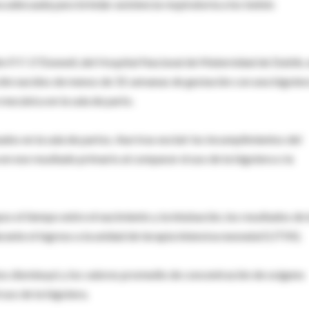
iva adecuada para brindar asistencia respiratoria a los bebés
lm P. F. O'Donnell, del Hospital Nacional de Maternidad de Dublín,
 recién nacidos de menos de 31 semanas de gestación con una bigoter
 mecánica en la sala de parto.
s en la sala de partos. Aun tras excluir los incumplimientos del
 en ese resultado primario al comparar el uso de la bigotera o la
s el tiempo entre el nacimiento y la intubación, los resultados de 
ante el ingreso a la unidad de terapia intensiva neonatal (UTIN).
os disminuyó y los valores promedio de concentración de oxígeno
uso de la bigotera.