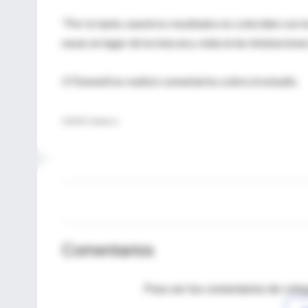
"Por lo tanto, nuestros resultados no coinciden con 
nasal, en lugar de la máscara, reducía las intubacione
O'Donnell no realizó comentarios sobre el estudio.
FUENTE: Pediatrics
Comentarios
Para ver los comentarios de coleg