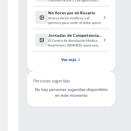
conmemora el 11 de agosto en los
países de Latinoamérica.
No llores por mí Rosario
Acerca de los médicos y el
permiso para sentir el dolor ajeno.
Jornadas de Competencias
El Centro de Simulación Médica
Médicas con Simulación
Roemmers (SIMMER), pone una
vez más una herramienta de
capacitación del más alto nivel al
servicio de los estudiantes.
Ver más
Personas sugeridas
No hay personas sugeridas disponibles
en este momento