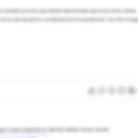
los estudios previos que habían demostrado que el uso de la cánula
s en la sala de partos y la displasia broncopulmonar", escribe el equ
as o para expresar tu opinión debes iniciar sesión