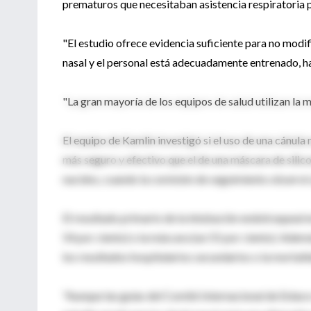
prematuros que necesitaban asistencia respiratoria 
"El estudio ofrece evidencia suficiente para no modific
nasal y el personal está adecuadamente entrenado, hay
"La gran mayoría de los equipos de salud utilizan la m
El equipo de Kamlin investigó si el uso de una cánul
más seguro y efectivo que el de una máscara de silicon
nacidos, cuando la comisión de seguimiento observó q
El resultado primario de la intubación endotraqueal e
54 por ciento) o la máscara (un 55 por ciento). Ademá
los resultados hospitalarios secundarios o la mortali
"Aunque las guías del Comité Internacional de Enlac