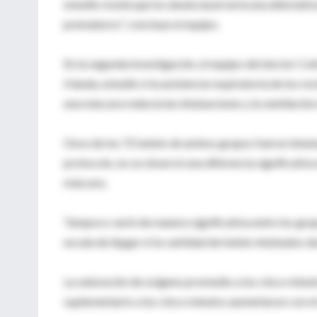
estudio revela que la cánula nasal sería una alternat
prematuros", concluye el equipo.
En la segunda investigación, el equipo del doctor Co
Irlanda, estudió si la asistencia respiratoria de los
una máscara reducía las intubaciones y la ventilación
Once de los 72 bebés de ambos grupos fueron intubado
protocolo, no se observó una diferencia significativa
máscara.
Tampoco varió de manera significativa entre los grupo
escala de Apgar ni la cantidad de bebés intubados dur
La saturación de oxígeno promedio a los cinco minut
suplementario a los cinco minutos aumentaron con el 