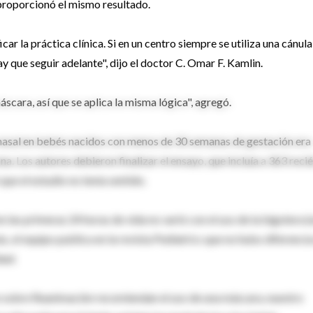
proporcionó el mismo resultado.
ar la práctica clínica. Si en un centro siempre se utiliza una cánula
 que seguir adelante", dijo el doctor C. Omar F. Kamlin.
áscara, así que se aplica la misma lógica", agregó.
a nasal en bebés nacidos con menos de 30 semanas de gestación era
a. Los autores debieron finalizar el ensayo, que incluía a 363 reci
ue el estudio no tenía sentido.
n las primeras 24 horas de vida no varió con el uso de la bigotera (
s, el equipo publica en la revista Pediatrics que no hubo diferencia
dad.
e sobre Reanimación recomiendan el uso de una máscara, nuestro