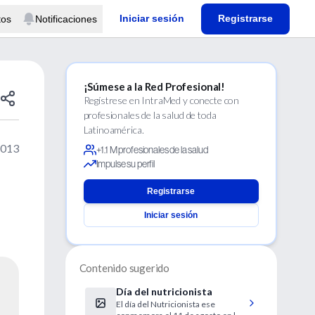
Iniciar sesión
Registrarse
tos
Notificaciones
¡Súmese a la Red Profesional!
Regístrese en IntraMed y conecte con
profesionales de la salud de toda
Latinoamérica.
2013
+1.1 M profesionales de la salud
Impulse su perfil
Registrarse
Iniciar sesión
Contenido sugerido
Día del nutricionista
El día del Nutricionista ese