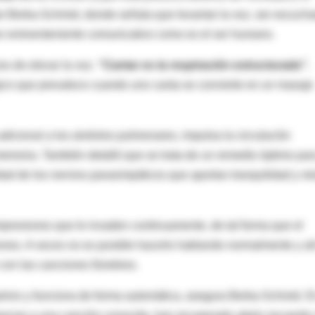
ar Berka-Schmid, donde señala que levantar la voz, ser escuch
 ser eminentemente comunicativo como es el ser humano.
os de elevar la voz.
"Cantar es la respiración estructurada"
,
lógico que prevalece cuando uno canta se convierte en un masaje
dicional a los alvéolos pulmonares, impulsa la circulación
memoria. También detalló que se trata de un remedio óptimo par
idad de los nervios parasimpáticos que aportan tranquilidad y rel
impresiones que le invaden continuamente, de tal forma que el
nes. A veces no es posible hacerlo hablando normalmente y ah
con las canciones fúnebres.
 pelvis y funciona de forma automática, asegura Berka-Schmid. E