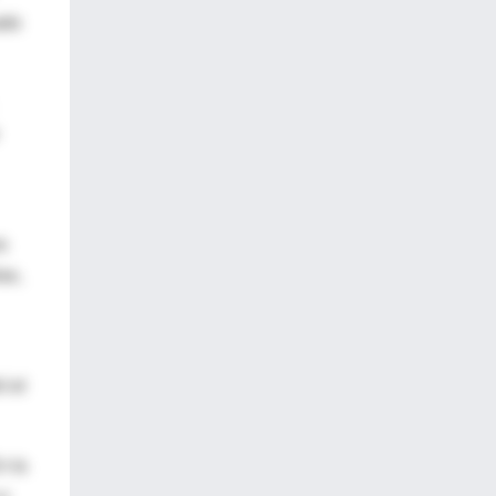
ado
a
ax,
í el
n la