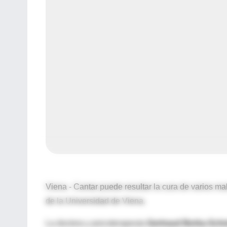
Viena - Cantar puede resultar la cura de varios m
de la Universidad de Viena.
La doctora y psicoterapeuta
Gertraud Berka-Sch