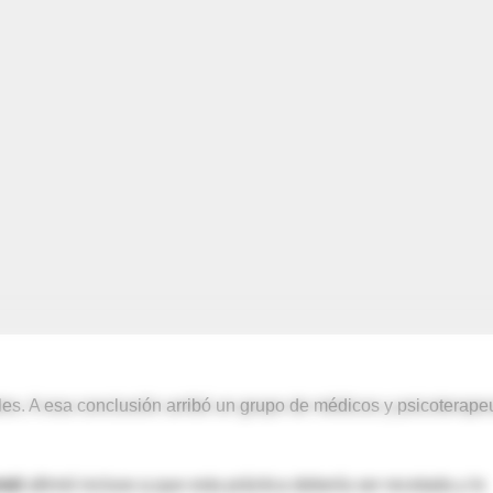
ales. A esa conclusión arribó un grupo de médicos y psicoterape
mid
afirmó incluso q que esta práctica debería ser recetada y lo