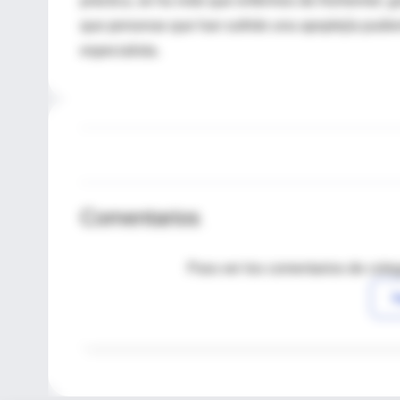
práctica, se ha visto que enfermos de Alzheimer, 
que personas que han sufrido una apoplejía pudier
especialista.
Comentarios
Para ver los comentarios de coleg
I