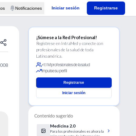
Iniciar sesión
Registrarse
tos
Notificaciones
¡Súmese a la Red Profesional!
Regístrese en IntraMed y conecte con
profesionales de la salud de toda
Latinoamérica.
2008
+1.1 M profesionales de la salud
Impulse su perfil
Registrarse
Iniciar sesión
Contenido sugerido
Medicina 2.0
Para los profesionales es ahora la