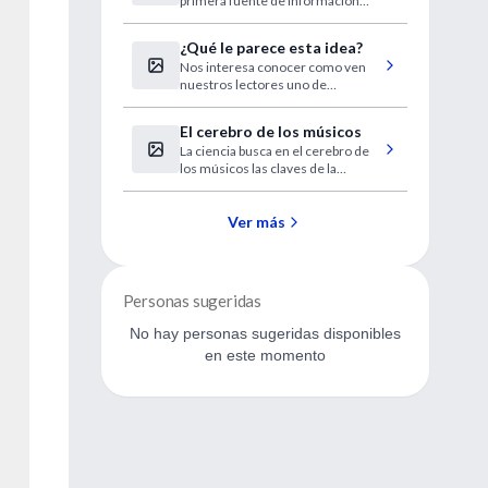
primera fuente de información
biomédica y, pese a quien pese,
está conformando una nueva
¿Qué le parece esta idea?
manera de entenderse entre
Nos interesa conocer como ven
facultativos y clientes.
nuestros lectores uno de
nuestros proyectos 2008.
El cerebro de los músicos
La ciencia busca en el cerebro de
los músicos las claves de la
creatividad.
Ver más
Personas sugeridas
No hay personas sugeridas disponibles
en este momento