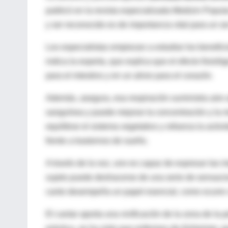
publicó en la revista especializada Medizin Popul
y ser reconocido es de importancia vital para un
Los especialistas empiezan a estudiar los benefici
indica la experta, que explica que el efecto fisio
para el intestino y en un alivio para el corazón.
Además, asegura, esa respiración suministra aire a
sanguínea y puede mejorar la concentración y la 
equilibrar el sistema vegetativo y refuerza la activ
frente a trastornos de sueño.
A través de la voz, uno es capaz de expresar las 
sujeto puede deshacerse de una serie de sensacio
canto desempeña un papel esencial, como ocurre 
El cantar aporta una vivificación de la zona de la