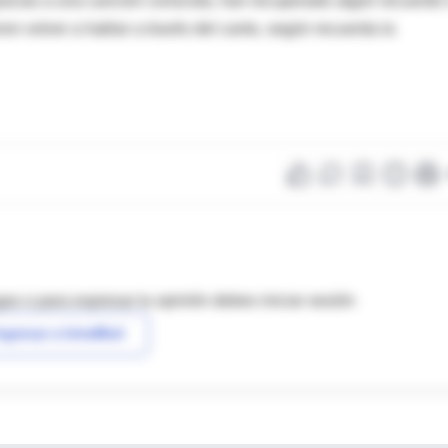
gracias a una canción conocida, han recuperado algún recuerdo
on volver a hablar a través del canto, según recuerda la
as o para expresar tu opinión debes iniciar sesión
ngresar a IntraMed