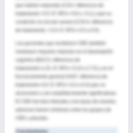
que habían mejorado (CGI-I: diferencia de
tratamiento=-0,5; IC 95%=-0,8 a -0.1) y que su
condición no era tan severa (CGI-S: diferencia
de tratamiento =-0,3; IC 95%=-0.5 a 0.0) .
Los pacientes que recibieron CBD también
mostraron mayores mejorías en el desempeño
cognitivo (BACS: diferencia de
tratamiento=1,31; IC 95%=-0,10 a 2.72) y en el
funcionamiento general (GAF: diferencia de
tratamiento=3,0; IC 95%=-0,4 a 6.4) que no
alcanzaron a ser estadísticamente significativas.
El CBD fue bien tolerado y las tasas de eventos
adversos fueron similares entre los grupos de
CBD y placebo.
Conclusiones: