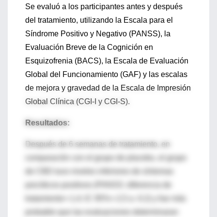
Se evaluó a los participantes antes y después
del tratamiento, utilizando la Escala para el
Síndrome Positivo y Negativo (PANSS), la
Evaluación Breve de la Cognición en
Esquizofrenia (BACS), la Escala de Evaluación
Global del Funcionamiento (GAF) y las escalas
de mejora y gravedad de la Escala de Impresión
Global Clínica (CGI-I y CGI-S).
Resultados:
Después de 6 semanas de tratamiento, en
comparación con el grupo de placebo, el grupo
de CBD tuvo niveles inferiores de síntomas
psicóticos positivos (PANSS: diferencia de
tratamiento=-1,4; IC 95%=-2,5 a -0.2) y fue más
probable que las evaluaciones determinaran