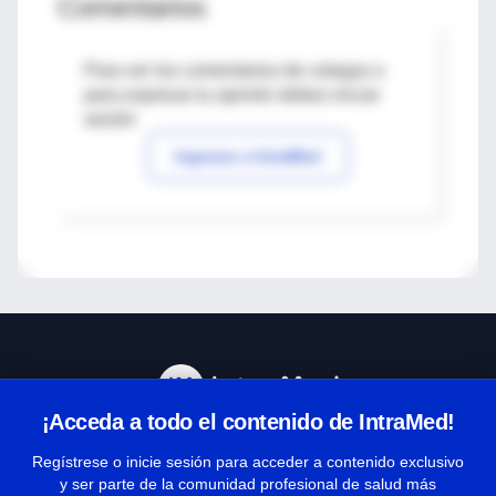
Comentarios
Para ver los comentarios de colegas o
para expresar tu opinión debes iniciar
sesión
Ingresar a IntraMed
¡Acceda a todo el contenido de IntraMed!
Centro de Ayuda
Regístrese o inicie sesión para acceder a contenido exclusivo
y ser parte de la comunidad profesional de salud más