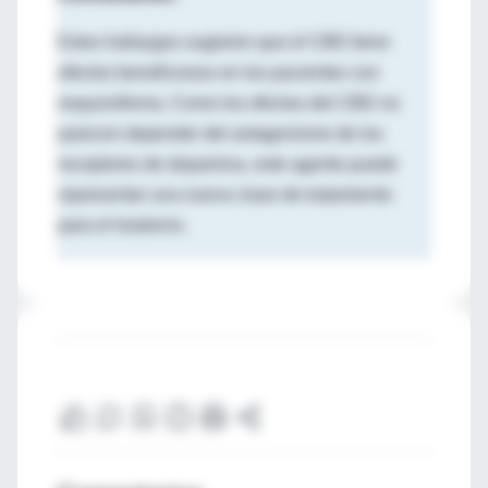
Estos hallazgos sugieren que el CBD tiene
efectos beneficiosos en los pacientes con
esquizofrenia. Como los efectos del CBD no
parecen depender del antagonismo de los
receptores de dopamina, este agente puede
representar una nueva clase de tratamiento
para el trastorno.