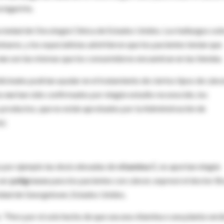
 ingerirlo.
Sociedad de Oncología Clínica de Estados Unidos. Los hallazgos so
minares, y los especialistas advirtieron que los pacientes tenían que
no
son las mismas que los consumidores encuentran en las tiendas.
icinales podrían ayudar en el tratamiento de ciertos tipos de cánce
os
no
han sido confirmados por ningún estudio reconocido, los
 productos, que no están aprobados por la Administración de
).
 por ejemplo las dosis elevadas de
vitamina C
, no aportan ningún
 ser
peligrosos
para los pacientes con cáncer, expresó el doctor B
sidad de Georgetown, Estados Unidos.
 "Pero por el solo hecho de que sea una vitamina o una planta verd