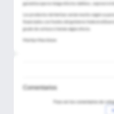
garantiza que no tenga efectos dañinos , expresó el 
Los productos de hierbas varían mucho según su pureza
financiados con fondos del gobierno federal utiliz
grado de certeza si tenían algún efecto.
Marilyn Marchione
Comentarios
Para ver los comentarios de coleg
I