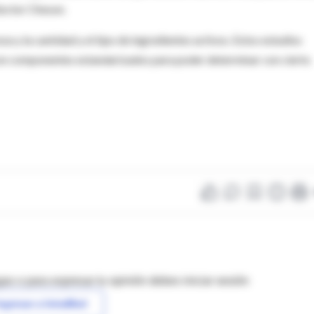
doctor Cheson.
 y la cantidad y el tipo de ingredientes activos. Estos estudios
aron componentes estandarizados para poder determinar con cierto
as o para expresar tu opinión debes iniciar sesión
ngresar a IntraMed