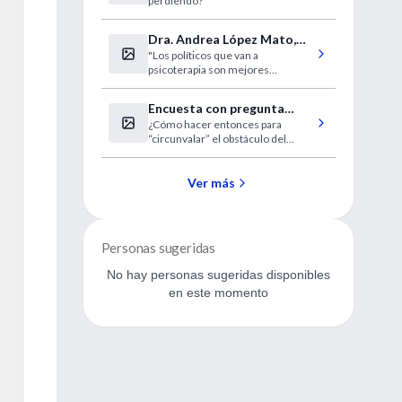
perdiendo?
Dra. Andrea López Mato,
"Los políticos que van a
entrevista
psicoterapia son mejores
personas"
Encuesta con pregunta
¿Cómo hacer entonces para
prohibida, por Adrián
“circunvalar” el obstáculo del
Paenza
pudor o molestia que genera la
pregunta?
Ver más
Personas sugeridas
No hay personas sugeridas disponibles
en este momento