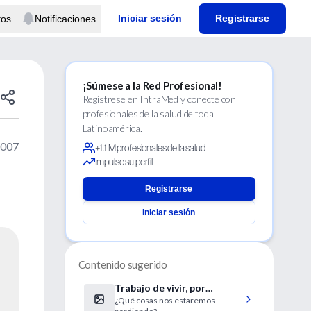
Iniciar sesión
Registrarse
tos
Notificaciones
¡Súmese a la Red Profesional!
Regístrese en IntraMed y conecte con
profesionales de la salud de toda
Latinoamérica.
2007
+1.1 M profesionales de la salud
Impulse su perfil
Registrarse
Iniciar sesión
Contenido sugerido
Trabajo de vivir, por
¿Qué cosas nos estaremos
Guillermo Jaim Etcheverry