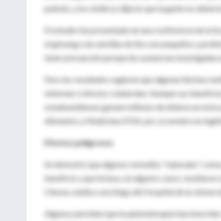
pulmón, y los médicos dijeron que la gente no debería
El estudio fue presentado en una conferencia de la 
el ginseng y las semillas de lino son pequeños y preli
tener precaución porque las sustancias investigadas
Pero los resultados sugieren que algunas hierbas med
síntomas o efectos colaterales. Aunque sus benefici
estadounidenses gastan millones de dólares en estos
Alimentos y Medicinas (FDA, por su nombre en inglés
Efectos peligrosos
Se demostró que algunos remedios "naturales", como
beneficio y que incluso, en algunos casos, resultaron
Cheson, médico oncólogo del Hospital de la Univer
Algunos permiten que la quimioterapia funcione bien.