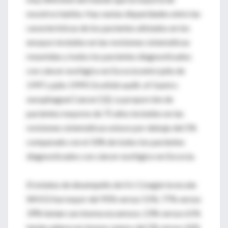
nosotros habita. Hay vastas disparidades entre las
características de los pacientes alistados en los
ensayos incluidos en las revisiones sistemáticas
resumidas y todos los pacientes diagnosticados
con cáncer esofágico en Escocia entre julio de
1997 y julio 1999 ( Scottish audit. of Gastro-
oesophageal Cancer [1]). La proporción de
pacientes mayores de 75 años incluidos en las
revisiones sistemáticas estuvo por debajo del 5%
comparado con el 33% de todos los pacientes
diagnosticados con cáncer esofágico en Escocia.
El estatus de desempeño de 0 ó 1 (según la escala
WHO) fue mayor del 95% versus 51%; 77% versus
39% tenían carcinoma escamoso; 23% versus 61%
tenían adenocarcinoma; menos del 5% versus 26%