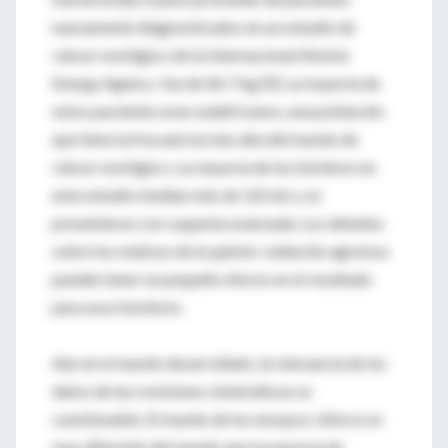
nuevamente diagnosticados en un estudio de
cáncer esofágico de la Internacional Atomic
Energy Agency fue de 46.7 kg [9]. La mayoría de
estos pacientes eran sudafricanos, una población
que tiene la frecuencia más alta del mundo de
cáncer esofágico. La mayoría de los hombres en
este estudio medían más de 1,8 mts y se
presentaron con caquexia avanzada. Los debates
sobre los matices de la quimio-radiación agresiva
pueden tener un pequeño efecto en el resultado
para esos hombres.
Aún en el mundo desarrollado, la relevancia de los
datos de las revisiones sistemáticas es
cuestionable. El mundo de los ensayos clínicos es
muy diferente del mundo que la mayoría de