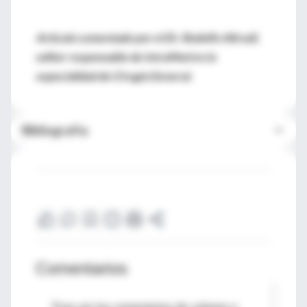
Artículo comentado por el Dr. Rodolfo Altrudi,
editor responsable de IntraMed en la
especialidad de Cirugía General.
Bibliografía
Comentarios