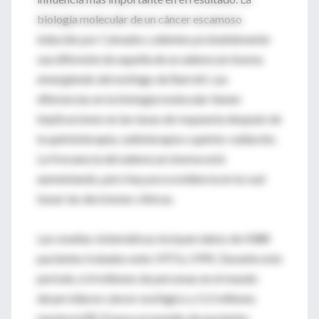
biología molecular de un cáncer escamoso
inducido por Calvados calientes probablemente
sea diferente de aquella de un adenocarcinoma
emergiendo del esófago de Barrett. Las
diferencias en la biología molecular tienen
implicaciones en las tasas de respuesta después de
la quimioterapia, radioterapia o quimio-radiación.
La frecuencia del adenocarcinoma está
aumentando, pero hay poca evidencia en la cual
basar las decisiones clínicas.
Las reseñas sistemáticas incluyen datos de 4388
pacientes tratados ente 1973 y 1995. Durante este
período, 6.4 millones de personas en el mundo
desarrollaron cáncer esofágico y 5.2 millones
murieron [8]. El peso promedio de pacientes