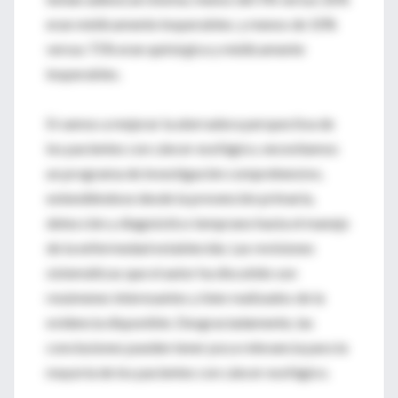
eran médicamente inoperables; y menos de 10%
versus 71% eran quirúrgica y médicamente
inoperables.
Si vamos a mejorar la aterradora perspectiva de
los pacientes con cáncer esofágico, necesitamos
un programa de investigación comprehensivo,
extendiéndose desde la prevención primaria,
detección y diagnóstico temprano hasta el manejo
de la enfermedad establecida. Las revisiones
sistemáticas que el autor ha discutido son
resúmenes interesantes y bien realizados de la
evidencia disponible. Desgraciadamente, las
conclusiones pueden tener poca relevancia para la
mayoría de los pacientes con cáncer esofágico.