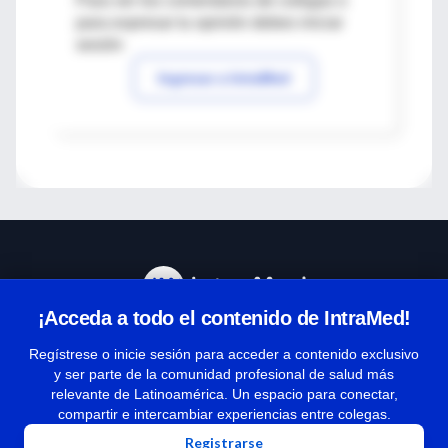
Para ver los comentarios de colegas o
para expresar tu opinión debes iniciar
sesión
Ingresar a IntraMed
¡Acceda a todo el contenido de IntraMed!
Centro de Ayuda
Regístrese o inicie sesión para acceder a contenido exclusivo
y ser parte de la comunidad profesional de salud más
relevante de Latinoamérica. Un espacio para conectar,
Términos y condiciones
compartir e intercambiar experiencias entre colegas.
| Políticas de privacidad
Registrarse
| Todos los derechos reservados | Copyright 1997-2026