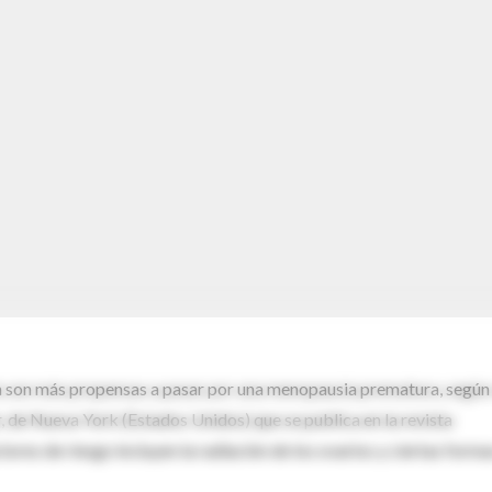
ia son más propensas a pasar por una menopausia prematura, según
 de Nueva York (Estados Unidos) que se publica en la revista
tores de riesgo incluyen la radiación de los ovarios y ciertas forma