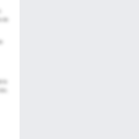
.
s de
de
e la
ión,