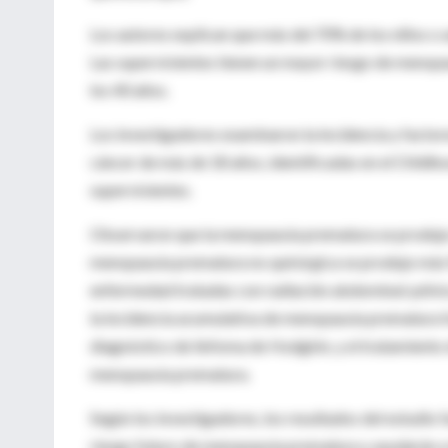
Los autores explican que más del 70% de los niños o 
Las supervivientes tienen un mayor riesgo de menop
los 40 años.
Los investigadores examinaron la incidencia y facto
cáncer de más de 18 años, identificadas en el Childh
supervivientes.
Observaron que la menopausia prematura se produjo e
menopausia prematura no quirúrgica se produjo más f
enfermedad tratadas con radiación abdominal-pélvic
la incidencia acumulativa de menopausia prematura fu
diagnóstico de linfoma de Hodgkin, y el tratamiento 
menopausia prematura.
Según los investigadores, los resultados del estudio f
riesgo futuro de menopausia prematura y ayudarán a 