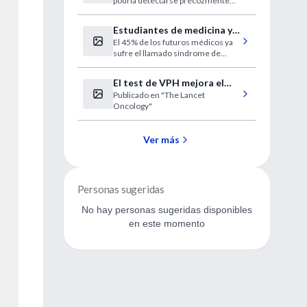
podría detectarse precozmente
Alzheimer
con una prueba sanguínea
Estudiantes de medicina y
El 45% de los futuros médicos ya
médicos 'quemados'
sufre el llamado síndrome de
desgaste profesional antes de
acabar los estudios.
El test de VPH mejora el
Publicado en "The Lancet
control del cáncer de útero
Oncology"
en mujeres jóvenes
Ver más
Personas sugeridas
No hay personas sugeridas disponibles
en este momento