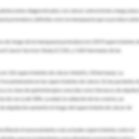
adolescentes diagnosticados con cáncer sobrevivirán a largo plazo
ausia prematura, definida como la menopausia que se produce ante
res de riesgo de la menopausia prematura en 2.819 supervivientes 
ood Cancer Survivor Study (CCSS), y 1.065 hermanas de las
n 126 supervivientes de cáncer infantil y 33 hermanas. La
recuentemente en las supervivientes de cáncer. En las pacientes d
a y la clase de quimioterapia conocida como fármacos de alquilac
e de cerca del 30%. La edad, la radiación de los ovarios, un
de alquilación aumentó el riesgo del superviviente de cáncer de
acilitarán el asesoramiento a las actuales supervivientes sobre el
diseñar nuevos tratamientos para disminuir la toxicidad ovárica.