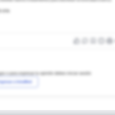
90-896
as o para expresar tu opinión debes iniciar sesión
ngresar a IntraMed