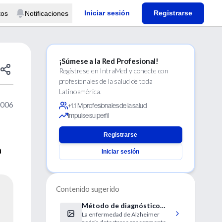
Iniciar sesión
Registrarse
tos
Notificaciones
¡Súmese a la Red Profesional!
Regístrese en IntraMed y conecte con
profesionales de la salud de toda
Latinoamérica.
2006
+1.1 M profesionales de la salud
Impulse su perfil
Registrarse
a
Iniciar sesión
Contenido sugerido
Método de diagnóstico
La enfermedad de Alzheimer
para la enfermedad de