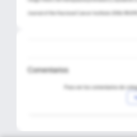
Journal of the Nacional Cancer Institute 2006;98:8
Comentarios
Para ver los comentarios de coleg
I