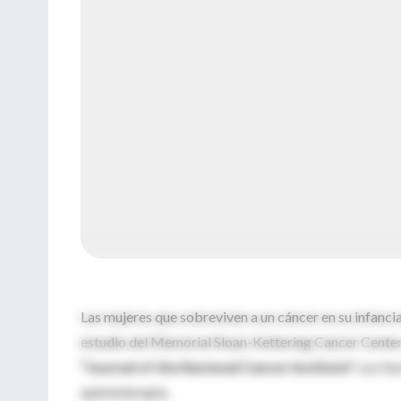
Las mujeres que sobreviven a un cáncer en su infanc
estudio del Memorial Sloan-Kettering Cancer Center,
“Journal of the Nacional Cancer Institute”.
Los fac
quimioterapia.