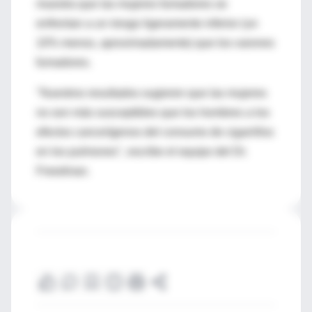
muestra que las mujeres fumadores se
enfrentan a un riesgo ligeramente inferior (un
10% menos, aproximadamente) que los varones
fumadores.
"Nuestros resultados sugieren que las mujeres
no son más susceptibles que los hombres a los
efectos cancerígenos del consumo de cigarrillos
en los pulmones", escribe el equipo del Dr.
Freedman.