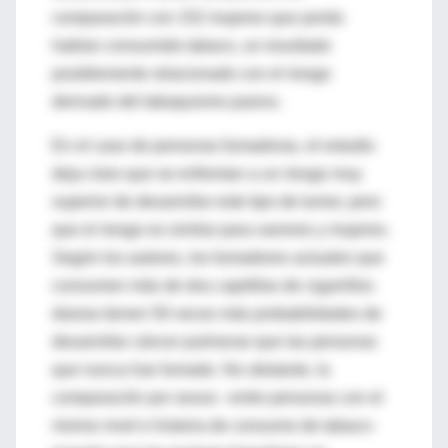
comparación con 152 mujeres que jamás
habían consumido tabaco, un resultado
posiblemente relacionado con el riesgo
derivado del tabaquismo pasivo.
En el caso de personas fumadoras, el estudio
deja claro que se enfrentan a un riesgo muy
superior de desarrollar este tipo de tumor, pero
que el riesgo es similar para varones y mujeres.
Según los autores, los fumadores actuales que
consumen más de dos cajetillas de cigarrillos
diarias tienen 50 veces más probabilidades de
desarrollar cáncer pulmonar que las personas
que nunca han fumado. No obstante, la
comparación por sexos –entre personas con el
mismo nivel e historia de consumo de tabaco-