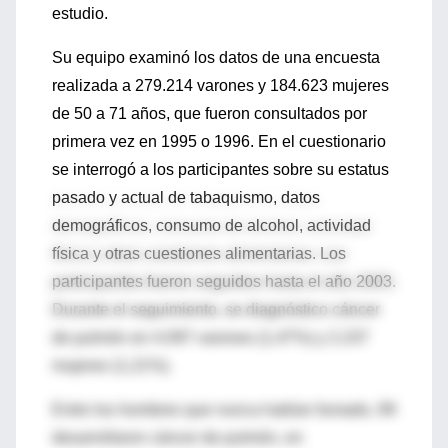
estudio.
Su equipo examinó los datos de una encuesta
realizada a 279.214 varones y 184.623 mujeres
de 50 a 71 años, que fueron consultados por
primera vez en 1995 o 1996. En el cuestionario
se interrogó a los participantes sobre su estatus
pasado y actual de tabaquismo, datos
demográficos, consumo de alcohol, actividad
física y otras cuestiones alimentarias. Los
participantes fueron seguidos hasta el año 2003.
Durante el seguimiento, se diagnóstico cáncer
de pulmón en 4.097 varones (1,47%) y 2.237
mujeres (1,21%).
Entre los hombres que nunca habían fumado, 99
desarrollaron cáncer de pulmón, en