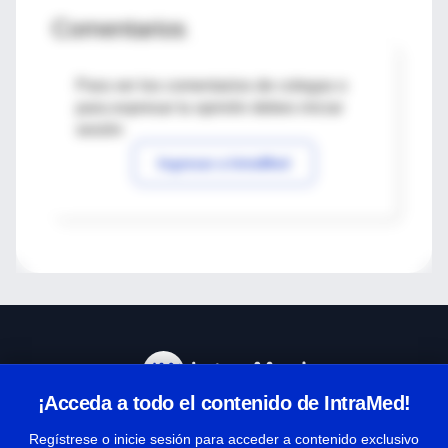
Comentarios
Para ver los comentarios de colegas o
para expresar tu opinión debes iniciar
sesión
Ingresar a IntraMed
¡Acceda a todo el contenido de IntraMed!
Centro de Ayuda
Regístrese o inicie sesión para acceder a contenido exclusivo