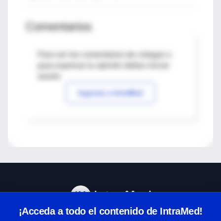
Comentarios
Para ver los comentarios de colegas o
para expresar tu opinión debes iniciar
sesión
Ingresar a IntraMed
¡Acceda a todo el contenido de IntraMed!
Centro de Ayuda