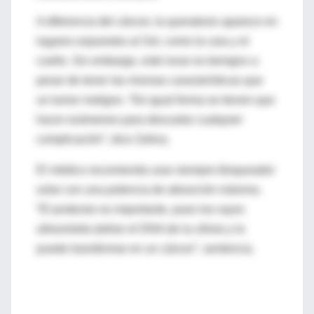
A diferencia del cáncer, la queratosis aparece en
lugares expuestos al Sol, como la cara y el
cuello. Sin embargo, este lunar es benigno a
pesar de tener las mismas características que
un tumor maligno. “De igual forma se tienen que
hacer exámenes para descartar cualquier
complicación”, dice Zetina.
El médico recomienda usar siempre bloqueador
solar con una potencia de absorción máxima.
“El protector es importante, pues los rayos
ultravioleta dañan el DNA de la célula y la
puede transformar en un cáncer”, sentencia.