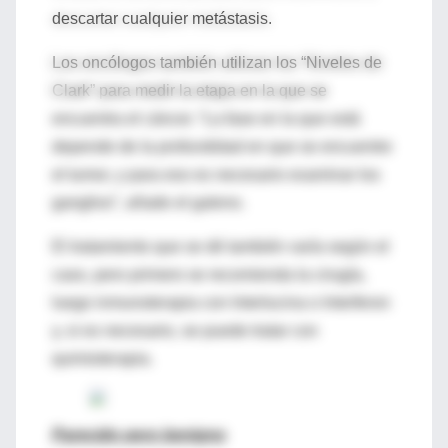
descartar cualquier metástasis.
Los oncólogos también utilizan los “Niveles de
Clark” para medir la etapa en la que se
encuentra el cáncer. “La fase en la que está
depende de la profundidad en que se encuentre
el tumor, y para eso es necesario examinar los
ganglios”, añade el galeno.
El tratamiento que se dé también varía según el
caso, pero primero se recomienda la cirugía,
luego inmunoterapia con Interlucina o Interferon
y, si es necesario, se puede tratar con
quimioterapia.
Parecido pero benigno