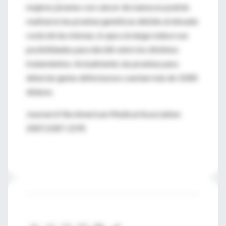
mujeres jóvenes con cáncer de mama no podrán
realizarse las pruebas genéticas debido al elevado
coste de las mismas, lo que a la larga reduce sus
posibilidades para decidir entre los distintos
tratamientos. Actualmente, las pruebas para
detectar genes defectuosos cuestan más de 3.000
dólares.
Journal of the American Medical Association
2007;2587-2595