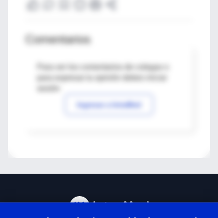
Comentarios
Para ver los comentarios de colegas o
para expresar tu opinión debes iniciar
sesión
Ingresar a IntraMed