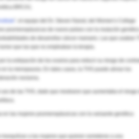
enética BRCA1.
stitute
”, el equipo del Dr. Steven Narod, del Women's College
eres posmenopáusicas de nueve países con la mutación genétic
robabilidades de desarrollar cáncer mamario. Las que usaban
 tumor que las que no empleaban la terapia.
la extirpación de los ovarios para reducir su riesgo de contr
 en la menopausia. En tales casos, la THS puede aliviar los
doración nocturna.
l uso de las THS, dado que mostraron que aumentaba el riesgo
rdíaca.
a en las mujeres posmenopáusicas con la variaante genética
n tranquilizar a las mujeres que quieren someterse a una