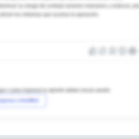
isminuir su riesgo de contraer tumores mamarios u ováricos, pe
iviar los síntomas que acarrea la operación.
as o para expresar tu opinión debes iniciar sesión
ngresar a IntraMed