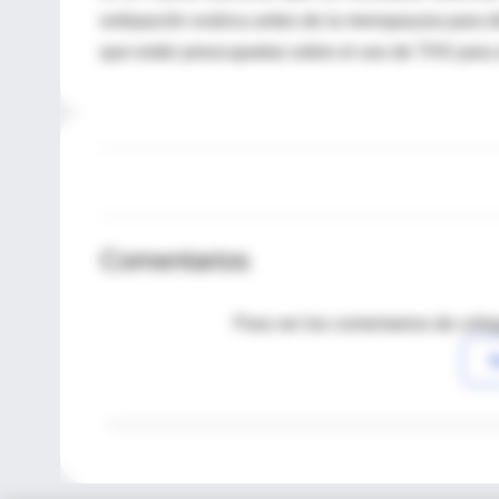
extirpación ovárica antes de la menopausia para d
que están preocupadas sobre el uso de THS para al
Comentarios
Para ver los comentarios de coleg
I