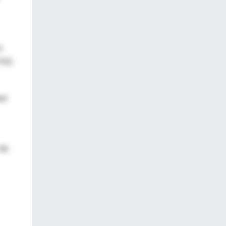
a
 THS
aer
 de