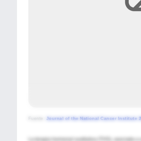
Fuente
:
Journal of the National Cancer Institute 
La terapia hormonal sustitutiva (THS), asociada 