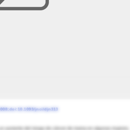
2008;doi:10.1093/jnci/djn313
a un aumento del riesgo de cáncer de mama en algunas mujeres,