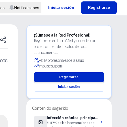
Iniciar sesión
Registrarse
tos
Notificaciones
¡Súmese a la Red Profesional!
Regístrese en IntraMed y conecte con
profesionales de la salud de toda
Latinoamérica.
2008
+1.1 M profesionales de la salud
Impulse su perfil
Registrarse
Iniciar sesión
Contenido sugerido
Infección crónica, principal
El 57% de las intervenciones se
causa de amigdalectomía