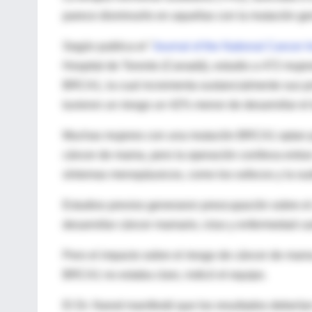
parece disminuirlo en aquellas con la mutación g
Según publica el “
Journal of the National Cancer In
Hospital de Toronto (Canadá), estudio a 472 muj
BRCA1, la cual incrementa sustancialmente sus p
tuvieron un riesgo un 42% menor de desarrollar el
Muchas mujeres con una mutación BRCA1 optan por 
cáncer de mama, pero la operación conlleva entrar
síntomas menopáusicos, como los sofocos y la su
Estudios previos generaron preocupación sobre e
desarrollar cáncer mamario, ictus y enfermedad ca
Pero el impacto sobre el riesgo de cáncer de mam
BRCA1 no estaba claro, indicó el equipo.
El Dr. Narod manifestó que los resultados debería