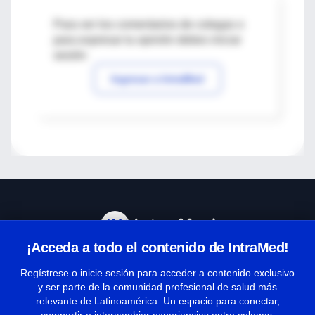
Para ver los comentarios de colegas o
para expresar tu opinión debes iniciar
sesión
Ingresar a IntraMed
¡Acceda a todo el contenido de IntraMed!
Centro de Ayuda
Regístrese o inicie sesión para acceder a contenido exclusivo
y ser parte de la comunidad profesional de salud más
relevante de Latinoamérica. Un espacio para conectar,
Términos y condiciones