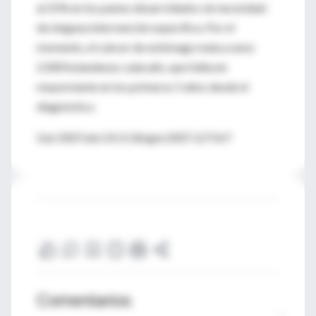
al 25% en los países desarrollados sin necesidad
de ninguna intervención específica. Por el
momento, el cáncer de estómago mata a unos
2.000 holandeses cada año, que fallecen
mayormente en los primeros 5 años desde el
diagnóstico.
Gut 2007;doi:10.1136/gut.2007.127167
Comentarios