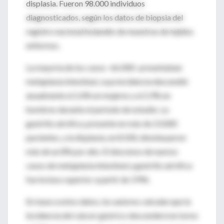
displasia. Fueron 98.000 individuos
diagnosticados, según los datos de biopsia del
registro nacional holandés de muestras de tejidos
enfermos.
La mayoría de los casos -66.000- presentaban
metaplasia intestinal, cuya incidencia descendió
anualmente el 2,4% en mujeres y el 2,9% en
hombres durante el periodo de estudio. La
gastritis atrófica, presente en más de 23.000
pacientes, y la displasia, en 8.500, disminuyeron
más de un 8% por año. El descenso de nuevos
casos de metaplasia intestinal y gastritis atrófica
fue incluso superior a partir de 1996.
En base a estos datos, los autores calculan que la
incidencia del cáncer gástrico descenderá en torno