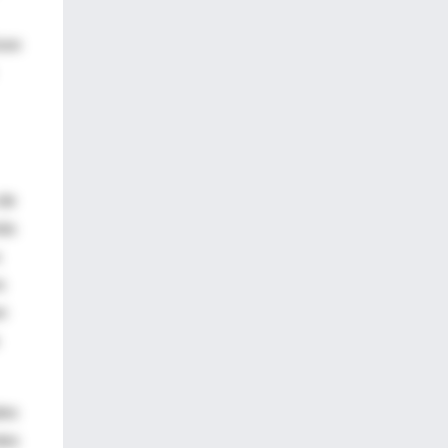
luso
 de
más
s
n
des
tes