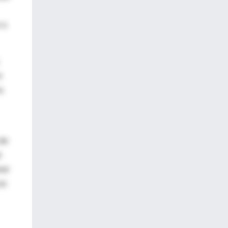
 a
s
a.
 de
e
rse
os