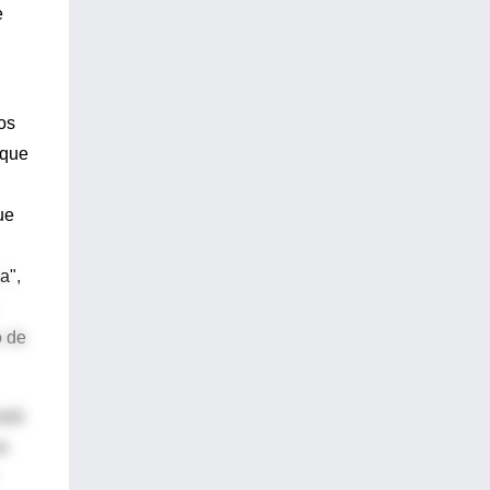
e
os
 que
ue
a",
o de
ará
o