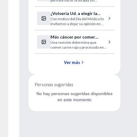
permite hacer la terapia sin
inmovilizar al enfermo logra
resultados prometedores.
¿Volvería Ud. a elegir la
Con motivo del Día del Médico lo
profesión de médico?
invitamos a dejar su opinión en
nuestra encuesta on line.
Más cáncer por comer
Una revisión determina que
mucha carne roja
comer carne roja y procesada en
exceso eleva el riesgo de sufrir
tumores como el de colon, recto,
esófago, hígado, pulmón y
Ver más
páncreas.
Personas sugeridas
No hay personas sugeridas disponibles
en este momento