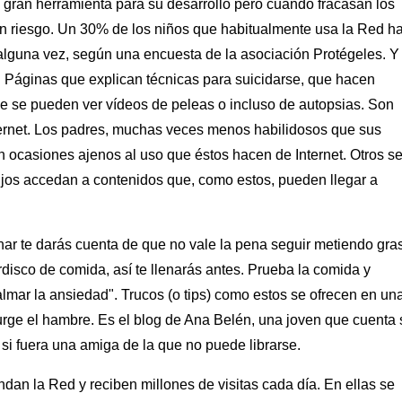
a gran herramienta para su desarrollo pero cuando fracasan los
en un riesgo. Un 30% de los niños que habitualmente usa la Red h
lguna vez, según una encuesta de la asociación Protégeles. Y
. Páginas que explican técnicas para suicidarse, que hacen
ue se pueden ver vídeos de peleas o incluso de autopsias. Son
ernet. Los padres, muchas veces menos habilidosos que sus
n ocasiones ajenos al uso que éstos hacen de Internet. Otros s
 hijos accedan a contenidos que, como estos, pueden llegar a
inar te darás cuenta de que no vale la pena seguir metiendo gra
isco de comida, así te llenarás antes. Prueba la comida y
lmar la ansiedad". Trucos (o tips) como estos se ofrecen en un
surge el hambre. Es el blog de Ana Belén, una joven que cuenta
si fuera una amiga de la que no puede librarse.
dan la Red y reciben millones de visitas cada día. En ellas se