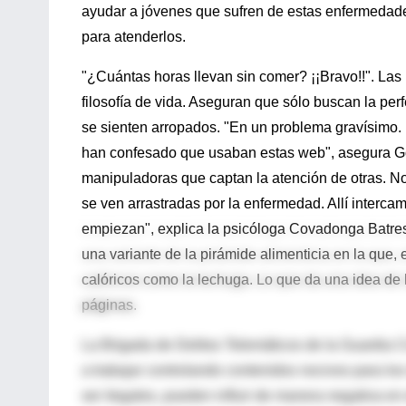
ayudar a jóvenes que sufren de estas enfermedade
para atenderlos.
"¿Cuántas horas llevan sin comer? ¡¡Bravo!!". La
filosofía de vida. Aseguran que sólo buscan la pe
se sienten arropados. "En un problema gravísimo
han confesado que usaban estas web", asegura Go
manipuladoras que captan la atención de otras. No
se ven arrastradas por la enfermedad. Allí interc
empiezan", explica la psicóloga Covadonga Batres
una variante de la pirámide alimenticia en la que, 
calóricos como la lechuga. Lo que da una idea de 
páginas.
La Brigada de Delitos Telemáticos de la Guardia Ci
a trabajar controlando contenidos nocivos para l
ser ilegales, pueden influir de manera negativa en 