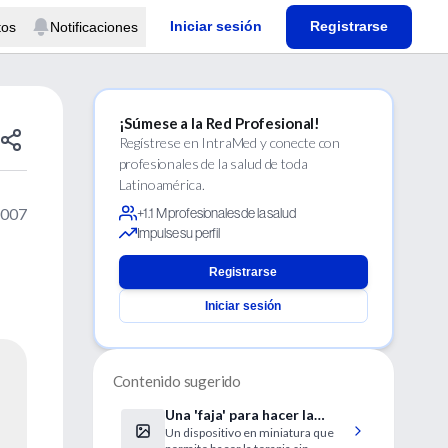
Iniciar sesión
Registrarse
tos
Notificaciones
¡Súmese a la Red Profesional!
Regístrese en IntraMed y conecte con
profesionales de la salud de toda
Latinoamérica.
2007
+1.1 M profesionales de la salud
Impulse su perfil
Registrarse
Iniciar sesión
Contenido sugerido
Una 'faja' para hacer la
Un dispositivo en miniatura que
diálisis en libertad