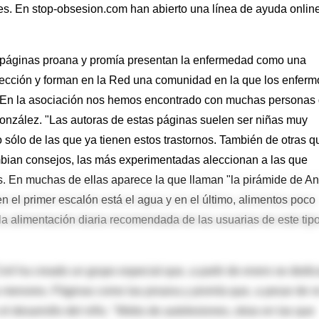
s. En stop-obsesion.com han abierto una línea de ayuda onlin
s páginas proana y promía presentan la enfermedad como una
rfección y forman en la Red una comunidad en la que los enferm
. En la asociación nos hemos encontrado con muchas personas
nzález. "Las autoras de estas páginas suelen ser niñas muy
 sólo de las que ya tienen estos trastornos. También de otras q
ambian consejos, las más experimentadas aleccionan a las que
. En muchas de ellas aparece la que llaman "la pirámide de An
en el primer escalón está el agua y en el último, alimentos poco
la alimentación diaria recomendada de las usuarias de este tip
vil ha creado un grupo especial que, a partir de enero se dedic
os menores. Páginas como las proana y promía que, a pesar de n
el desarrollo del niño. "Webs de autolesiones, otras en las que