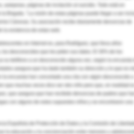
 autopsias, páginas de incitación al suicidio. Todo está en
e la Brigada. "La visión de estas páginas puede llegar a ser inc
llermo Cánovas. Su asociación recibe diariamente denuncias de
e la existencia de estas web.
dolescentes en Internet es, para Rodríguez, que lleva años
 los desconocidos que les piden sus datos. El 30% de los
a su teléfono a un desconocido alguna vez, según la encuesta
stados asegura que ha dado también su dirección y lo que es 
en la encuesta han concertado una cita con algún desconocido a
ien que muchas veces dice ser otro niño pero que, en realidad e
íguez, que asegura que han recibido denuncias de padres que ha
iegas con alguno de estos supuestos niños y se encontraron una
encia Española de Protección de Datos y la Comisión de Liberta
sar la educación y la concienciación entre menores y adolescen