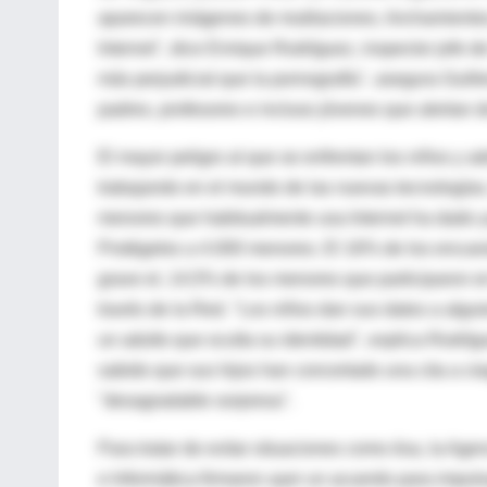
aparecen imágenes de mutilaciones, linchamientos,
Internet", dice Enrique Rodríguez, inspector jefe d
más perjudicial que la pornografía", asegura Gui
padres, profesores e incluso jóvenes que alertan d
El mayor peligro al que se enfrentan los niños y a
trabajando en el mundo de las nuevas tecnologías,
menores que habitualmente usa Internet ha dado y
Protégeles a 4.000 menores. El 16% de los encue
grave el, 14,5% de los menores que participaron 
través de la Red. "Los niños dan sus datos a algu
un adulto que oculta su identidad", explica Rodr
sabido que sus hijos han concertado una cita a c
"desagradable sorpresa".
Para tratar de evitar situaciones como ésa, la Ag
e Informática firmaron ayer un acuerdo para impul