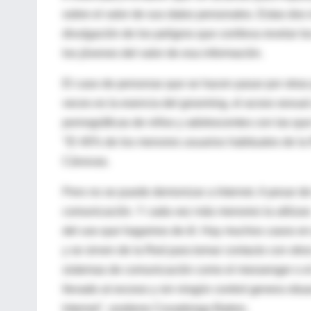
sobre el valor de sus datos personales. Estas do
divulgación de los peligros que conlleva revelar los
los jóvenes del valor de esa información.
El caso de personas que se hacen pasar por otras
veces es la esencia del grooming, el acoso sexua
pornográficas de niños y adolescentes con las que 
"El 40% de los menores usuarios habituales de l
Cánovas.
Pero no se puede demonizar a Internet. A pesar de
comunicación. Y cada vez más menores la utilizan.
del uso que hagamos de él. Hay muchos casos en 
y se sirven de la Red para tomar contacto con ot
sistemas de comunicación como el messenger o el c
llevado al exceso y sin ningún control genera si
Internet", sostiene Covadonga Batres.