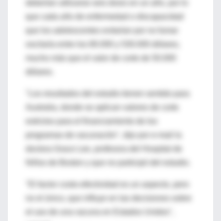
deberían utilizarse seis dosis en un año, por lo
que cada año de enfermedad o discapacidad
que los adolescentes evitarían por no fumar
oscilaría entre los 80.000 y 530.000 dólares,
mucho más que el valor de corte de 50.000
dólares.
"Los resultados del estudio tienen sentido para
Australia, donde se aplican valores de corte
estrictos para el financiamiento de los
programas de vacunación", dijo por e-mail la
doctora Grace Lee, profesora del Hospital de
Niños de Boston y que no participó del estudio.
"El factor costo-efectividad es un aspecto, pero
no el único, que influye en las decisiones sobre
el uso de una vacuna en Estados Unidos",