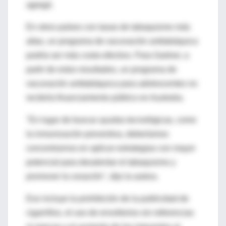
agregó.
En otros países con tasas de tabaquismo más
altas, un programa de vacunación antitabáquica
podría ser más costo-efectivo. Para Gartner, a
partir de estos resultados, un programa de
vacunación antitabáquica para adolescentes no
recibiría financiamiento público en Australia.
"En lugar de buscar ayudas tecnológicas, como
la inmunización preventiva, deberíamos
concentrarnos en aplicar estrategias con mayor
potencial para desalentar el tabaquismo y
promover la cesación", dijo la autora.
Eso incluye la prohibición de la publicidad de
cigarrillos, el uso de envoltorios sin referencias