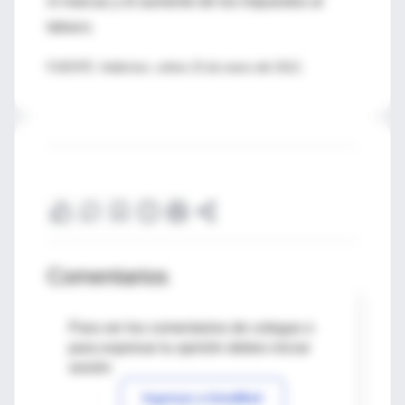
ni marcas y el aumento de los impuestos al
tabaco.
FUENTE: Addiction, online 23 de enero del 2012.
Comentarios
Para ver los comentarios de colegas o
para expresar tu opinión debes iniciar
sesión
Ingresar a IntraMed