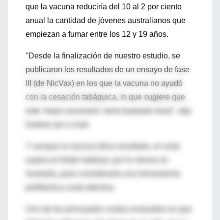
que la vacuna reduciría del 10 al 2 por ciento
anual la cantidad de jóvenes australianos que
empiezan a fumar entre los 12 y 19 años.
"Desde la finalización de nuestro estudio, se
publicaron los resultados de un ensayo de fase
III (de NicVax) en los que la vacuna no ayudó
con la cesación tabáquica, lo que sugiere que
este 'mejor escenario' sería bastante irreal", dijo
Gartner por e-mail.
Y aunque la vacuna diera resultado, el costo
supera el límite habitual, por lo menos en
Australia, para considerarla una herramienta
profiláctica costo-efectiva.
Uno de los principales costos evaluados es que