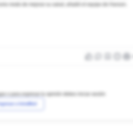
como modo de mejorar su salud, añadió el equipo de Hanson.
as o para expresar tu opinión debes iniciar sesión
ngresar a IntraMed