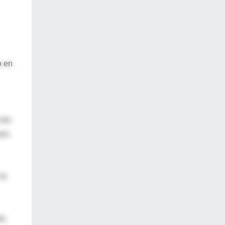
o en
 los
on,
la
r,