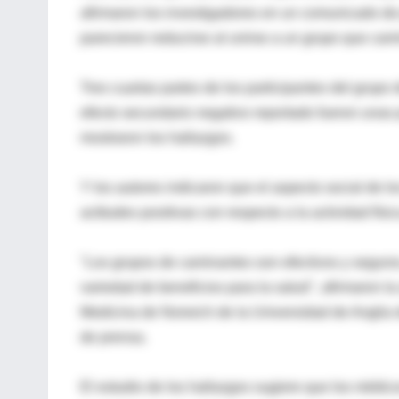
afirmaron los investigadores en un comunicado de 
parecieron reducirse al unirse a un grupo que camin
Tres cuartas partes de los participantes del grupo
efecto secundario negativo reportado fueron unas 
mostraron los hallazgos.
Y los autores indicaron que el aspecto social de l
actitudes positivas con respecto a la actividad físic
"Los grupos de caminantes son efectivos y seguro
variedad de beneficios para la salud", afirmaron la
Medicina de Norwich de la Universidad de Anglia 
de prensa.
El estudio de los hallazgos sugiere que los médico