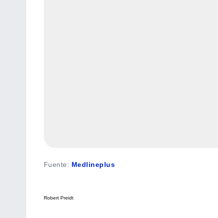
Fuente
:
Medlineplus
Robert Preidt