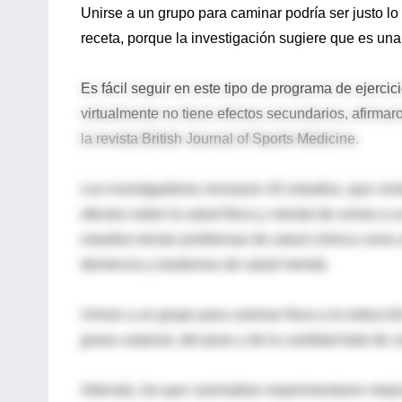
Unirse a un grupo para caminar podría ser justo lo
receta, porque la investigación sugiere que es un
Es fácil seguir en este tipo de programa de ejerci
virtualmente no tiene efectos secundarios, afirmar
la revista British Journal of Sports Medicine.
Los investigadores revisaron 42 estudios, que con
efectos sobre la salud física y mental de unirse a 
estudios tenían problemas de salud crónica como ar
demencia y trastornos de salud mental.
Unirse a un grupo para caminar lleva a la reducción
grasa corporal, del peso y de la cantidad total de co
Además, los que caminaban experimentaron mejoras