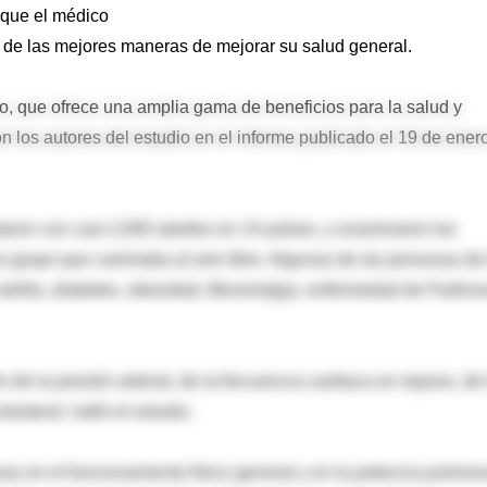
 que el médico
a de las mejores maneras de mejorar su salud general.
cio, que ofrece una amplia gama de beneficios para la salud y
on los autores del estudio en el informe publicado el 19 de ener
taron con casi 2,000 adultos en 14 países, y examinaron los
un grupo que caminaba al aire libre. Algunas de las personas de
tritis, diabetes, obesidad, fibromialgia, enfermedad de Parkins
 de la presión arterial, de la frecuencia cardiaca en reposo, de 
lesterol, halló el estudio.
 en el funcionamiento físico general y en la potencia pulmona