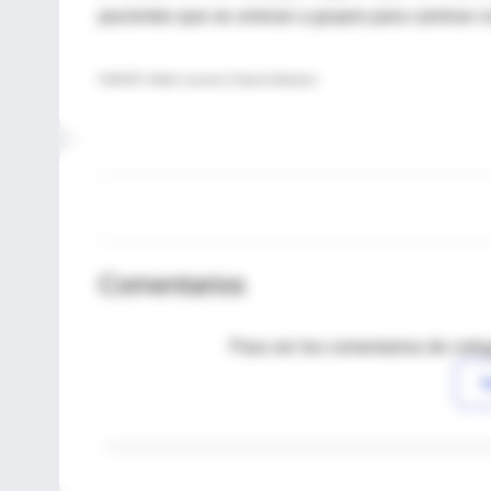
pacientes que se unieran a grupos para caminar 
FUENTE: British Journal of Sports Medicine
Comentarios
Para ver los comentarios de coleg
I