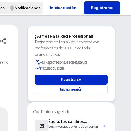
Iniciar sesión
Registrarse
tos
Notificaciones
¡Súmese a la Red Profesional!
Regístrese en IntraMed y conecte con
profesionales de la salud de toda
Latinoamérica.
2015
+1.1 M profesionales de la salud
Impulse su perfil
Registrarse
Iniciar sesión
Contenido sugerido
Ébola: los cambios
Los investigadores deben tomar
genéticos en el virus