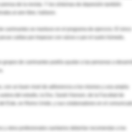
prensa de la revista. Y los síntomas de depresión también
aba al aire libre, hallaron.
 de caminantes se mantuvo en el programa de ejercicio. El único
pocas caídas por tropezar con raíces o por el suelo húmedo,
os grupos de caminantes podría ayudar a las personas a desarro
a.
s, con un buen nivel de adherencia a los mismos y una amplia
 autora del estudio, la Dra. Sarah Hanson, de la Facultad de
del Este, en Reino Unido, y sus colaboradores en el comunicad
s y otros profesionales sanitarios deberían recomendar a los