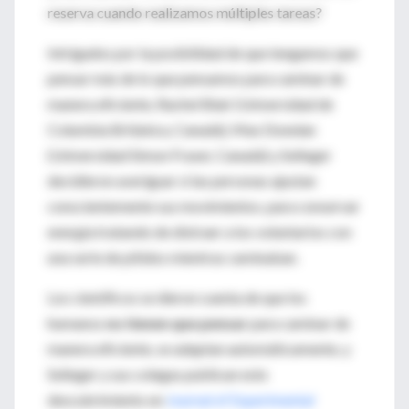
reserva cuando realizamos múltiples tareas?
Intrigados por la posibilidad de que tengamos que
pensar más de lo que pensamos para caminar de
manera eficiente, Rachel Blair (Universidad de
Columbia Británica, Canadá), Max Donelan
(Universidad Simon Fraser, Canadá) y Selinger
decidieron averiguar si las personas ajustan
conscientemente sus movimientos. para conservar
energía tratando de distraer a los voluntarios con
una serie de pitidos mientras caminaban.
Los científicos se dieron cuenta de que los
humanos
no tienen que pensar
para caminar de
manera eficiente, se adaptan automáticamente, y
Selinger y sus colegas publican este
descubrimiento en
Journal of Experimental