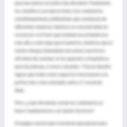
para encontrar un estilo más eficiente. Finalmente,
los científicos arrojaron todo a los voluntarios
simultáneamente, pidiéndoles que caminaran de
diferentes maneras mientras se concentraban en
reconocer si el tono que estaban escuchando era
más alto o más bajo que el anterior, mientras que al
mismo tiempo intentaban encontrar una forma
eficiente de caminar. en los aparatos ortopédicos
para las piernas, a veces cansados. "Fue un desafío
lograr que todos estos aspectos funcionaran a la
perfección y sincronizados entre sí", recuerda
Blair.
Pero, ¿cuán eficientes serían los voluntarios al
hacer malabarismos con tantos factores?
El equipo razonó que si tuvieran que pensar para