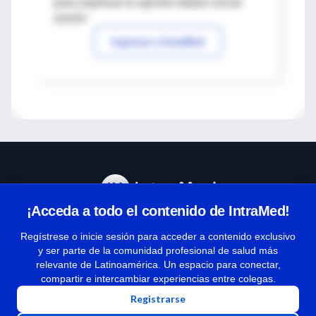
para expresar tu opinión debes iniciar
sesión
Ingresar a IntraMed
¡Acceda a todo el contenido de IntraMed!
Centro de Ayuda
Regístrese o inicie sesión para acceder a contenido exclusivo
y ser parte de la comunidad profesional de salud más
relevante de Latinoamérica. Un espacio para conectar,
Términos y condiciones
compartir e intercambiar experiencias entre colegas.
| Políticas de privacidad
Registrarse
| Todos los derechos reservados | Copyright 1997-2026