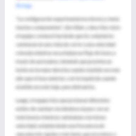
Biology
"La configuración experimental era técnica y tenía
muchos componentes'', dice Blair, y describe cómo
el equipo comenzó haciendo que los voluntarios
caminaran en una cinta de correr a una velocidad
cómoda mientras escuchaban un flujo de tonos a
través de auriculares, teniendo que presione un
botón en la mano derecha cuando el pitido era más
alto que el tono anterior, o en la izquierda cuando
el pitido era más bajo, para distraerlos.
Luego, el equipo hizo que probaran diferentes
estilos de caminar moviéndose al paso con un
metrónomo mientras caminaban a la misma
velocidad, estableciendo una frecuencia de
zancada más rápida o más lenta, que era menos o