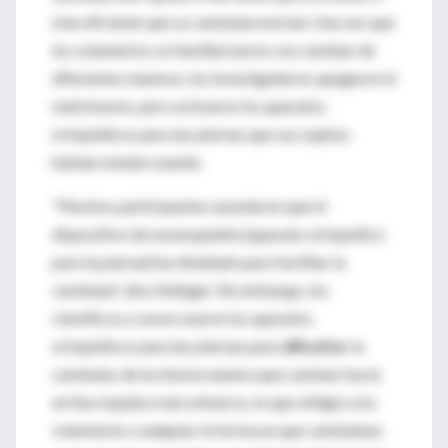
más eficiente que su caminata normal. Una vez que
los voluntarios se familiarizaron con caminar de
diferentes maneras, los investigadores apagaron el
metrónomo, pero activaron los aparatos
ortopédicos para las piernas que sus sujetos
habían estado usando.
"Muchos participantes asumieron que el
dispositivo de exoesqueleto [aparato ortopédico
para la pierna] fue diseñado para facilitar la
caminata", dice Selinger. Sin embargo, los
científicos a veces usaron los aparatos
ortopédicos para las piernas para
dificultar
la
caminata, de la misma manera que caminar hacia
arriba requiere más esfuerzo, lo que obligó a los
voluntarios a adaptar la forma en que caminaban