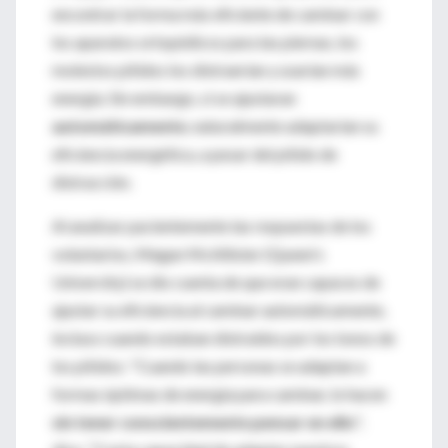
encontrar la forma más eficiente de caminar con
los aparatos ortopédicos para las piernas, los
molestos pitidos los distraerían y usarían más
energía. Sin embargo, si se ajustaran
automáticamente
, naturalmente adaptarían su
eficiencia energética, a pesar del pitido de
distracción.
Al analizar pacientemente las respuestas de los
voluntarios, Megan McAllister (Queen's
University) se dio cuenta de que eran capaces de
ajustar su eficiencia al caminar automáticamente,
incluso cuando estaban distraídos por los tonos de
los pitidos: "Cuando las personas se adaptan a
formas óptimas de energía para caminar, lo hacen
sin tener conscientemente pensar en ello
",