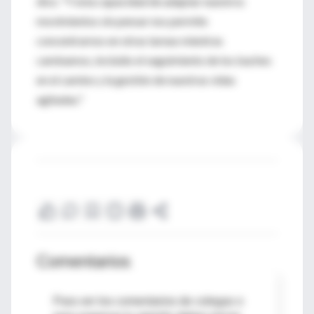
dice. "Y esta capacidad de adaptar nuestros
movimientos sin pensar nos permite
concentrarnos en otras tareas mientras
caminamos, incluido el seguimiento de los baches
en el camino y la gestión de nuestras vidas
agitadas."
Comentarios
Para ver los comentarios de colegas o