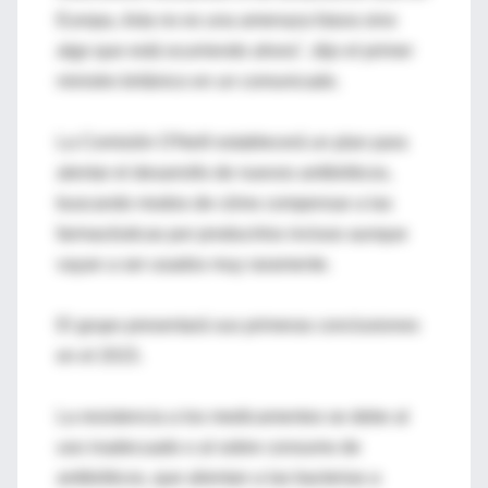
Europa, ésta no es una amenaza futura sino
algo que está ocurriendo ahora", dijo el primer
ministro británico en un comunicado.
La Comisión O'Neill establecerá un plan para
alentar el desarrollo de nuevos antibióticos,
buscando modos de cómo compensar a las
farmacéuticas por producirlos incluso aunque
vayan a ser usados muy raramente.
El grupo presentará sus primeras conclusiones
en el 2015.
La resistencia a los medicamentos se debe al
uso inadecuado o al sobre consumo de
antibióticos, que alientan a las bacterias a