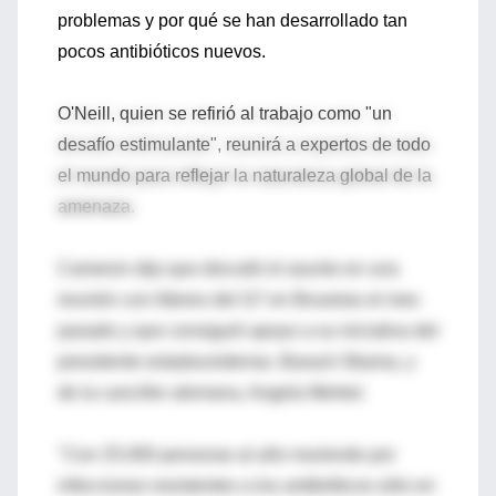
problemas y por qué se han desarrollado tan
pocos antibióticos nuevos.
O'Neill, quien se refirió al trabajo como "un
desafío estimulante", reunirá a expertos de todo
el mundo para reflejar la naturaleza global de la
amenaza.
Cameron dijo que discutió el asunto en una
reunión con líderes del G7 en Bruselas el mes
pasado y que consiguió apoyo a su iniciativa del
presidente estadounidense, Barack Obama, y
de la canciller alemana, Angela Merkel.
"Con 25.000 personas al año muriendo por
infecciones resistentes a los antibióticos sólo en