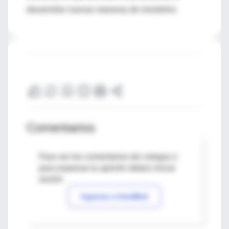
desarrollar nuevas maneras de resistirlos.
Comentarios
Para ver los comentarios de colegas o
para expresar tu opinión debes iniciar
sesión
Ingresar a IntraMed