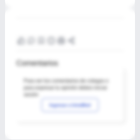
Comentarios
Para ver los comentarios de colegas o
para expresar tu opinión debes iniciar
sesión
Ingresar a IntraMed