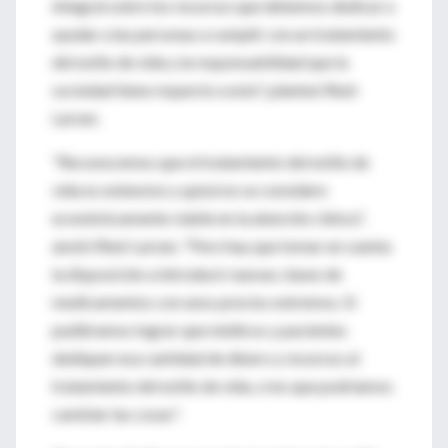
integral sobre los recursos que debemos dedicar a
ayudar a las personas a cumplir con un tratamiento
del estilo de vida y la responsabilidad que la
sociedad tiene respecto a esto", planteó Ried-
Larsen.
"Reconocemos que el tratamiento del estilo de
vida es extensivo y quizá no se considere
económicamente viable en la atención clínica",
anotó Ried-Larsen. "Pero hay que tomar en cuenta
la disposición a introducir nuevas clases de
medicamentos con unos precios extremos. Si
pudiéramos lograr que médicos y pacientes
dediquen esa cantidad de dinero y recursos al
tratamiento del estilo de vida, creo que podríamos
cambiar las cosas".