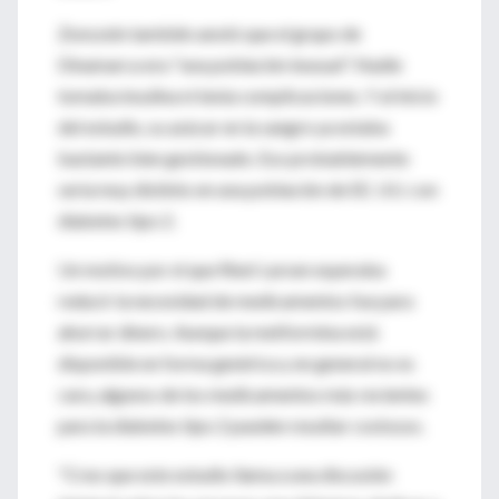
Zonszein también anotó que el grupo de
Dinamarca era "una población inusual". Nadie
tomaba insulina ni tenía complicaciones. Y al inicio
del estudio, su azúcar en la sangre ya estaba
bastante bien gestionado. Eso probablemente
sería muy distinto en una población de EE. UU. con
diabetes tipo 2.
Un motivo por el que Ried-Larsen esperaba
reducir la necesidad de medicamentos fue para
ahorrar dinero. Aunque la metformina está
disponible en forma genérica y en general no es
cara, algunos de los medicamentos más recientes
para la diabetes tipo 2 pueden resultar costosos.
"Creo que este estudio llama a una discusión