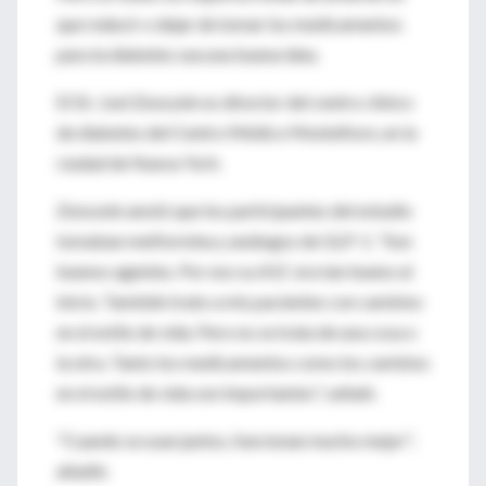
que reducir o dejar de tomar los medicamentos
para la diabetes sea una buena idea.
El Dr. Joel Zonszein es director del centro clínico
de diabetes del Centro Médico Montefiore, en la
ciudad de Nueva York.
Zonszein anotó que los participantes del estudio
tomaban metformina y análogos de GLP-1. "Son
buenos agentes. Por eso su A1C era tan bueno al
inicio. También trato a mis pacientes con cambios
en el estilo de vida. Pero no se trata de una cosa o
la otra. Tanto los medicamentos como los cambios
en el estilo de vida son importantes", señaló.
"Cuando se usan juntos, funcionan mucho mejor",
añadió.