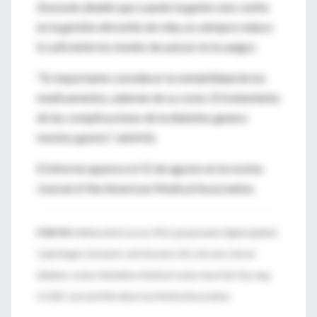
Zonszein añadió que cuando la gente solo confía
en la gestión del estilo de vida, no siempre reduce
lo suficiente los niveles de azúcar en la sangre.
"Es importante considerar la rentabilidad de los
medicamentos, además de su costo. El tratamiento
de las complicaciones de la diabetes genera
muchos gastos", advirtió.
El informe aparece el 15 de agosto en la revista
Journal of the American Medical Association.
FUENTES:
Mathias Ried-Larsen, Ph.D., group leader, Rigshospitalet,
Copenhagen, Denmark; Joel Zonszein, M.D., director, clinical
diabetes center, Montefiore Medical Center, New York City; Aug.
15, 2017, Journal of the American Medical Association