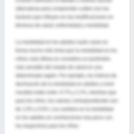
ocasión estimulen el debate y motiven teorías
alternativas para comprender cuáles son los
factores que influyen en las modificaciones en
términos de salud, enfermedad y mortalidad.
La mortalidad en los adultos suele variar en
forma mucho más lenta que la mortalidad en los
niños; esta última se considera un parámetro
más sensible del estado de salud en una
determinada región. Por ejemplo, los índices de
declinación de la mortalidad en adultos a nivel
mundial están entre -0.7% y 2.1%, mientras que
para los niños, los valores correspondientes son
de 1.0% a 3.0%. Los cambios en la mortalidad
en los adultos se correlacionan muy poco con
los respectivos para los niños.