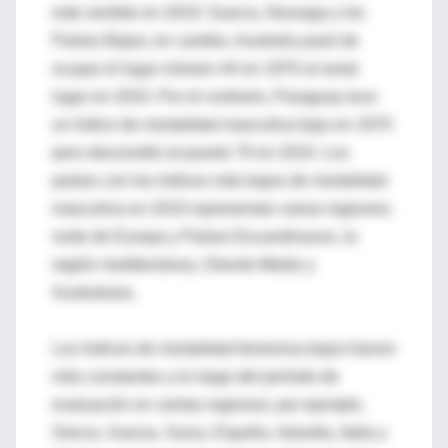
este sentido en 2010: Suecia, Noruega y los
Países Bajos; en cambio, Australia pasó de
ocupar el lugar número 44 en 1970 al sexto
lugar en 2010. Por el contrario, Paraguay tuvo
un índice de mortalidad masculina bajo en 1970
pero descendió al puesto 70 en 2010. Los
países con los índices más bajos de mortalidad
masculina en 2010 representan varias regiones:
norte de Europa y Países Escandinavos, la
región mediterránea, Oriente Medio y
Australasia.
Los índices de mortalidad femenina bajos fueron
más constantes a lo largo del período de
evaluación en ciertas regiones; por ejemplo,
Grecia, Suecia, Suiza, España, Islandia, Italia y