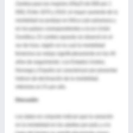
Zambia para las mujeres (45q15 de 606 por 1
000). Entre 1970 y 2010, el mayor aumento de la
mortalidad se produjo en Africa sub-sahariana y
en los países correspondientes a la ex Unión
Soviética. El cambio opuesto se observó en el
sur de Asia, región en la cual la mortalidad
femenina se redujo significativamente en los 40
años de seguimiento. Los Estados Unidos,
Noruega y España se caracterizan por presentar
índices de declinación de la mortalidad,
inferiores al 1% por año.
Discusión
Los datos en conjunto indican que la variación
en la mortalidad en los adultos por país y a lo