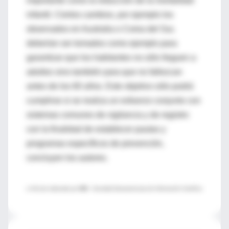
importante como la reducción de la mortalidad
infantil. Ciertos cambios, por ejemplo los
observados en Australia o Corea del Sur,
deberían ser tomados como ejemplo para
garantizar que los habitantes no sólo lleguen a
adultos sino también para que no fallezcan
antes de los 60 años. Este objetivo sólo podrá
cumplirse si se realiza un esfuerzo conjunto con
sistemas comunes de vigilancia y de registro
con la finalidad de establecer pautas y
programas específicos de prevención,
concluyen los autores.
♦ Artículo redactado por
SIIC
–Sociedad Iberoamericana de Información Científica