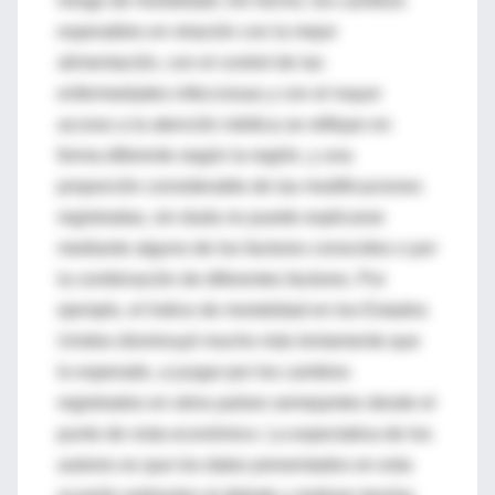
riesgo de mortalidad. De hecho, los cambios
esperables en relación con la mejor
alimentación, con el control de las
enfermedades infecciosas y con el mayor
acceso a la atención médica se reflejan en
forma diferente según la región, y una
proporción considerable de las modificaciones
registradas, sin duda no puede explicarse
mediante alguno de los factores conocidos o por
la combinación de diferentes factores. Por
ejemplo, el índice de mortalidad en los Estados
Unidos disminuyó mucho más lentamente que
lo esperado, a juzgar por los cambios
registrados en otros países semejantes desde el
punto de vista económico. La expectativa de los
autores es que los datos presentados en esta