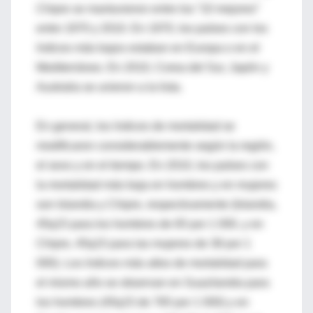
Chipre se mantuvieron entre los “10 mejores”
entre 1970 y 2010. En 1970, los países con los
índices más bajos estaban en Europa o en el
Mediterráneo. En 2010, Corea del Sur, Japón y
Australia se unieron a la lista.
En general, los índices de mortalidad se
modificaron considerablemente según la región,
el sexo y en el tiempo. En 2010, los países con
la mortalidad más baja en hombres y en mujeres
son Islandia y Chipre, respectivamente (Islandia,
45q15 para los hombres de 65 por 1 000, y en
Chipre, 45q15 para las mujeres de 38 por 1
000). Los índices más altos de mortalidad para
el mismo año se observan en Suazilandia para
los hombres (45q15 de 765 por 1 000) y en