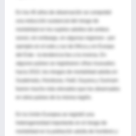
En los 40 años de observación se comprobó
una reducción sustancial del riesgo de
mortalidad en los sujetos adultos de ambos
sexos; sin embargo, en algunas regiones –por
ejemplo en el este y sur de Africa y en Europa
del Este– la tendencia fue a la inversa. En
algunos países se registraron cifras inusuales;
hacia 2010, los riesgos de mortalidad adulta en
Guatemala, Honduras, Haití, Guyana y Surinam
fueron mucho más elevados que los observados
en otros países de la misma región.
En la Unión Europea se registró una
heterogeneidad importante en el riesgo de
mortalidad en la población adulta de hombres y