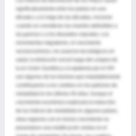
Los índices de declinación de los 45q15 varían
significativamente entre los países en una
década y a lo largo de las décadas, inclusive
cuando se consideran las muertes atribuibles a
las guerras o a los desastres naturales. Los
movimientos migratorios, el crecimiento
socioeconómico, los avances tecnológicos en
salud, la disfunción social luego del colapso de
la ex Unión Soviética y la epidemia por el VIH
son algunos de los factores que indudablemente
contribuyeron a los cambios en los patrones de
mortalidad en los últimos 40 años. Aunque el
crecimiento económico explicaría la reducción
de los índices de mortalidad en algunos países,
otras regiones con el mismo crecimiento no
presentaron una modificación similar en el