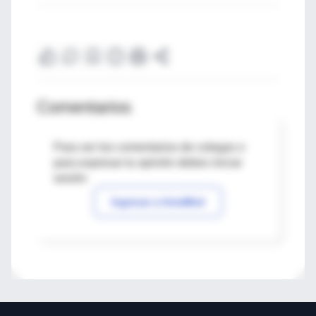
Comentarios
Para ver los comentarios de colegas o
para expresar tu opinión debes iniciar
sesión
Ingresar a IntraMed