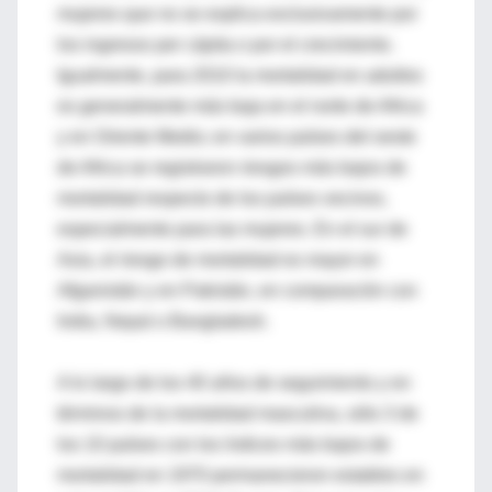
mujeres que no se explica exclusivamente por
los ingresos per cápita o por el crecimiento.
Igualmente, para 2010 la mortalidad en adultos
es generalmente más baja en el norte de Africa
y en Oriente Medio; en varios países del oeste
de Africa se registraron riesgos más bajos de
mortalidad respecto de los países vecinos,
especialmente para las mujeres. En el sur de
Asia, el riesgo de mortalidad es mayor en
Afganistán y en Pakistán, en comparación con
India, Nepal o Bangladesh.
A lo largo de los 40 años de seguimiento y en
términos de la mortalidad masculina, sólo 3 de
los 10 países con los índices más bajos de
mortalidad en 1970 permanecieron estables en