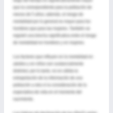
largo del tiempo es significativamente mayor
que la correspondiente para la población de
menos de 5 años; además, el riesgo de
mortalidad por lo general es mayor para los
hombres que para las mujeres. También se
registró una brecha significativa entre el riesgo
de mortalidad en hombres y en mujeres.
Los factores que influyen en la mortalidad en
adultos y en niños son sustancialmente
distintos; por lo tanto, no es válida la
extrapolación de la información de una
población a otra ni la consideración de la
expectativa de vida en el momento del
nacimiento.