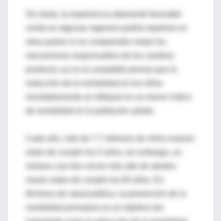
Sin duda, la experiencia altamente favorable
vivida en algunas regiones podría repetirse en
otros países si se comprenden mejor los
mecanismos responsables de los cambios
positivos; ya no es aceptable pensar que la
reducción de la mortalidad en los niños
inevitablemente se reflejará en un menor índice
de mortalidad en la población adulta.
Cada año, más de 7.7 millones de niños mueren
antes de cumplir los 5 años; sin embargo, un
número casi tres veces más alto de adultos
muere antes de cumplir los 60 años. En
términos de salud pública, la prevención de la
mortalidad prematura es un objetivo tan