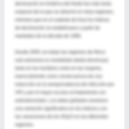
declinación en América del Norte fue más lenta
respecto de la que se observó en otras regiones,
mientras que en el sudeste de Asia los índices
de declinación se estabilizaron a partir de
mediados de la década de 1990.
Desde 2005, en todas las regiones de Africa
sub-sahariana la mortalidad adulta disminuyó,
tanto en los hombres como en las mujeres,
esencialmente como consecuencia de una
reducción en la seroprevalencia de infección por
VIH y por el mayor acceso al tratamiento con
antirretrovirales. Los datos globales revelaron
una variación significativa en los índices y en
las variaciones de los 45q15 en las diferentes
regiones.