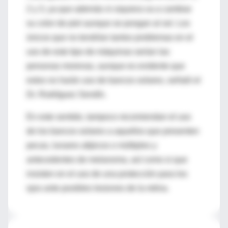
2 y 3, ya que además ni siquiera va a cambiar
su color de piel aunque se pongan al sol. Los
únicos que no tendrían tantos problemas en el
uso de este tipo de máquinas serían las
personas morenas, aunque es evidente que
estos no harán uso de bancos solares, señaló el
Dr. Rodríguez Sendín.
En este sentido, tampoco recomiendan el uso
de los bancos solares a aquellos que presenten
pecas, lunares atípicos o múltiples y
antecedentes de melanoma, así como si que
insisten en el uso de una protección para los
ojos ante posibles lesiones de la retina.