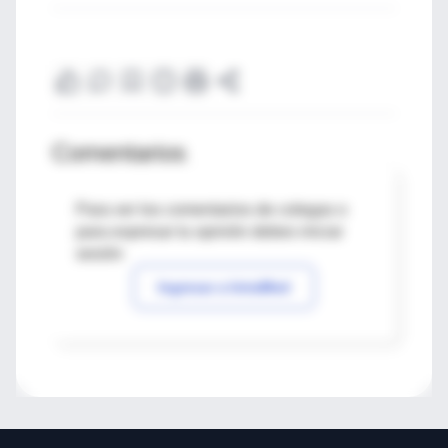
Comentarios
Para ver los comentarios de colegas o
para expresar tu opinión debes iniciar
sesión
Ingresar a IntraMed