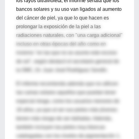
los rayos ultravioleta, el informe señala que los
bancos solares y su uso van ligados al aumento
del cáncer de piel, ya que lo que hacen es
prolongar la exposición de la piel a las
radiaciones naturales, con "una carga adicional"
incluso en otras épocas del año como en
invierno "en las que no se asume este exceso
de sol", según destacó el secretario general de
la OMC, Dr. Juan José Rodríguez Sendín.
El informe recomienda además que no utilicen
las camas solares aquellos que puedan tener
especial riesgo, como los usuarios menores de
18 años, ya que al ser sus pieles más jóvenes
tienen más riesgo de ser dañadas. Además,
también incluyen las pieles muy blancas
catalogadas con los niveles de pigmentación 1,