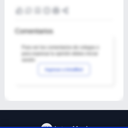
Comentarios
Para ver los comentarios de colegas o
para expresar tu opinión debes iniciar
sesión
Ingresar a IntraMed