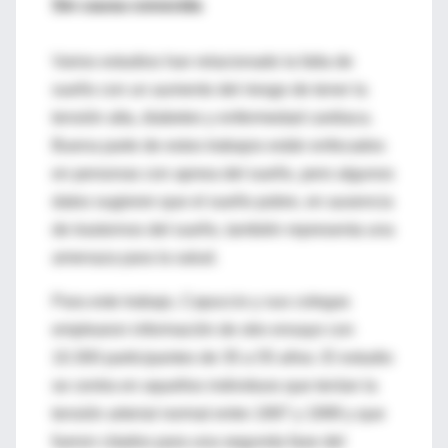
Sin causa conocida
Varios estudios han relacionado la falta de
sueño con un aumento del riesgo de tener la
tensión alta, diabetes y enfermedad cardiaca.
Buena parte de estos trabajos están enfocados
en personas con apnea del sueño, pero algunos
datos sugieren que el sueño pobre, en ausencia
de trastornos del sueño, también representa una
amenaza para la salud.
Para este trabajo, Capuccio y sus colegas
emplearon información de otro ensayo con
10.300 participantes de 35 a 55 años. El estudio
se centra en aquellos individuos que tenían la
tensión arterial normal entre 1997 y 1999 y que
fueron citados para una segunda fase del