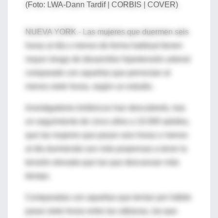
(Foto: LWA-Dann Tardif | CORBIS | COVER)
NUEVA YORK.- Las mujeres que duermen seis
horas al día o menos de forma habitual tienen
mayor riesgo de desarrollar hipertensión arterial
comparado con aquellas que pernoctan al
menos siete horas, según un estudio.
Investigadores británicos han descubierto, tras
un seguimiento de cinco años a 10.000 adultos,
que las mujeres que pasan seis horas o menos
al día durmiendo son más propensas a tener la
tensión elevada que las que descansan más
tiempo.
Comparadas con aquellas que tenían por hábito
pasar siete horas entre las sábanas, las que