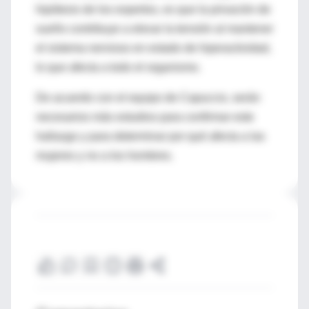
hipótesis de los expertos, es que la privación de
sueño contribuye a elevar la tensión al mantener
el sistema nervioso en estado de hiperactividad,
lo que afecta a todo el organismo.
De acuerdo con el equipo de Capuccio, serán
necesarios más estudios para confirmar este
hallazgo y para determinar por qué afecta a las
mujeres y no a los hombres.