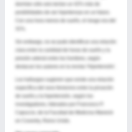
dormían sólo seis tenían un 42% más de
posibilidades de ser hipertensas en un futuro.
Con una hora menos de sueño, el riesgo era del
31%.
Sin embargo, no se pudo identificar una relación
clara entre la cantidad de horas de sueño y la
presión arterial entre los hombres, según
destacan los autores en la revista 'Hipertensión'.
Los hallazgos sugieren que existe una relación
específica del sexo femenino entre la privación
de sueño y la hipertensión, según los
investigadores, liderados por Francesco P.
Capuccio, de la Facultad de Medicina Warwick
en Coventry, Reino Unido.