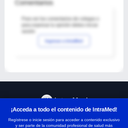
Comentarios
Para ver los comentarios de colegas o
para expresar tu opinión debes iniciar
sesión
Ingresar a IntraMed
¡Acceda a todo el contenido de IntraMed!
Centro de Ayuda
Regístrese o inicie sesión para acceder a contenido exclusivo
y ser parte de la comunidad profesional de salud más