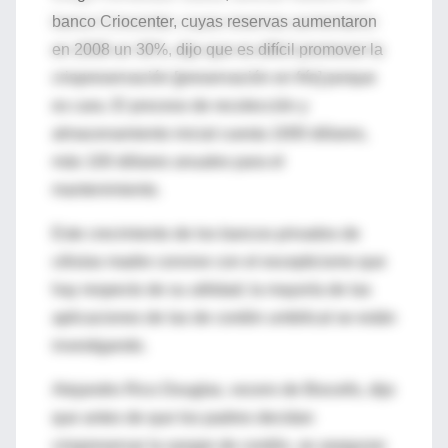
banco Criocenter, cuyas reservas aumentaron
en 2008 un 30%, dijo que es difícil promover la
criopreservación [preservación en frío] porque
es cara. El proceso de recolección y
almacenamiento inicial cuesta 1000 dólares,
más 100 dólares anuales para el
mantenimiento.
Este crecimiento de los bancos privados de
células madre convive con el escepticismo que
hay respecto de su utilidad; la mayoría de las
aplicaciones de las de cordón umbilical se están
investigando.
Alejandro Rico Douglas, vocero de Biocells, dijo
que antes de que los padres decidan
criopreservar la sangre de cordón, se aseguran