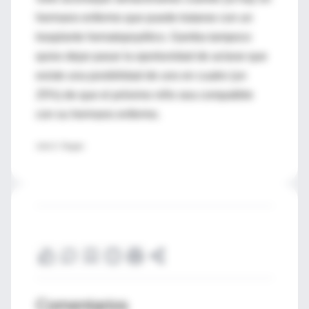
hermano enfermo que puede tratarse con un
trasplante hematopoyético. Gamba tampoco
quiso dejar pasar la oportunidad de aclarar que
existe una posibilidad de uno en cuatro (un
25%) de que el próximo niño sea compatible
con su hermano enfermo.
Julia E. Raggio
Comentarios