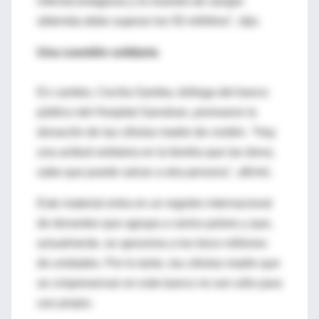
infectocontagiosa y la muestra de sangre
obtenida debe superar los 50 mililitros", dijo.
Una cuestión solidaria
En cambio, Cecilia Gamba, bióloga del banco
público del Hospital Garrahan, promueve la
donación de las células madre de cordón. "Hay
una actitud solidaria en la familia que las dona;
sabe que puede salvar a otra persona", afirmó.
Este material entra en un registro internacional
de donantes que agrupa a varios países y que,
actualmente, se aproxima a los trece millones
de unidades. Por lo tanto, las células madre que
se criopreservan en este banco no son sólo para
uso propio.