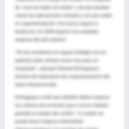
de "evacuar todas las dudas" y de que queden
claras las aplicaciones actuales y las que están
en experimentación. Ese banco siguió la
tendencia; en 2008 duplicó sus unidades
respecto del año anterior.
"No les vendemos un seguro biológico [a los
padres]; estas células sirven hoy para un
trasplante", subrayó Orlando Etchegoyen,
director del laboratorio de criopreservación del
banco Bioprocrearte.
Etchegoyen contó que también deben explicar
los criterios de exclusión que a veces impiden
guardar la sangre del cordón. "La madre no
puede tener ninguna enfermedad