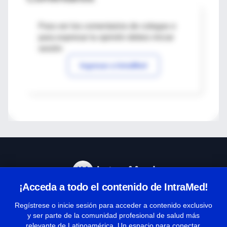
Para ver los comentarios de colegas o
para expresar tu opinión debes iniciar
sesión
Ingresar a IntraMed
¡Acceda a todo el contenido de IntraMed!
Centro de Ayuda
Regístrese o inicie sesión para acceder a contenido exclusivo
y ser parte de la comunidad profesional de salud más
relevante de Latinoamérica. Un espacio para conectar,