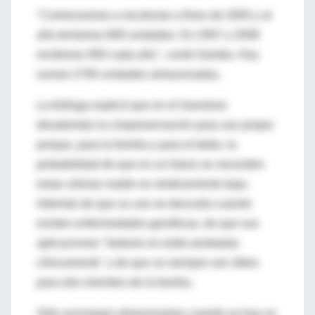
"Comenzamos a recolectar a fines de 2005 y al
año teníamos 800 unidades. En 2007 y 2008
recibimos 950 cada año", contó Gamba. Hoy
suman 2700 unidades almacenadas.
La bióloga explicó que en el Garrahan
desalientan la criopreservación para uso propio
porque, para la familia y para el bebe, la
probabilidad de que en un futuro se necesiten
estas células madre es relativamente baja.
Además de que su uso se descarta cuando
existen enfermedades genéticas, de que sus
aplicaciones "todavía no están probadas
clínicamente" y de que no siempre son útiles
para otro miembro de la familia.
Sólo aconsejan almacenarlas cuando ya hay un