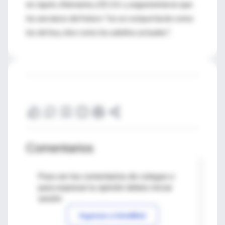
en Japón, Alemania y EE.UU. y argumentaron que
los ancianos del futuro "no se comportarán como
los de hoy, sino como los adultos actuales".
Comentarios
Para ver los comentarios de colegas o
para expresar tu opinión debes iniciar
sesión
Ingresar a IntraMed