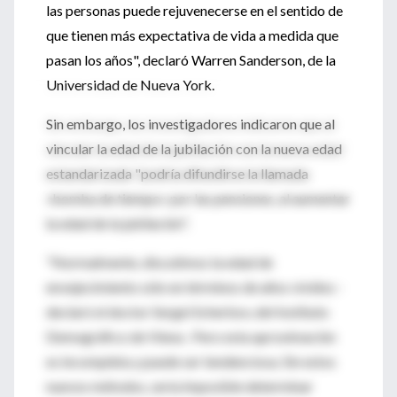
las personas puede rejuvenecerse en el sentido de
que tienen más expectativa de vida a medida que
pasan los años", declaró Warren Sanderson, de la
Universidad de Nueva York.
Sin embargo, los investigadores indicaron que al
vincular la edad de la jubilación con la nueva edad
estandarizada "podría difundirse la llamada
«bomba de tiempo» por las pensiones, al aumentar
la edad de la jubilación".
"Normalmente, discutimos la edad de
envejecimiento sólo en términos de años vividos -
declaró el doctor Sergei Scherbov, del Instituto
Demográfico de Viena-. Pero esta aproximación
es incompleta y puede ser tendenciosa. Sin estos
nuevos métodos, sería imposible determinar