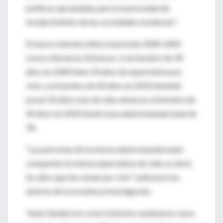
políticas apropiadas para la nueva edad de
envejecimiento de las sociedades modernas."
El nuevo método utiliza el período 2000-2001
como referencia. Entonces, si un hombre de 30
años en 2000 tiene 50 años de expectativa por
vivir, y un hombre de 40 años en 2050 también
posee 50 años más de vida, entonces el hombre de
40 años en 2050 tendrá una edad estandarizada de
30.
"Las personas de la misma edad estandarizada
comparten la misma expectativa de vida, es decir,
los años que les restan por vivir", indicaron los
autores de la novedosa investigación.
Tanto Sanderson como Scherbov analizaron casos