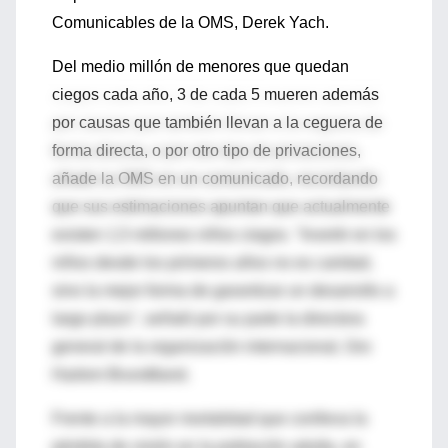
Comunicables de la OMS, Derek Yach.
Del medio millón de menores que quedan
ciegos cada año, 3 de cada 5 mueren además
por causas que también llevan a la ceguera de
forma directa, o por otro tipo de privaciones,
añade la OMS en un comunicado, recordando
que sus estimaciones apuntan que actualmente
existen 1,5 millones niños ciegos. "Invertir en los
niños desde los primeros años no es caridad,
sino la mejor forma de garantizar un desarrollo a
largo plazo", señaló por su parte la directora
general de la organización internacional, Gro
Harlem Brundtland.
Frente a la mayor mortalidad que conlleva la
pérdida de visión en la población adulta, en