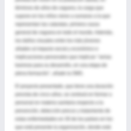
términos de años de ceguera, la carga que
supone en los niños viene a sumarse a la que
representan las cataratas, primera causa
general de ceguera en todo el mundo. Además,
los daños visuales entre los más jóvenes
añaden al impacto social y económico e
implicaciones personales que implican "serias
barreras para su desarrollo, en una etapa de
plena formación", añade la OMS.
El proyecto presentado, que tiene una duración
prevista de cinco años, se centrará en formar a
personal en materia sanitaria respecto a la
prevención, detección precoz y tratamiento de
estas enfermedades en 30 de los países en los
que está presente la organización, donde está