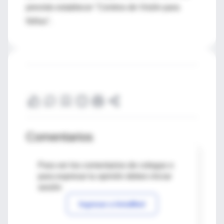
previsto establecer "Centros de Visión para
Niños".
Comentarios
Para ver los comentarios de colegas o
para expresar tu opinión debes iniciar
sesión
Ingresar a IntraMed