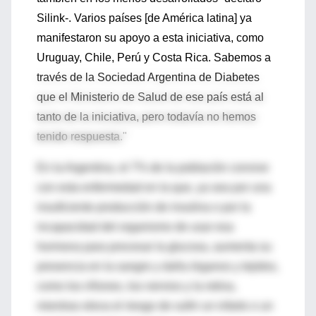
Silink-. Varios países [de América latina] ya
manifestaron su apoyo a esta iniciativa, como
Uruguay, Chile, Perú y Costa Rica. Sabemos a
través de la Sociedad Argentina de Diabetes
que el Ministerio de Salud de ese país está al
tanto de la iniciativa, pero todavía no hemos
tenido respuesta."
En la Argentina, el 7% de la población convive
con esta enfermedad en la que, ya sea por una
insuficiente producción de insulina o por la
incapacidad del organismo de usar esa
hormona para procesar la glucosa, aumenta su
presencia en la sangre y daña órganos y tejidos,
como los riñones, los nervios y la retina,
mientras eleva el riesgo de sufrir un infarto o un