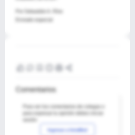
Por Sebastián A. Ríos
Enviado especial
Comentarios
Para ver los comentarios de colegas o
para expresar tu opinión debes iniciar
sesión
Ingresar a IntraMed