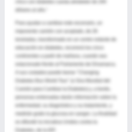
chico con diabetes cuesta alrededor de 200
dólares al año."
Para ayudar a cambiar este escenario, un
imponente camión con acoplado, de 26
toneladas, transformado en un centro rodante de
educación en diabetes, recorrerá los cinco
continentes a partir de mañana, cuando sea
estacionado frente al Parlamento de Dinamarca.
A sus costados puede leerse "Changing
Diabetes Bus World Tour" (o Gira Mundial del
Camión para Cambiar la Diabetes) y, a bordo,
personas entrenadas darán información sobre la
enfermedad, su diagnóstico y su tratamiento, y
medirán gratis la glucosa en sangre. La finalidad
es difundir la iniciativa Unidos contra la
Diabetes, de la IDF.