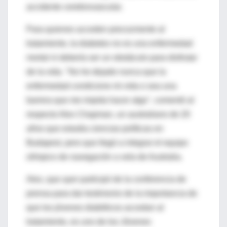
accidente cerebrovascular.
Para quienes acceden precozmente al
tratamiento, la diabetes no es una enfermedad
mortal ni debería ser un obstáculo para disfrutar
de la vida. "No he dejado nunca que la
enfermedad condicione mi vida o sea una
barrera que me impida hacer algo", comentó al
respecto Alex Chapman, un australiano de 20
años que estudia ciencias políticas en
Budapest, pero que llegó a integrar el equipo
olímpico de navegación a vela de Australia.
Alex, que ayer participó de la conferencia de
prensa para dar testimonio de la importancia de
que los jóvenes diabéticos accedan al
tratamiento, es uno de los Jóvenes