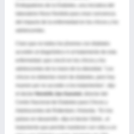
Embajadores de la Diabetes, una iniciativa del
laboratorio Novo Nordisk para crear conciencia
del impacto de la enfermedad en los chicos y los
adolescentes.
Claro que no todos los jóvenes con diabetes
acceden al diagnóstico ni al tratamiento de esta
enfermedad, que creció en los chicos y los
adolescentes de la mano de la obesidad. "Los
chicos no deberían morir de diabetes, pero hoy
mueren por no acceder a los tratamientos", dijo
el doctor
Hendrik-Jan Aanstot
, director del
Centro Nacional de Diabetes para Chicos y
Adolescentes de Rotterdam, Holanda. "En los
países en desarrollo -dijo el doctor Silink-, el
tratamiento que permite mantener con vida a un