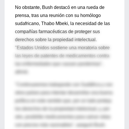
No obstante, Bush destacó en una rueda de
prensa, tras una reunión con su homólogo
sudafricano, Thabo Mbeki, la necesidad de las
compañías farmacéuticas de proteger sus
derechos sobre la propiedad intelectual.
"Estados Unidos sostiene una moratoria sobre
las leyes de patentes de medicamentos contra
las enfermedades que causan pandemias",
afirmó.
"Continuaremos trabajando con Sudáfrica y con
otros países para intentar desarrollar una buena
política en este sentido que, por un lado proteja
los derechos de la propiedad intelectual, y, por
otro, posibilite medicamentos para salvar vidas
con precios más razonables", aseguró Bush.