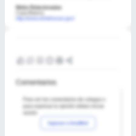
Webs Relacionadas
Casa Blanca
http://www.whitehouse.gov/
Comentarios
Para ver los comentarios de colegas o
para expresar tu opinión debes iniciar
sesión
Ingresar a IntraMed