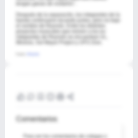
tengan ganas de visitarlos".
Después de la separación, los integrantes de la
banda continuaron tocando juntos, pero no bajo
el nombre de Reynols. Entre los distintos
proyectos musicales que reúnen a los ex-
integrantes de Reynols se encuentran UL,
Minexio, Sol Mayor Project y UFO Zion.
Fuente:
Wikipedia
Comentarios
Para ver los comentarios de colegas o