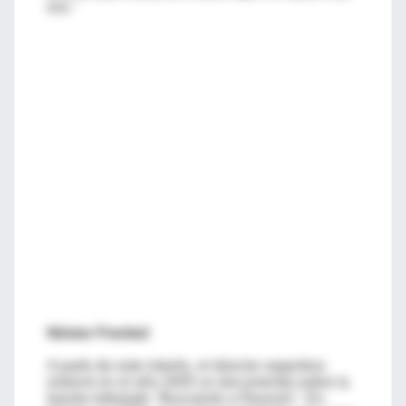
era."
Néstor Frenkel
A partir de este interés, el director argentino
estrenó en el año 2005 un documental sobre la
banda intitulado
"Buscando a Reynols"
. En