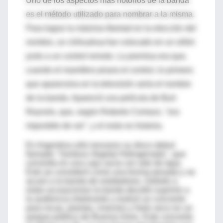
Uno de los aspectos más notorios de la banda
es el método utilizado para nombrar a la misma.
Para lograr la máxima libertad en la elección del
nombre, un chihuahua fue colocado en un sillón
junto a un control remoto. La premisa era que,
cuando el mamifero pisara el control, lo primero
que apareciera en la televisión sería el nombre
de la banda. Apareció una película de Burt
Reynols, que, según Roberto Conlazo, "era
imposible de ver", y el resto es historia.
En Argentina sólo lanzaron su disco debut
llamado "Gordura Vegetal Hidrogenada", que
consistía en una caja vacía con arte de tapa.
Esto se consideró como una broma pesada y se
acusó a la banda de estafadores. Debido a
estas acusaciones la banda decidió suprimir a
la audiencia intolerante y realizó un concierto
para rocas, plantas, insectos y hielo seco en un
parque público de Buenos Aires. Este concierto