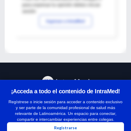
para expresar tu opinión debes iniciar
sesión
Ingresar a IntraMed
¡Acceda a todo el contenido de IntraMed!
Centro de Ayuda
Regístrese o inicie sesión para acceder a contenido exclusivo
y ser parte de la comunidad profesional de salud más
relevante de Latinoamérica. Un espacio para conectar,
Términos y condiciones
compartir e intercambiar experiencias entre colegas.
| Políticas de privacidad
Registrarse
| Todos los derechos reservados | Copyright 1997-2026