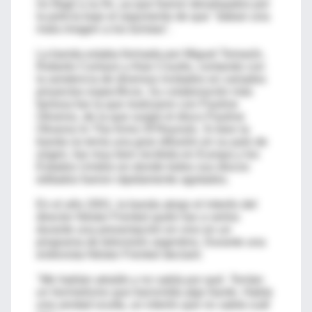
no llegó a su fin, ya que fueron desalojados por
la policía bajo el argumento de que "daban una
mala imagen a los turistas".
La banda estaba formada por Miguel Tomasín,
Roberto Conlazo y Alan Courtis, contando con
la asistencia de diversos invitados en variados
proyectos específicos. Su colaboración más
famosa fue la que realizaron con Pauline
Oliveros, de la que surgió el disco Pauline
Oliveros In The Arms Of Reynols. Si bien la
banda no tenía una gran difusión en su país de
origen, fue muy bien recibida en Europa y los
Estados Unidos en donde todos sus discos
editados fueron rápidamente agotados.
En el año 2001, la banda atrajo el interés del
director Néstor Frenkel quién fue a verlos
durante una presentación en vivo en un
programa de televisión argentino. Durante una
entrevista Néstor Frenkel declaró:
"Me habían atraído y no sabía por qué. Tenían
un hermetismo que transmitía algo fuerte. Había
una verdad oculta, un interés que no sabía cuál