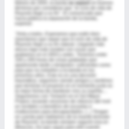
febrero de 2004, la banda
se separó
en buenos
términos por considerar que "el ciclo de vida de
Reynols llegó a su fin". El comunicado que
hacía pública la separación de la banda,
expresó:
"Hola a todos. Esperamos que estén bien.
Queríamos que sepan que el ciclo de vida de
Reynols llegó a su fin natural. Llegarán más
discos bajo este nombre con cosas que
grabamos en el 2003 y antes. Tenemos entre
100 y 200 horas de cosas grabadas que
aparecerán tarde o temprano: suficientes como
para que no extrañen a la banda en los
próximos años. Esta no es una decisión
traumática, seguimos siendo amigos y sentimos
que terminar el proyecto en el momento justo es
la mejor forma de mantener vivo su espíritu....
Seguiremos con Tomasín en el Sol Mayor
Project, tocando versiones de clásicos del rock
en recitales a beneficio de escuelas e
instituciones para discapacitados. (...) Tengan
en cuenta que hablamos de la muerte terrestre
de Reynols: la banda siempre seguirá viva en
Minecxio. Así que vayan para allá cuando