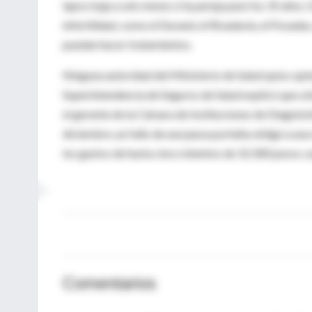
lapso baja a seis meses si la pareja pasó los 35 años.
infertilidad, como el Durand, el Rivadavia, el Posadas
puedan hacer tratamientos.
Ninguna autoridad del Ministerio de Salud quiso opi
Superintendencia de Seguros de Salud explicó que sólo
el gerente de la Cámara de Instituciones de Diagnós
diciembre, un fallo de una jueza porteña obligó a una
los gastos de hasta cinco intentos de 10.300 pesos ca
Comentarios