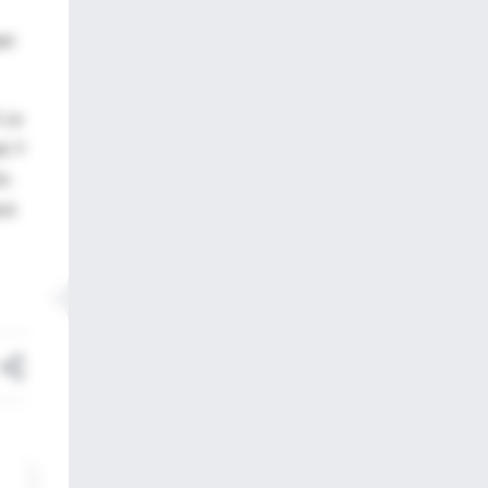
ue
 La
d. Y
En
rir