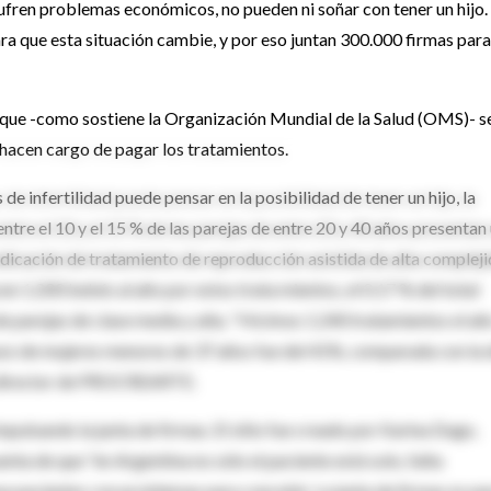
fren problemas económicos, no pueden ni soñar con tener un hijo.
a que esta situación cambie, y por eso juntan 300.000 firmas para
que -como sostiene la Organización Mundial de la Salud (OMS)- se
 hacen cargo de pagar los tratamientos.
 infertilidad puede pensar en la posibilidad de tener un hijo, la
ntre el 10 y el 15 % de las parejas de entre 20 y 40 años presentan
 indicación de tratamiento de reproducción asistida de alta compleji
1.200 bebés al año por estos trata mientos, el 0.17 % del total
de parejas de clase media y alta. "Hicimos 1.240 tratamientos el añ
razo de mujeres menores de 37 años fue del 41%, comparada con la 
e, director de PROCREARTE.
pulsando la junta de firmas. El sitio fue creado por Karina Dugo,
uenta de que "en Argentina no sólo el paciente está solo, falta
a pacientes con problemas para concebir. La junta de firmas es pa