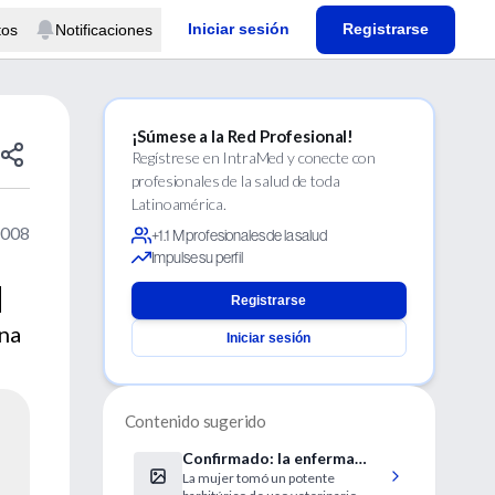
Iniciar sesión
Registrarse
tos
Notificaciones
¡Súmese a la Red Profesional!
Regístrese en IntraMed y conecte con
profesionales de la salud de toda
Latinoamérica.
2008
+1.1 M profesionales de la salud
Impulse su perfil
d
Registrarse
ina
Iniciar sesión
Contenido sugerido
Confirmado: la enferma
La mujer tomó un potente
francesa se suicidó