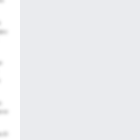
a
ja y
e
,
e se
. El