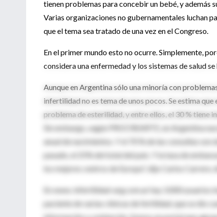
tienen problemas para concebir un bebé, y además su
Varias organizaciones no gubernamentales luchan par
que el tema sea tratado de una vez en el Congreso.
En el primer mundo esto no ocurre. Simplemente, por
considera una enfermedad y los sistemas de salud se
Aunque en Argentina sólo una minoría con problemas de
infertilidad no es tema de unos pocos. Se estima que e
problema de esterilidad, y entre ellos, el 30 % tiene
Sin embargo, según PROCREARTE, en Argentina nacen 
anual de nacimientos. Y el 70 % de las consultas son 
pasado, el 25% del total del país. Y la tasa de emba
los mejores centros de Europa", dijo Carlos Carrer
En www. infertilidad-arg.com.ar hay 3.000 usuarios im
paciente de varias clínicas de fertilidad, que se dio c
información y contención. Somos un portal que agrup