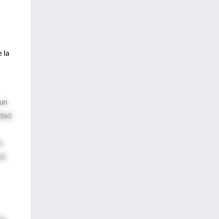
 la
 un
dad.
o
de
ra