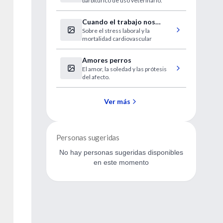
barbitúrico de uso veterinario.
Cuando el trabajo nos
Sobre el stress laboral y la
“come” la vida
mortalidad cardiovascular
Amores perros
El amor, la soledad y las prótesis
del afecto.
Ver más
Personas sugeridas
No hay personas sugeridas disponibles
en este momento