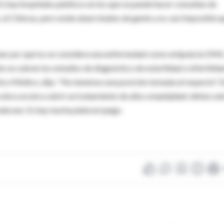
 Sí, hay hospitales públicos en los que se puede hacer consultas de
, el Clínicas, pero están abarrotados de gente y es casi imposible q
nar por qué no se considera una enfermedad como estipula la OMS.
 se cubren los estudios de diagnóstico de esterilidad o infertilida
tico Médico, dijo: "No tenemos una posición tomada al respecto". 
 obra social a cubrir un tratamiento de alta complejidad: debía cub
da uno. Sí, hay mucha plata en juego.