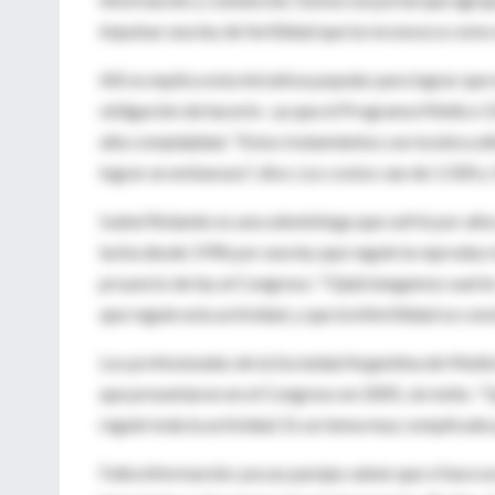
impulsar una ley de fertilidad que la reconozca com
Allí se explica esta iniciativa popular para lograr que
obligación de hacerlo- ya que el Programa Médico Ob
alta complejidad. "Estos tratamientos son la única a
lograr un embarazo", dice. Los costos van de 1.500 y
Isabel Rolando es una odontóloga que sufrió por año
lucha desde 1996 por una ley que regule la reproducc
proyecto de ley al Congreso: "Ojalá tengamos suert
que regule esta actividad, y que la infertilidad se c
Los profesionales de la Sociedad Argentina de Medi
que presentaron en el Congreso en 2005, sin éxito. "
regule toda la actividad. Es un tema muy complicado
Falta información: pocas parejas saben que si hace un