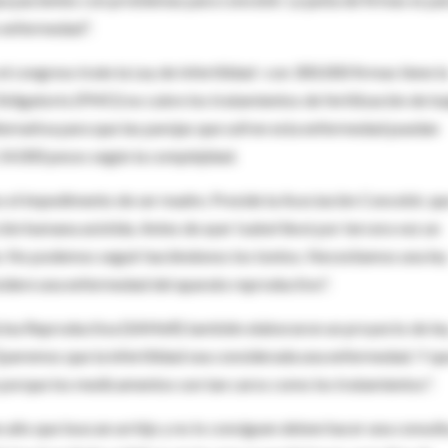
o enfermedad".
 el congreso trate la Ley de Infertilidad -con 300.000 firmas tiene l
ligatorio (PMO) no cubre los tratamientos de fertilización de ba
lternativa para que las parejas que sufren esta enfermedad puedan
 14.000 pesos según la complejidad.
s el impedimento de ser madre. Preside la Asociación Concebir, qu
ión humana asistida. Antes de ayer Isabel llevó por tercera vez un
e. No podemos seguir haciéndonos los tontos. Necesitamos una ley
onsidere una enfermedad del aparato reproductivo".
cina Reproductiva (SAMeR) también elaboraron un proyecto de ley
Queremos que la infertilidad sea considerada una enfermedad. Y qu
 porque los medicamentos son tan caros como los tratamientos".
 año que buscan un hijo y no lo consiguen deben hacer una consulta