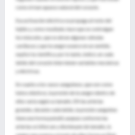
como el marcapasos natural del corazón.
Esa activación eléctrica se propaga al resto del
tejido y, como resultado, hace que se contraigan
los músculos, que se abran algunas válvulas
cardiacas y que la sangre avance en un sentido,
explicó la científica. por lo tanto, indicó, en cada
latido del corazón intervienen variables mecánicas
y eléctricas.
En cuanto a los vasos sanguíneos, que son como
tubos elásticos, la presión de la sangre dentro de
ellos varia según su tamaño. EN las arterias
grandes, durante cada latido, la presión sanguínea
tiene una forma pulsátil, auqnue conforme las
arterias se bifurcan y disminuyen de tamaño, la
sangre que avanza a través de ellas forma un flujo