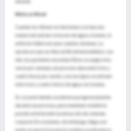
abundó.
Riñón artificial
Cuando los riñones no funcionan y no hay una
manera de extraer el exceso de agua y toxinas, el
enfermo fallece en unas cuantas semanas. La
opción es usar un riñon artificial hemodiálisis; con
ello, los pacientes necesitan filtrar su sangre tres
veces por semana; ese proceso dura entre tres y
cuatro horas por sesión, y en ese lapso se extraen
entre tres y cuatro lotros de agua con toxinas.
EL corazón tiende a acelerarse progresivamente
durante ese proceso, para mantener estable la
presión arterial ante la extracción de volumen
corporal. En ocasiones, sin embargo, llega a un
punto en que la frecuencia cardiaca acelerada no