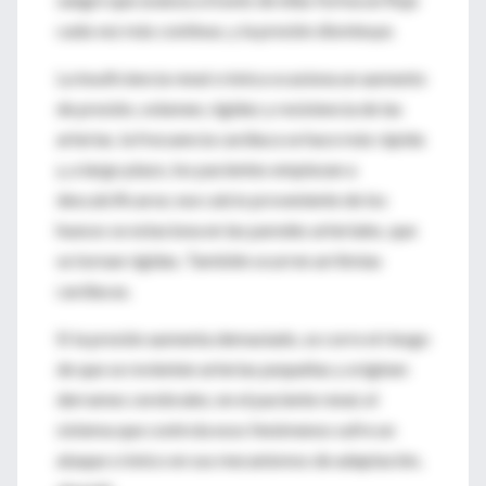
cada vez más continuo, y la presión disminuye.
La insuficiencia renal crónica ocasiona un aumento
de presión, volumen, rigidez y resistencia de las
arterias. la frecuencia cardiaca se hace más rápida
y, a largo plazo, los pacientes empiezan a
descalcificarse; ese calcio proveniente de los
huesos se estaciona en las paredes arteriales, que
se tornan rígidas. También ocurren arritmias
cardiacas.
SI la presión aumenta demasiado, se corre el riesgo
de que se revienten arterias pequeñas y originen
derrames cerebrales; en el paciente renal, el
sistema que controla esos fenómenos sufre un
ataque crónico en sus mecanismos de adaptación,