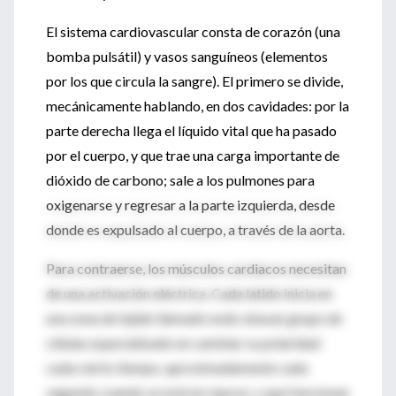
El sistema cardiovascular consta de corazón (una
bomba pulsátil) y vasos sanguíneos (elementos
por los que circula la sangre). El primero se divide,
mecánicamente hablando, en dos cavidades: por la
parte derecha llega el líquido vital que ha pasado
por el cuerpo, y que trae una carga importante de
dióxido de carbono; sale a los pulmones para
oxigenarse y regresar a la parte izquierda, desde
donde es expulsado al cuerpo, a través de la aorta.
Para contraerse, los músculos cardiacos necesitan
de una activación eléctrica. Cada latido inicia en
una zona de tejido llamado nodo sinusal, grupo de
células especializado en cambiar su polaridad
cada cierto tiempo, aproximadamente cada
segundo cuando se está en reposo, y que funcionan