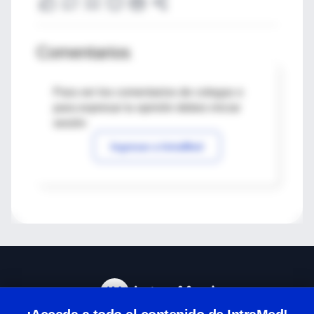
Comentarios
Para ver los comentarios de colegas o
para expresar tu opinión debes iniciar
sesión
Ingresar a IntraMed