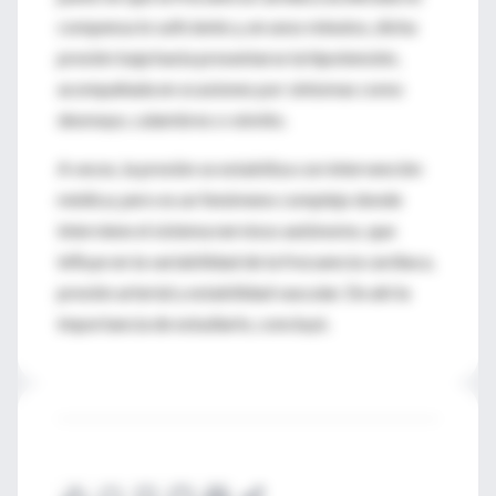
compensa lo suficiente y, en unos minutos, dicha
presión baja hasta presentarse la hipotensión,
acompañada en ocasiones por síntomas como
desmayo, calambres o vómito.
A veces, la presión se estabiliza con intervención
médica; pero es un fenómeno complejo donde
interviene el sistema nervioso autónomo, que
influye en la variabilidad de la frecuencia cardiaca,
presión arterial y estabilidad vascular. De ahí la
importancia de estudiarlo, concluyó.