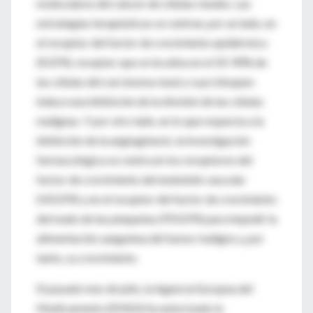
moleculares del cáncer de células renales. Las
estrategias terapéuticas se centran, por un lado, en
el receptor del factor de crecimiento epidérmico
(EGFR), receptor que se localiza en el 50-90% de
las células del carcinoma renal y cuyo bloqueo
induce una inhibición de la división de las células
malignas. Y por otro lado, en lo que respecta a la
inhibición de la angiogénesis, la investigación
farmacológica se centra en los receptores del
factor de crecimiento del endotelio vascular
(VEGFR) y en el receptor del factor de crecimiento
derivado de las plaquetas (PDGFR) para impedir la
alimentación sanguínea del tumor maligno y, por
tanto, su crecimiento.
El pasado mes de julio, la Agencia Europea del
Medicamento (EMEA) ha autorizado la