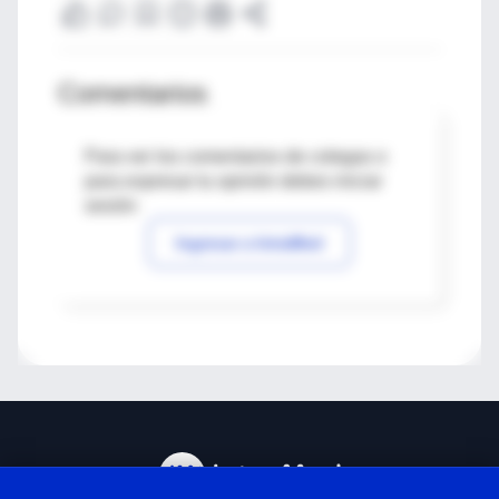
Comentarios
Para ver los comentarios de colegas o
para expresar tu opinión debes iniciar
sesión
Ingresar a IntraMed