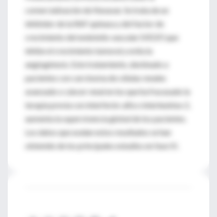
comercialización de Nexavar. Se trata de un
inhibidor de la RAF quinasa y del factor de
crecimiento del endotelio vascular (VEGF) que
inhibe el crecimiento tumoral y evita la
angiogénesis. Este tratamiento, destinado a
pacientes con carcinoma de células renales
avanzado o cáncer renal en los que ha fracasado la
terapia previa con interferón-alfa o interleukina-2,
aumenta la supervivencia global de los pacientes.
Los datos que avalan estos resultados se han
obtenido de los principales estudios en fase III.