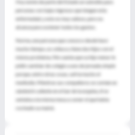
Hoy existe de parte del Estado un subsidio para
personas con bajos ingresos que tengan esta
enfermedad, y esto es muy valioso, pero no
alcanza para sostener todos los gastos.
Norma, una persona que conozco desde hace
mucho tiempo, es celíaca y tiene dos hijos con el
mismo problema. Me cuenta que su hijo menor le
pidió cambiar de colegio a uno de jornada simple
porque, entre otras cosas, sufría mucho el
mediodía. Mientras sus compañeros se comían un
sándwich caliente en el bar de la esquina, él se
sentaba a la misma mesa a comer el que había
cocinado su mamá.