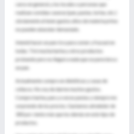
caros en general, y los locales o personas que
realizan comidas caseras (pan, pastas, tortas, etc.)
obviamente al tener gastos altos de materia prima
no pueden abaratar demasiado.
Intenté hacer un pan rico para comer y fracasé en
todas. Tiré mucha harina y otros productos
probando pero no llegué a nada que se pareciera a
un pan.
Actualmente compro en dietéticas y casas de
celíacos. No soy de darme muchos gustos.
Compro harina, pan y a veces pastas y siempre me
sorprendo de los precios. Gastamos alrededor de
300 por ciento más que los demás en este tipo de
productos.