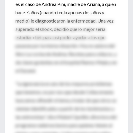
es el caso de Andrea Pini, madre de Ariana, a quien
hace 7 años (cuando tenía apenas dos años y
medio) le diagnosticaron la enfermedad. Una vez
superado el shock, decidió que lo mejor sería
estudiar chef, para así poder ayudar a los que
pasaran por la misma situación. Hoy es autora del
libro La cocina de Andrea. Recetas para celíacos, y
da clases gratuitas en el hospital Ramos Mejía y en
el Durand.
"La ignorancia es uno de los mayores problemas
que tenemos, es por eso que desde Celiacomanía
buscamos difundir el tema y tratar de que otros se
sientan identificados a partir de los testimonios y
las entrevistas", dice Mabel Cipollini, directora del
programa radial exclusivo para quienes tienen al