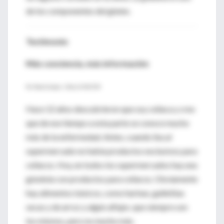
de los componentes del gluten.
Testimonio
Más conciencia, más información
Por Paula Campos | Para LA NACION
Hace 12 años descubrieron que soy celíaca y creo
que de ese tiempo a esta parte se conoce mucho
más de la enfermedad. Antes, cuando iba al
supermercado no había productos exclusivos para
celíacos. Hoy, en todos los supermercados hay una
góndola con productos para celíacos. Obviamente
hay alimentos básicos, como harinas, galletitas
secas y de arroz y algún alfajor, que siempre son
los mismos, pero no mucho más.