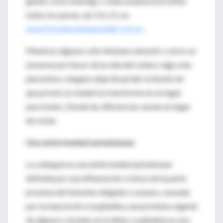
gluten como enemigo. Celiacomanía está online
todos los jueves, de 13 a 15, en
www.frecuenciaemprender.com.ar
.
Mientras algunos sólo intentan subsistir y otros se
esmeran por hacer de la vida del celíaco algo más
placentero, ninguno deja de perder la ilusión de
que pronto la ciudad se transforme en un lugar
para todos. Donde las diferencias sumen en lugar
de restar.
Una enfermedad autoinmune
La celiaquía es una enfermedad autoinmune
definida por una inflamación crónica de la parte
próxima del intestino delgado o yeyuno, causada
por la exposición a la gliadina, una proteína vegetal
de algunos cereales en la dieta. La gliadina es uno