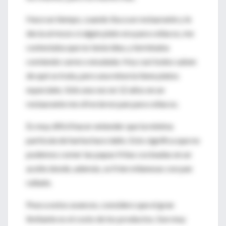
Hace un tiempo, cuando iba a un restaurante y le
decía al mozo si algún plato era para celíacos, me
contestaba que no tenía idea, y terminaba
comiendo carne o ensalada. Hoy casi todos saben
de qué se trata, pero una minoría tiene platos
especiales. Sólo una vez en 12 años en un
restaurante me ofrecieron pan para celíacos.
Es muy difícil hacer entender que la mínima
partícula de harina hace daño. Esto significa que no
podemos comer las papas fritas cocinadas en un
aceite donde, además, se fríen milanesas con pan
rallado.
Pese a estos avances, considero que el gran
limitante es el costo de los productos. Son muy