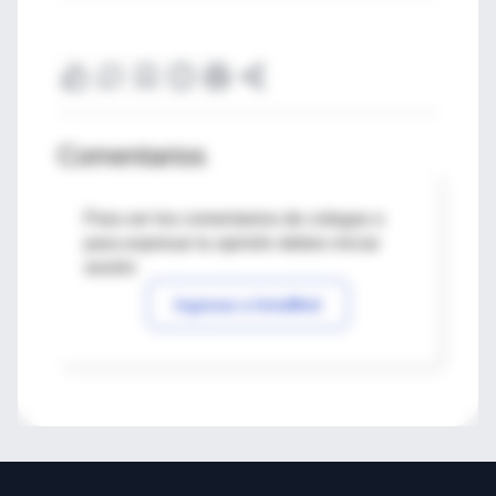
Comentarios
Para ver los comentarios de colegas o
para expresar tu opinión debes iniciar
sesión
Ingresar a IntraMed