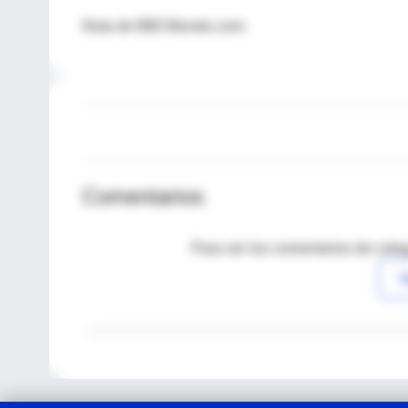
Nota de BBCMundo.com:
Comentarios
Para ver los comentarios de coleg
I