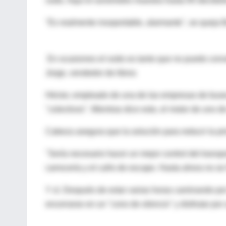
ruido. Aquí el sonómetro muestra hasta 95 decibe
"Es realmente insoportable, alarmante", se queja 
En ocasiones el ruido es tanto que no puedo conv
Jorge, vendedor de libros
Héctor, empleado de una de las empresas de buse
"colectivos". Mientras dice esto, el motor de uno d
Cabeza asegura que la solución para reducir la prin
"Sería necesario hacer un mejor control del transpo
carrocería y el caño de escape. Hasta ahora no se
Y sí. Después de estar varias horas caminando por
encerrarse en un "cono de silencio" y disfrutar po