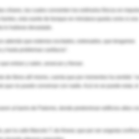
 ciliares, las cuales convierten los estímulos físicos en impul
 fuertes, esta suerte de bosque en miniatura queda como si una
a lo hubiese devastado.
ace además que estemos excitados, estresados, que tengamos
 y hasta problemas cardíacos".
ue entran y salen, arrancan y frenan.
to de libros allí mismo, cuenta que por momentos ha sentido "u
nto que no puedo conversar con nadie. Acá no se puede estar, el
aron al barrio de Palermo, donde predominan edificios altos co
por la calle Marcelo T. de Alvear, que por ser angosta confina 