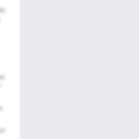
sos
na
n
el