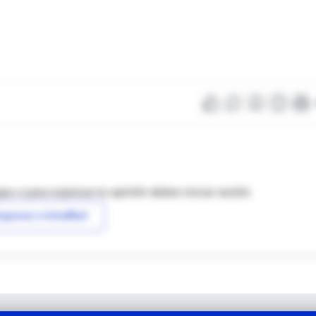
as o para expresar tu opinión debes iniciar sesión
ngresar a IntraMed