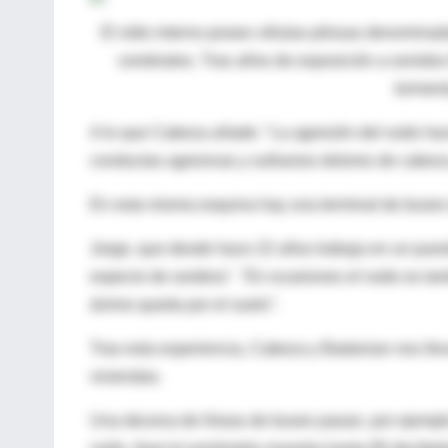
El oído interno posee células pilosas denominadas
cerebrales. Tras años de exposición a sonidos
torment
A lo que Cabeza añade: "La agresión del ruido h
conductas agresivas y suframos dolores de cabeza
En esta misma esquina hay una terminal de buses q
Jorge, que desde hace 22 años trabaja en un pues
especie de sordera". "En ocasiones el ruido es ta
ánimo queda por el suelo".
Tras esta experiencia, Cabeza y Badanian nos llev
viviendas.
Una decena de líneas de buses pasan, por ejemplo, 