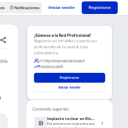
Iniciar sesión
Registrarse
tos
Notificaciones
¡Súmese a la Red Profesional!
Regístrese en IntraMed y conecte con
profesionales de la salud de toda
Latinoamérica.
2006
+1.1 M profesionales de la salud
Impulse su perfil
Registrarse
Iniciar sesión
n
Contenido sugerido
Implante coclear en Río
Por primera vez se practica una
Grande