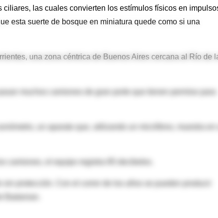
ciliares, las cuales convierten los estímulos físicos en impulso
 que esta suerte de bosque en miniatura quede como si una
rientes, una zona céntrica de Buenos Aires cercana al Río de l
 pasan muchos camiones de gran porte que tienen permiso para
sonómetro, un aparato que, utilizando un micrófono, muestra en
los camiones, el equipo registra 85 decibeles.
 sin protección. Con el correr de los años se pueden producir
te Badanian.