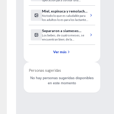
operación para sortear una
sordera.
Miel, espinaca y remolacha:
No todo lo que es saludable para
alimentos prohibidos para
los adultos lo es para los lactantes.
niños menores de un año
Existe una importante variedad de
alimentos, incluidos los
Separaron a siameses
potencialmente alergénicos, no
Los bebes, de cuatro meses, se
unidos por la espalda
aconsejados por los especialistas.
encuentran bien; de la
intervención participaron más de
60 personas.
Ver más
Personas sugeridas
No hay personas sugeridas disponibles
en este momento