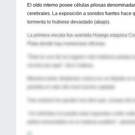
El oído interno posee células pilosas denominadas 
cerebrales. La exposición a sonidos fuertes hace
tormenta lo hubiese devastado (abajo).
La primera escala fue avenida Huergo esquina Cor
Plata donde hay numerosas oficinas.
"Éste es uno de los lugares más ruidosos porque
circular por aquí", dice Cabeza.
Mientras tanto, Badanian coloca en un trípode un 
pantalla el valor del nivel sonoro captado.
Tras realizar los ajustes nos dice que, al paso de 
"Un individuo no puede estar expuesto a este ruido
daños irreversibles en el sistema auditivo", advier