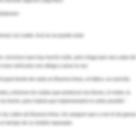
les durante algunos segundos.
Badanian.
ersar con nadie. Acá no se puede estar
s, reconoce que hay mucho ruido, pero niega que sea culpa de
e esos vehículos nos obliga a alzar la voz.
cipal fuente de ruido en Buenos Aires, el tráfico, es sencilla.
rte y eliminar los ruidos que producen los frenos, el motor, la
 ha hecho, pero habría que implementarlo lo antes posible".
 las calles de Buenos Aires, les aseguro que a uno le da gana
r un tiempo de un ámbito reparador.