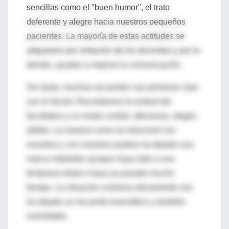
sencillas como el "buen humor", el trato
deferente y alegre hacia nuestros pequeños
pacientes. La mayoría de estas actitudes se
adquieren por imitación de los docentes y por lo
demás, ayudan a mejorar la comunicación.
Sin duda, muchos recuerdan sus primeras citas
con el doctor. Recordamos la actitud del
facultativo y su modo cordial, afectuoso, alegre,
afable. La manera como se relacionó con
nosotros y con nuestros padres ha dejado una
marca indeleble aunque haya sido a una
temprana edad o haya ya pasado mucho
tiempo. La situación contraria obviamente nos
ha dejado un recuerdo traumático y también
inolvidable.