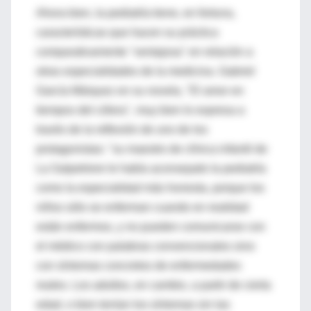
Ahora bien, la pediatría tiene, en fortuna,
características que hacen su práctica
comparativamente "ventajosa" en relación a
otras especialidades de la medicina. Gabriel
García Márquez en su novela, "El amor en
tiempos del cólera", muy bien lo expresa a
través de la reflexión de uno de los
protagonistas: "su maestro de clínica infantil de
La Salpetriere le había aconsejado la pediatría
como la especialidad más honesta, porque los
niños sólo se enferman cuando en realidad
están enfermos, y no pueden comunicarse con
el médico con palabras convencionales sino
con síntomas concretos de enfermedades
reales. Los adultos, en cambio, a partir de cierta
edad, o bien tenían los síntomas sin las