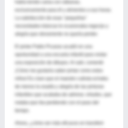
había tenido cama con sábanas,
exclusivamente para él y alimentos a sus horas.
La satisfacción de esas "pequeñas"
necesidades básicas le ocasionaba regocijo y
alegría que obviamente no quería perder.
El pintor Pablo Picasso acudió en una
oportunidad a una escuela infantil para visitar
una exposición de dibujos. Al salir, comentó
¡Cómo me gustaría saber pintar como estos
niños! Es claro que el maestro cubista echaba
de menos la osadía y alegría de las pinturas
infantiles que acababa de admirar, virtudes, que
notaba que iba perdiendo con el paso del
tiempo.
Ahora, ¿cómo ser más eficaces en transferir