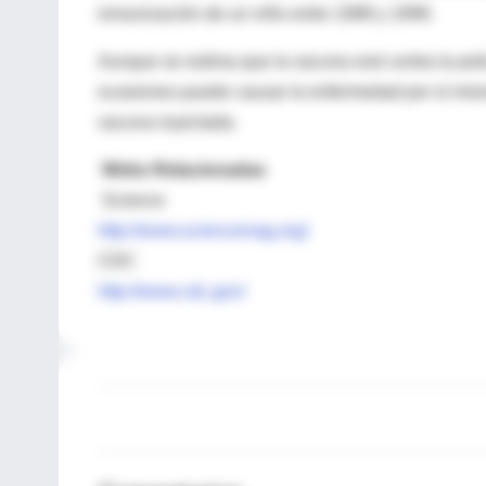
inmunización de un niño entre 1998 y 1999.
Aunque se estima que la vacuna oral contra la poli
ocasiones puede causar la enfermedad por sí mism
vacuna inyectada.
Webs Relacionadas
Science
http://www.sciencemag.org/
CDC
http://www.cdc.gov/