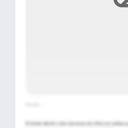
Fuente
:
El brote afectó a dos docenas de niños en ambos p