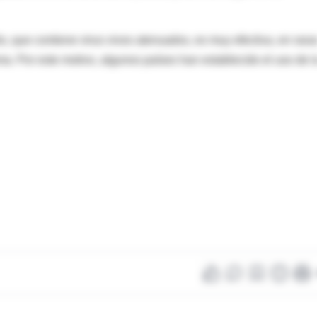
o, que contiene virus vivos atenuados, es muy efectiva, en rara
a. Por este motivo, algunos países han establecido el uso de l