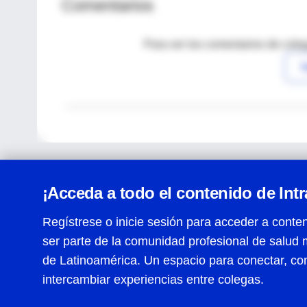
Comentarios
Para ver los comentarios de coleg
I
¡Acceda a todo el contenido de Int
Regístrese o inicie sesión para acceder a conten
ser parte de la comunidad profesional de salud 
Centro de Ayuda
de Latinoamérica. Un espacio para conectar, co
Términos y condiciones
| Políticas de privacidad
| Todos
intercambiar experiencias entre colegas.