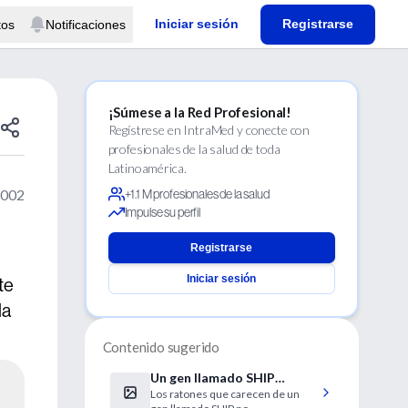
Iniciar sesión
Registrarse
tos
Notificaciones
¡Súmese a la Red Profesional!
Regístrese en IntraMed y conecte con
profesionales de la salud de toda
Latinoamérica.
2002
+1.1 M profesionales de la salud
Impulse su perfil
Registrarse
Iniciar sesión
te
la
Contenido sugerido
Un gen llamado SHIP
Los ratones que carecen de un
elimina en ratones el